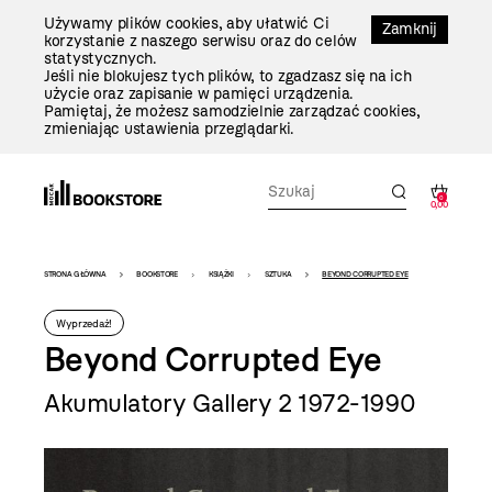
Przejdź
Używamy plików cookies, aby ułatwić Ci
Do
Zamknij
korzystanie z naszego serwisu oraz do celów
Treści
statystycznych.
Jeśli nie blokujesz tych plików, to zgadzasz się na ich
użycie oraz zapisanie w pamięci urządzenia.
Pamiętaj, że możesz samodzielnie zarządzać cookies,
zmieniając ustawienia przeglądarki.
0
0,00
Bookstore
STRONA GŁÓWNA
BOOKSTORE
KSIĄŻKI
SZTUKA
BEYOND CORRUPTED EYE
-
Wyprzedaż!
szablon
Beyond Corrupted Eye
szczegóły
Akumulatory Gallery 2 1972-1990