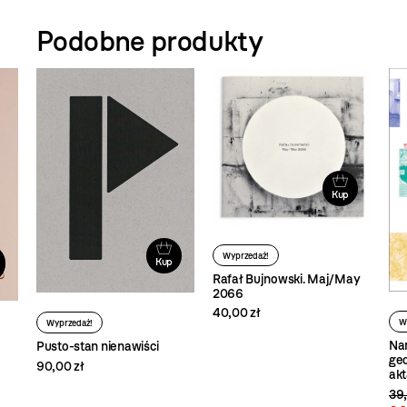
Podobne produkty
Kup
Wyprzedaż!
Kup
Rafał Bujnowski. Maj/May
2066
40,00 zł
W
Wyprzedaż!
Nar
Pusto-stan nienawiści
geo
90,00 zł
ak
39,