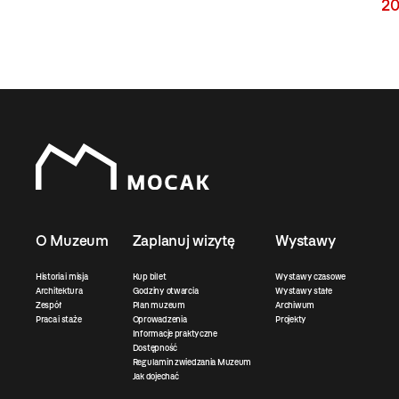
20
O Muzeum
Zaplanuj wizytę
Wystawy
Historia i misja
Kup bilet
Wystawy czasowe
Architektura
Godziny otwarcia
Wystawy stałe
Zespół
Plan muzeum
Archiwum
Praca i staże
Oprowadzenia
Projekty
Informacje praktyczne
Dostępność
Regulamin zwiedzania Muzeum
Jak dojechać