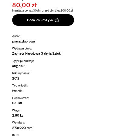
80,00 zł
Najniższa cena z 30 dni przed obniżką: 200,00 zł
Dodaj do koszyka
Autor:
praca zbiorowa
Wydawnictwo:
Zachęta Narodowa Galeria Sztuki
Język publikacji:
angielski
Rok wydania:
2012
Typ okładki:
twarda
Liczba stron:
631 str
Waga:
2.60 kg
Wymiary:
270x220 mm
ISBN: