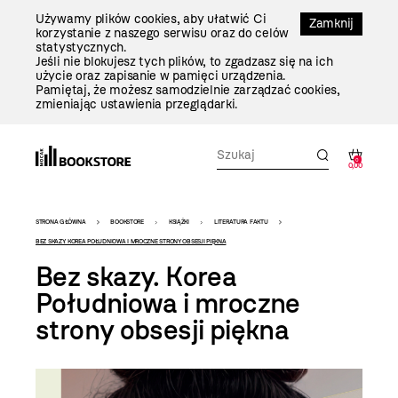
Przejdź
Używamy plików cookies, aby ułatwić Ci
Do
Zamknij
korzystanie z naszego serwisu oraz do celów
Treści
statystycznych.
Jeśli nie blokujesz tych plików, to zgadzasz się na ich
użycie oraz zapisanie w pamięci urządzenia.
Pamiętaj, że możesz samodzielnie zarządzać cookies,
zmieniając ustawienia przeglądarki.
0
0,00
Bookstore
STRONA GŁÓWNA
BOOKSTORE
KSIĄŻKI
LITERATURA FAKTU
-
BEZ SKAZY. KOREA POŁUDNIOWA I MROCZNE STRONY OBSESJI PIĘKNA
Bez skazy. Korea
szablon
Południowa i mroczne
szczegóły
strony obsesji piękna