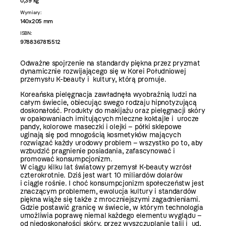
0,39 kg
Wymiary:
140x205 mm
ISBN:
9788367815512
Odważne spojrzenie na standardy piękna przez pryzmat
dynamicznie rozwijającego się w Korei Południowej
przemysłu K-beauty i kultury, którą promuje.
Koreańska pielęgnacja zawładnęła wyobraźnią ludzi na
całym świecie, obiecując swego rodzaju hipnotyzującą
doskonałość. Produkty do makijażu oraz pielęgnacji skóry
w opakowaniach imitujących mleczne koktajle i urocze
pandy, kolorowe maseczki i olejki – półki sklepowe
uginają się pod mnogością kosmetyków mających
rozwiązać każdy urodowy problem – wszystko po to, aby
wzbudzić pragnienie posiadania, zafascynować i
promować konsumpcjonizm.
W ciągu kilku lat światowy przemysł K-beauty wzrósł
czterokrotnie. Dziś jest wart 10 miliardów dolarów
i ciągle rośnie. I choć konsumpcjonizm społeczeństw jest
znaczącym problemem, ewolucja kultury i standardów
piękna wiąże się także z mroczniejszymi zagadnieniami.
Gdzie postawić granicę w świecie, w którym technologia
umożliwia poprawę niemal każdego elementu wyglądu –
od niedoskonałości skóry, przez wyszczuplanie talii i ud,