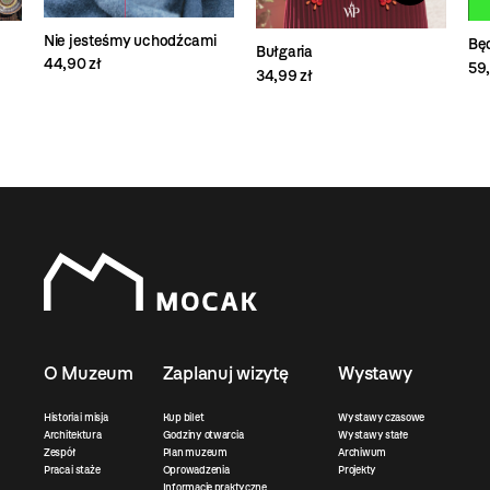
Nie jesteśmy uchodźcami
Bę
Bułgaria
44,90 zł
59,
34,99 zł
O Muzeum
Zaplanuj wizytę
Wystawy
Historia i misja
Kup bilet
Wystawy czasowe
Architektura
Godziny otwarcia
Wystawy stałe
Zespół
Plan muzeum
Archiwum
Praca i staże
Oprowadzenia
Projekty
Informacje praktyczne