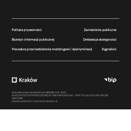
Polityka prywatności
Zamówienia publiczne
Biuletyn informacji publicznej
Deklaracja dostępności
Procedura przeciwdziałania mobbingowi i dyskryminacji
Sygnaliści
Wszystkie prawa zastrzeżone ©
MOCAK
2011-2026
MUZEUM SZTUKI WSPÓŁCZESNEJ W KRAKOWIE MOCAK – INSTYTUCJA KULTURY MIASTA
KRAKOWA
projekt, wykonanie i utrzymanie:
Bonjour.pl