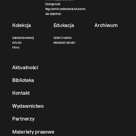
Dostępność
Regulamin zwiedzania Muzeum
Jak dojechać
Kolekcja
Edukacja
Archiwum
Założenia kolekcji
Dzieci i rodziny
Artyści
Młodzież i dorośli
Filmy
Aktualności
Biblioteka
Kontakt
Wydawnictwo
Partnerzy
Materiały prasowe