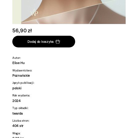
56,90 zł
Dodaj do koszyka
Autor:
Elise Hu
Wydawnictwo:
Poznańskie
Język publikacji:
polski
Rok wydania:
2024
Typ okładki:
twarda
Liczba stron:
404 str
Waga: