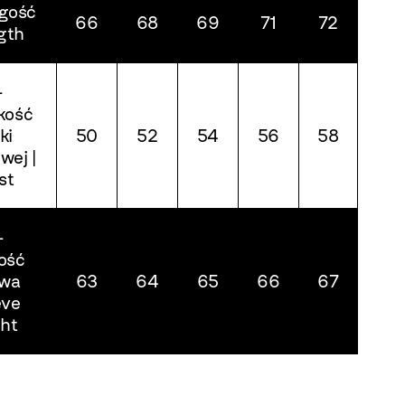
ugość
66
68
69
71
72
gth
-
kość
ki
50
52
54
56
58
wej |
st
-
ość
awa
63
64
65
66
67
eve
ght