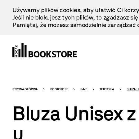
Przejdź
Używamy plików cookies, aby ułatwić Ci korzy
Do
Jeśli nie blokujesz tych plików, to zgadzasz si
Treści
Pamiętaj, że możesz samodzielnie zarządzać c
Bookstore
STRONA GŁÓWNA
BOOKSTORE
INNE
TEKSTYLIA
BLUZA U
Bluza Unisex 
-
u