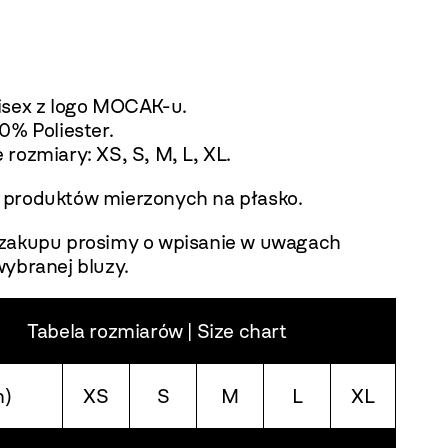
isex z logo MOCAK-u.
0% Poliester.
rozmiary: XS, S, M, L, XL.
produktów mierzonych na płasko.
zakupu prosimy o wpisanie w uwagach
wybranej bluzy.
Tabela rozmiarów | Size chart
m)
XS
S
M
L
XL