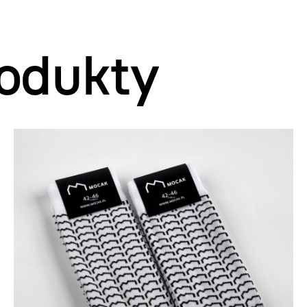
odukty