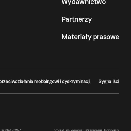
Wydawnictwo
Partnerzy
Materiały prasowe
przeciwdziałania mobbingowi i dyskryminacji
Sygnaliści
STA KRAKOWA
projekt, wykonanie i utrzymanie:
Bonjour.pl