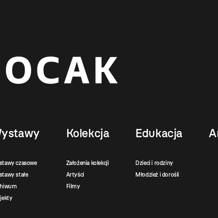
ystawy
Kolekcja
Edukacja
A
stawy czasowe
Założenia kolekcji
Dzieci i rodziny
tawy stałe
Artyści
Młodzież i dorośli
chiwum
Filmy
jekty