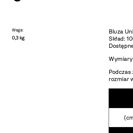
szablon
szczegóły
Waga:
Bluza Un
0,3 kg
Skład: 10
Dostępne 
Wymiary 
Podczas 
rozmiar 
(c