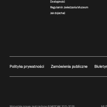
Dostępność
Regulamin zwiedzania Muzeum
Jak dojechać
Polityka prywatności
Zamówienia publiczne
Biulety
Wszystkie prawa zastrzeżone ©
MOCAK
2011-2026
MUZ