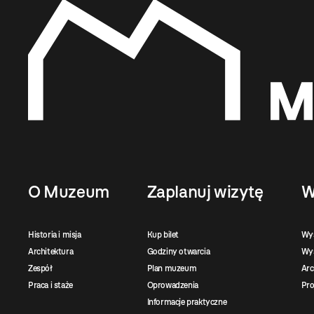
O Muzeum
Zaplanuj wizytę
W
Historia i misja
Kup bilet
Wy
Architektura
Godziny otwarcia
Wys
Zespół
Plan muzeum
Ar
Praca i staże
Oprowadzenia
Pro
Informacje praktyczne