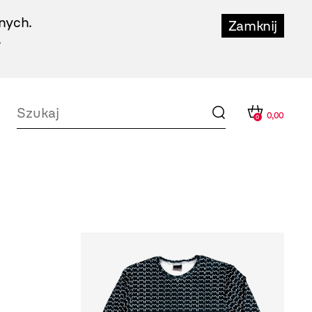
nych.
Zamknij
.
0,00
0