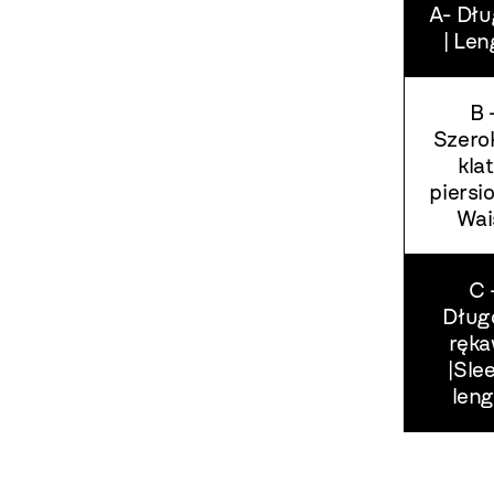
A- Dł
| Len
B 
Szero
klat
piersio
Wai
C 
Dług
ręk
|Sle
len