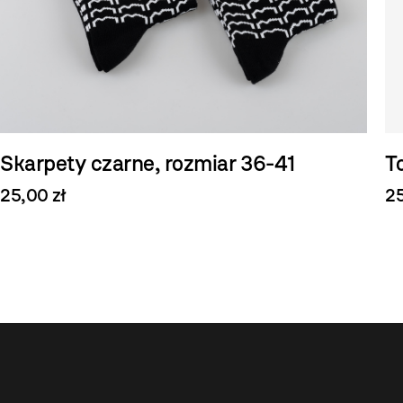
Skarpety czarne, rozmiar 36-41
T
25,00 zł
25