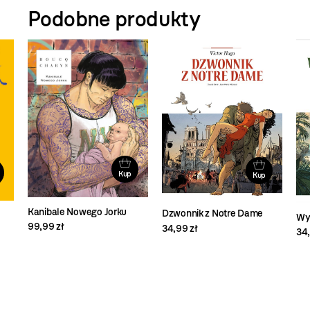
Podobne produkty
Kup
Kup
Kanibale Nowego Jorku
Dzwonnik z Notre Dame
Wy
99,99 zł
34,99 zł
34,