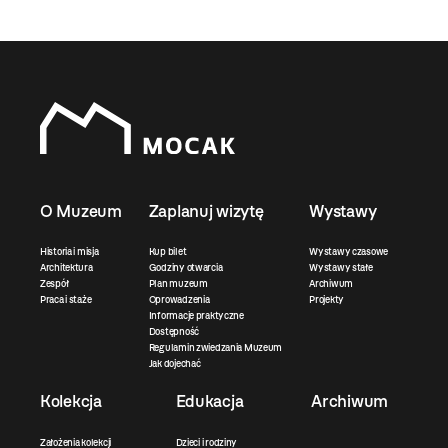
O Muzeum
Zaplanuj wizytę
Wystawy
Historia i misja
Kup bilet
Wystawy czasowe
Architektura
Godziny otwarcia
Wystawy stałe
Zespół
Plan muzeum
Archiwum
Praca i staże
Oprowadzenia
Projekty
Informacje praktyczne
Dostępność
Regulamin zwiedzania Muzeum
Jak dojechać
Kolekcja
Edukacja
Archiwum
Założenia kolekcji
Dzieci i rodziny