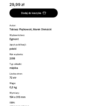
29,99 zł
Dodaj do koszyka
Autor:
Tobiasz Piątkowski, Marek Oleksicki
Wydawnictwo:
Egmont
Język publikacji:
polski
Rok wydania:
2018
Typ okładki:
miękka
Liczba stron:
72 str
Waga:
0,3 kg
Wymiary:
154 x 313 mm
ISBN: