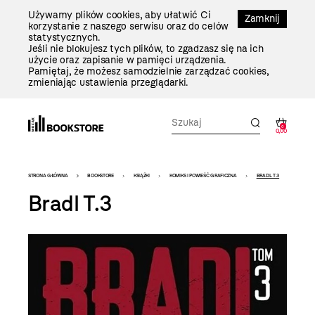
Przejdź
Używamy plików cookies, aby ułatwić Ci
Do
Zamknij
korzystanie z naszego serwisu oraz do celów
Treści
statystycznych.
Jeśli nie blokujesz tych plików, to zgadzasz się na ich
użycie oraz zapisanie w pamięci urządzenia.
Pamiętaj, że możesz samodzielnie zarządzać cookies,
zmieniając ustawienia przeglądarki.
0
0,00
Bookstore
STRONA GŁÓWNA
BOOKSTORE
KSIĄŻKI
KOMIKS I POWIEŚĆ GRAFICZNA
BRADL T.3
-
Bradl T.3
szablon
szczegóły