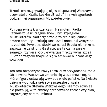
9788328135222
Trzeci tom rozgrywającej się w okupowanej Warszawie
opowieści o Kaziku Leskim „Bradlu” i innych agentach
podziemnej organizacji Muszkieterowie.
Po rozprawie z krwiożerczym Helmutem Radkem
Kazimierz Leski pragnie znowu być szpiegiem
Muszkieterów. Nad organizacją zbierają się jednak
czarne chmury – znikają fundusze i meldunki wysyłane
na zachód. Prywatne śledztwo narazi Bradla nie tylko na
zagrożenie ze strony Gestapo, ale także na gniew
samego Inżyniera. Co ukrywa tajemniczy wynalazca?
Klucz do zagadki znajduje się w archiwach japońskiego
wywiadu.
Ten tom rozpoczyna nowy rozdział w przygodach Bradla.
Okupowana Warszawa zmienia się w szachownicę, na
której figury ustawiają wywiady wielu państw. Na światło
dzienne wychodzą sekrety z przeszłości szefa
Muszkieterów Stefana Witkowskiego. Niemcy również
nie próżnują, w tajemnicy opracowując zbrodniczy plan,
zagrażający całemu miastu.