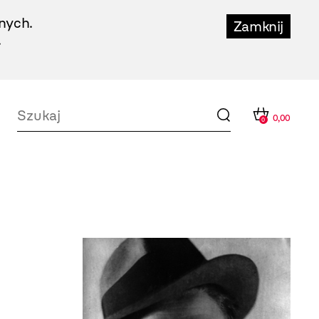
nych.
Zamknij
.
0,00
0