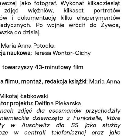
wczej jako fotograf. Wykonał kilkadziesiąt
 zdjęć więźniów, kilkaset portretów
ów i dokumentację kilku eksperymentów
edycznych. Po wojnie wrócił do Żywca,
szka do dzisiaj.
: Maria Anna Potocka
cja naukowa
: Teresa Wontor-Cichy
ji towarzyszy 43-minutowy film
 filmu, montaż, redakcja książki
: Maria Anna
 Mikołaj Łebkowski
tor projektu
: Delfina Piekarska
nach zdjęć dla esesmanów przychodziły
niemieckie dziewczęta z Funkstelle, które
ały w Auschwitz dla SS jako służby
cze w centrali telefonicznej oraz jako