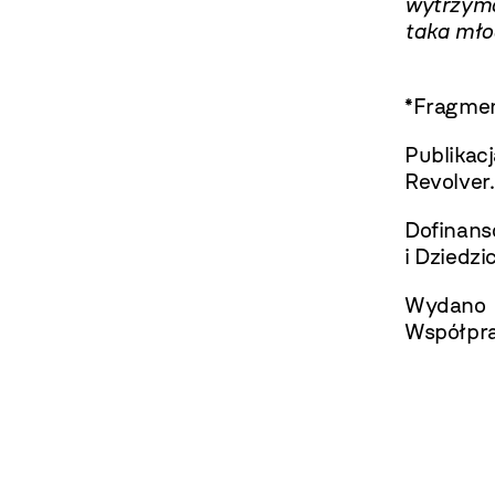
wytrzyma
taka mło
*Fragment
Publika
Revolver.
Dofinan
i Dziedz
Wydano
Współpra