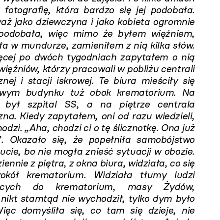
 fotografię, która bardzo się jej podobała.
aż jako dziewczyna i jako kobieta ogromnie
spodobała, więc mimo że byłem więźniem,
ła w mundurze, zamieniłem z nią kilka słów.
ęcej po dwóch tygodniach zapytałem o nią
ięźniów, którzy pracowali w pobliżu centrali
znej i stacji iskrowej. Te biura mieściły się
owym budynku tuż obok krematorium. Na
e był szpital SS, a na piętrze centrala
zna. Kiedy zapytałem, oni od razu wiedzieli,
odzi. „Aha, chodzi ci o tę ślicznotkę. Ona już
”. Okazało się, że popełniła samobójstwo
ucie, bo nie mogła znieść sytuacji w obozie.
ennie z piętra, z okna biura, widziała, co się
wokół krematorium. Widziała tłumy ludzi
ących do krematorium, masy Żydów,
nikt stamtąd nie wychodził, tylko dym było
ięc domyśliła się, co tam się dzieje, nie