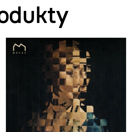
odukty