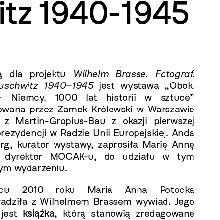
itz 1940-1945
ją dla projektu
Wilhelm Brasse. Fotograf.
uschwitz 1940–1945
jest wystawa „Obok.
– Niemcy. 1000 lat historii w sztuce”
owana przez Zamek Królewski w Warszawie
 z Martin-Gropius-Bau z okazji pierwszej
prezydencji w Radzie Unii Europejskiej. Anda
rg, kurator wystawy, zaprosiła Marię Annę
, dyrektor MOCAK-u, do udziału w tym
ym wydarzeniu.
u 2010 roku Maria Anna Potocka
adziła z Wilhelmem Brassem wywiad. Jego
 jest
książka
, którą stanowią zredagowane