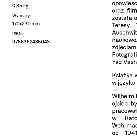
opowieśc
0,35 kg
oraz
fil
Wymiary:
została 
170x230 mm
Teresy
Auschwit
ISBN:
naukowo
9788362435043
zdjęciam
Fotogra
Yad Vas
Książka 
w języku
Wilhelm 
ojciec b
pracował
w Kato
Wehrmach
od 194