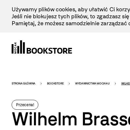
Przejdź
Używamy plików cookies, aby ułatwić Ci korzy
Do
Jeśli nie blokujesz tych plików, to zgadzasz si
Treści
Pamiętaj, że możesz samodzielnie zarządzać c
Bookstore
STRONA GŁÓWNA
BOOKSTORE
WYDAWNICTWA MOCAK-U
WILHE
-
Przecena!
Wilhelm Brasse