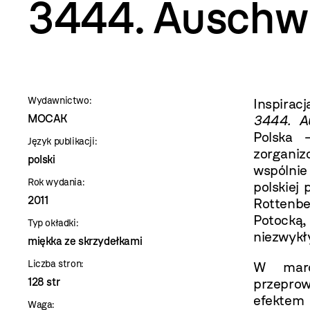
szablon
3444. Auschw
szczegóły
Wydawnictwo:
Inspirac
MOCAK
3444. A
Polska 
Język publikacji:
zorganiz
polski
wspólnie
Rok wydania:
polskiej 
2011
Rottenbe
Potocką
Typ okładki:
niezwykł
miękka ze skrzydełkami
Liczba stron:
W marc
128 str
przeprow
efektem
Waga: