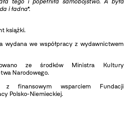
ła tego i popełniła samobójstwo. A była
da i ładna
*.
 książki.
cja wydana we współpracy z wydawnictwem
sowano ze środków Ministra Kultury
ictwa Narodowego.
 z finansowym wsparciem Fundacji
cy Polsko-Niemieckiej.