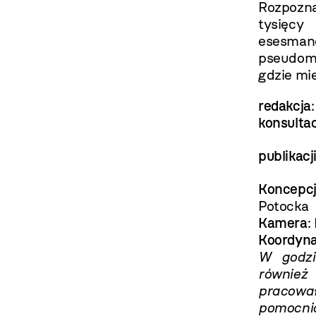
Rozpozna
tysięcy
esesman
pseudom
gdzie mie
redakcja
konsulta
publikac
Koncepcja
Potocka
Kamera
:
Koordyna
W godzi
również 
pracow
pomocni