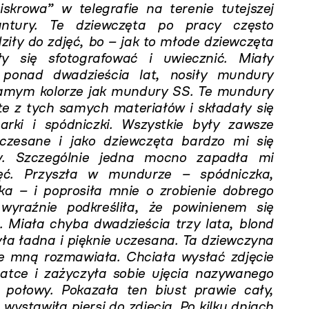
iskrowa” w telegrafie na terenie tutejszej
ntury. Te dziewczęta po pracy często
ziły do zdjęć, bo – jak to młode dziewczęta
ły się sfotografować i uwiecznić. Miały
e ponad dwadzieścia lat, nosiły mundury
amym kolorze jak mundury SS. Te mundury
te z tych samych materiałów i składały się
rki i spódniczki. Wszystkie były zawsze
czesane i jako dziewczęta bardzo mi się
y. Szczególnie jedna mocno zapadła mi
ć. Przyszła w mundurze – spódniczka,
a – i poprosiła mnie o zrobienie dobrego
 wyraźnie podkreśliła, że powinienem się
. Miała chyba dwadzieścia trzy lata, blond
yła ładna i pięknie uczesana. Ta dziewczyna
e mną rozmawiała. Chciała wysłać zdjęcie
atce i zażyczyła sobie ujęcia nazywanego
 połowy. Pokazała ten biust prawie cały,
wystawiła piersi do zdjęcia. Po kilku dniach