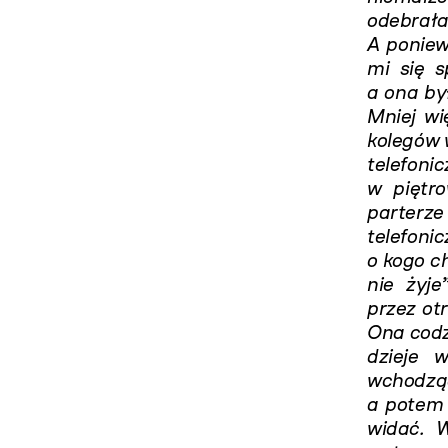
odebrała
A poniew
mi się 
a ona by
Mniej wi
kolegów w
telefonic
w piętr
parterz
telefonic
o kogo ch
nie żyje
przez otr
Ona codzi
dzieje 
wchodz
a potem 
widać. W