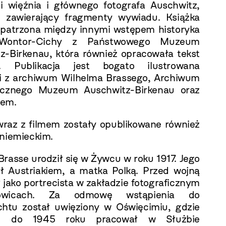
i więźnia i głównego fotografa Auschwitz,
m
zawierający fragmenty wywiadu. Książka
opatrzona między innymi wstępem historyka
 Wontor-Cichy z Państwowego Muzeum
z-Birkenau, która również opracowała tekst
. Publikacja jest bogato ilustrowana
i z archiwum Wilhelma Brassego, Archiwum
ficznego Muzeum Auschwitz-Birkenau oraz
hem.
wraz z filmem zostały opublikowane również
 niemieckim.
Brasse urodził się w Żywcu w roku 1917. Jego
ył Austriakiem, a matka Polką. Przed wojną
 jako portrecista w zakładzie fotograficznym
wicach. Za odmowę wstąpienia do
tu został uwięziony w Oświęcimiu, gdzie
1 do 1945 roku pracował w Służbie