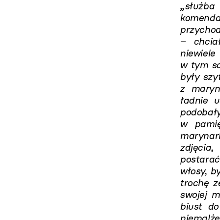
„służba 
komenda
przychod
– chcia
niewiel
w tym s
były szy
z maryna
ładnie u
podobał
w pamię
marynark
zdjęcia,
postarać
włosy, b
trochę z
swojej m
biust do
niemalże 