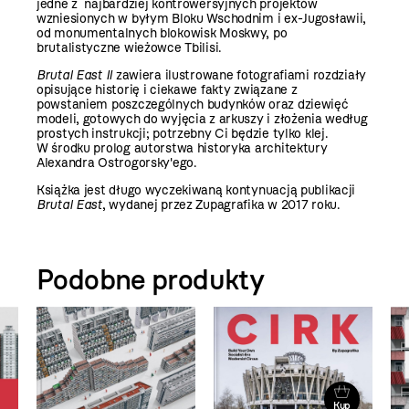
jedne z najbardziej kontrowersyjnych projektów
wzniesionych w byłym Bloku Wschodnim i ex-Jugosławii,
od monumentalnych blokowisk Moskwy, po
brutalistyczne wieżowce Tbilisi.
Brutal East II
zawiera ilustrowane fotografiami rozdziały
opisujące historię i ciekawe fakty związane z
powstaniem poszczególnych budynków oraz dziewięć
modeli, gotowych do wyjęcia z arkuszy i złożenia według
prostych instrukcji; potrzebny Ci będzie tylko klej.
W środku prolog autorstwa historyka architektury
Alexandra Ostrogorsky'ego.
Książka jest długo wyczekiwaną kontynuacją publikacji
Brutal East
, wydanej przez Zupagrafika w 2017 roku.
Podobne produkty
Kup