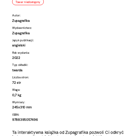
Towar niedostępny
Autor:
Zupagrafika
Wydawnictwo:
Zupagrafika
Język publikacji:
angielski
Rok wydania:
2022
Typ okładki:
twarda
Liczba stron:
72 str
Waga:
0,7 kg
Wymiary:
245x310 mm
ISBN:
9788395057496
Ta interaktywna książka od Zupagrafika pozwoli Ci odkryć