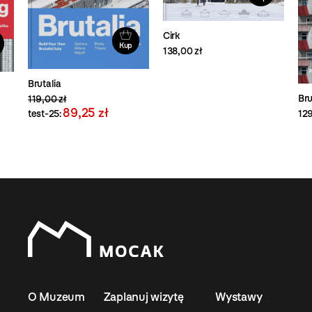
Cirk
Kup
138,00 zł
Brutalia
Bru
119,00 zł
89,25 zł
test-25:
129
O Muzeum
Zaplanuj wizytę
Wystawy