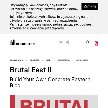
Przejdź
Używamy plików cookies, aby ułatwić Ci
Do
Zamknij
korzystanie z naszego serwisu oraz do celów
Treści
statystycznych.
Jeśli nie blokujesz tych plików, to zgadzasz się na ich
użycie oraz zapisanie w pamięci urządzenia.
Pamiętaj, że możesz samodzielnie zarządzać cookies,
zmieniając ustawienia przeglądarki.
0
0,00
Bookstore
STRONA GŁÓWNA
BOOKSTORE
KSIĄŻKI
ARCHITEKTURA
BRUTAL EAST II
-
Brutal East II
szablon
Build Your Own Concrete Eastern
szczegóły
Bloc