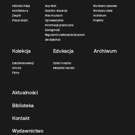
Historia i misja
Kup bilet
Wystawy czasowe
Architektura
Godziny otwarcia
Wystawy stałe
Zespół
Plan muzeum
Archiwum
Praca i staże
Oprowadzenia
Projekty
Informacje praktyczne
Dostępność
Regulamin zwiedzania Muzeum
Jak dojechać
Kolekcja
Edukacja
Archiwum
Założenia kolekcji
Dzieci i rodziny
Artyści
Młodzież i dorośli
Filmy
Aktualności
Biblioteka
Kontakt
Wydawnictwo