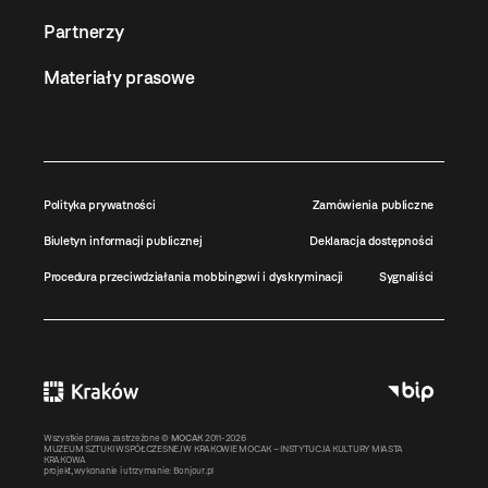
Partnerzy
Materiały prasowe
Polityka prywatności
Zamówienia publiczne
Biuletyn informacji publicznej
Deklaracja dostępności
Procedura przeciwdziałania mobbingowi i dyskryminacji
Sygnaliści
Wszystkie prawa zastrzeżone ©
MOCAK
2011-2026
MUZEUM SZTUKI WSPÓŁCZESNEJ W KRAKOWIE MOCAK – INSTYTUCJA KULTURY MIASTA
KRAKOWA
projekt, wykonanie i utrzymanie:
Bonjour.pl