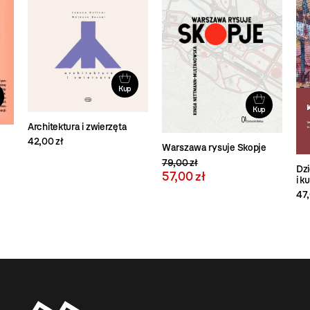
Kup
Kup
Architektura i zwierzęta
42,00 zł
Warszawa rysuje Skopje
79,00 zł
Dzi
57,00 zł
i k
47,