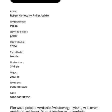
Autor:
Robert Konieczny, Philip Jodidio
Wydawnictwo:
Pascal
Język publikacji:
polski
Rok wydania:
2024
Typ okładki:
twarda
Liczba stron:
344 str
Waga:
2,03 kg
Wymiary:
220x300 mm
ISBN:
9788383174235
Pierwsze polskie wydanie światowego tytułu, w którym
architekt-wizjoner Robert Konieczny opowiada