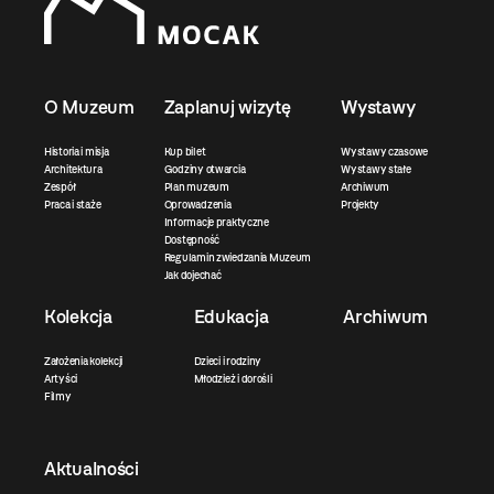
O Muzeum
Zaplanuj wizytę
Wystawy
Historia i misja
Kup bilet
Wystawy czasowe
Architektura
Godziny otwarcia
Wystawy stałe
Zespół
Plan muzeum
Archiwum
Praca i staże
Oprowadzenia
Projekty
Informacje praktyczne
Dostępność
Regulamin zwiedzania Muzeum
Jak dojechać
Kolekcja
Edukacja
Archiwum
Założenia kolekcji
Dzieci i rodziny
Artyści
Młodzież i dorośli
Filmy
Aktualności