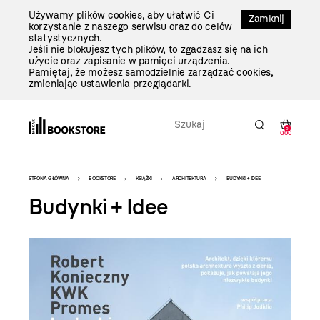
Przejdź
Używamy plików cookies, aby ułatwić Ci
Do
Zamknij
korzystanie z naszego serwisu oraz do celów
Treści
statystycznych.
Jeśli nie blokujesz tych plików, to zgadzasz się na ich
użycie oraz zapisanie w pamięci urządzenia.
Pamiętaj, że możesz samodzielnie zarządzać cookies,
zmieniając ustawienia przeglądarki.
0
0,00
Bookstore
STRONA GŁÓWNA
BOOKSTORE
KSIĄŻKI
ARCHITEKTURA
BUDYNKI + IDEE
-
Budynki + Idee
szablon
szczegóły