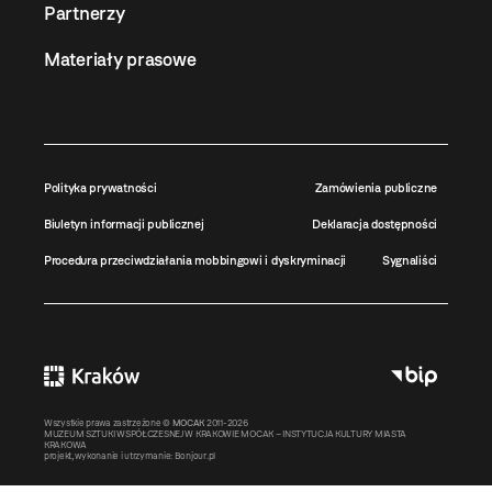
Partnerzy
Materiały prasowe
Polityka prywatności
Zamówienia publiczne
Biuletyn informacji publicznej
Deklaracja dostępności
Procedura przeciwdziałania mobbingowi i dyskryminacji
Sygnaliści
Wszystkie prawa zastrzeżone ©
MOCAK
2011-2026
MUZEUM SZTUKI WSPÓŁCZESNEJ W KRAKOWIE MOCAK – INSTYTUCJA KULTURY MIASTA
KRAKOWA
projekt, wykonanie i utrzymanie:
Bonjour.pl