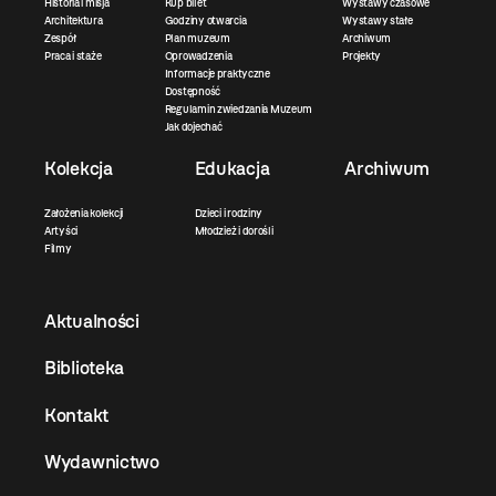
Historia i misja
Kup bilet
Wystawy czasowe
Architektura
Godziny otwarcia
Wystawy stałe
Zespół
Plan muzeum
Archiwum
Praca i staże
Oprowadzenia
Projekty
Informacje praktyczne
Dostępność
Regulamin zwiedzania Muzeum
Jak dojechać
Kolekcja
Edukacja
Archiwum
Założenia kolekcji
Dzieci i rodziny
Artyści
Młodzież i dorośli
Filmy
Aktualności
Biblioteka
Kontakt
Wydawnictwo