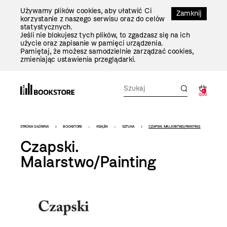
Przejdź
Używamy plików cookies, aby ułatwić Ci
Do
Zamknij
korzystanie z naszego serwisu oraz do celów
Treści
statystycznych.
Jeśli nie blokujesz tych plików, to zgadzasz się na ich
użycie oraz zapisanie w pamięci urządzenia.
Pamiętaj, że możesz samodzielnie zarządzać cookies,
zmieniając ustawienia przeglądarki.
0
0,00
Bookstore
STRONA GŁÓWNA
BOOKSTORE
KSIĄŻKI
SZTUKA
CZAPSKI. MALARSTWO/PAINTING
-
Czapski.
szablon
Malarstwo/Painting
szczegóły