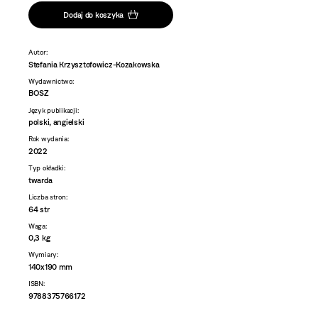
Dodaj do koszyka
Autor:
Stefania Krzysztofowicz-Kozakowska
Wydawnictwo:
BOSZ
Język publikacji:
polski, angielski
Rok wydania:
2022
Typ okładki:
twarda
Liczba stron:
64 str
Waga:
0,3 kg
Wymiary:
140x190 mm
ISBN:
9788375766172