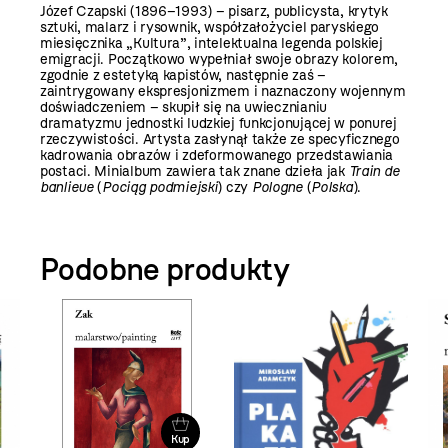
Józef Czapski (1896–1993) – pisarz, publicysta, krytyk
sztuki, malarz i rysownik, współzałożyciel paryskiego
miesięcznika „Kultura”, intelektualna legenda polskiej
emigracji. Początkowo wypełniał swoje obrazy kolorem,
zgodnie z estetyką kapistów, następnie zaś –
zaintrygowany ekspresjonizmem i naznaczony wojennym
doświadczeniem – skupił się na uwiecznianiu
dramatyzmu jednostki ludzkiej funkcjonującej w ponurej
rzeczywistości. Artysta zasłynął także ze specyficznego
kadrowania obrazów i zdeformowanego przedstawiania
postaci. Minialbum zawiera tak znane dzieła jak
Train de
banlieue
(
Pociąg podmiejski
) czy
Pologne
(
Polska
).
Podobne produkty
Kup