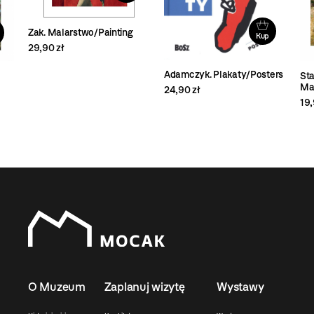
Zak. Malarstwo/Painting
Kup
29,90 zł
Adamczyk. Plakaty/Posters
Sta
Ma
24,90 zł
19,
O Muzeum
Zaplanuj wizytę
Wystawy