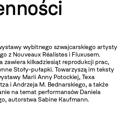
enności
wystawy wybitnego szwajcarskiego artysty
go z Nouveaux Réalistes i Fluxusem.
a zawiera kilkadziesiąt reprodukcji prac,
ynne Stoły-pułapki. Towarzyszą im teksty
wystawy Marii Anny Potockiej, Texa
za i Andrzeja M. Bednarskiego, a także
nie na temat performansów Daniela
go, autorstwa Sabine Kaufmann.