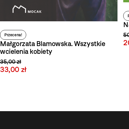
N
50
Przecena!
2
Małgorzata Blamowska. Wszystkie
wcielenia kobiety
35,00 zł
33,00 zł