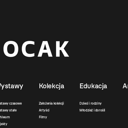
ystawy
Kolekcja
Edukacja
A
stawy czasowe
Założenia kolekcji
Dzieci i rodziny
tawy stałe
Artyści
Młodzież i dorośli
chiwum
Filmy
jekty