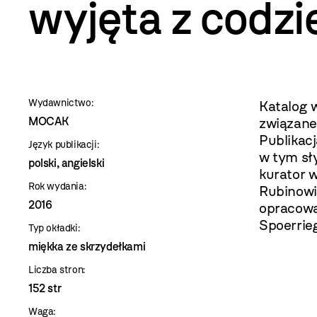
szablon
wyjęta z codzi
szczegóły
Wydawnictwo:
Katalog 
MOCAK
związane
Publikacj
Język publikacji:
w tym sł
polski, angielski
kurator 
Rok wydania:
Rubinowit
2016
opracowa
Spoerrie
Typ okładki:
miękka ze skrzydełkami
Liczba stron:
152 str
Waga: