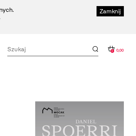
nych.
Zamknij
.
0,00
0