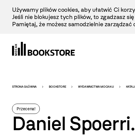
Przejdź
Używamy plików cookies, aby ułatwić Ci korzy
Do
Jeśli nie blokujesz tych plików, to zgadzasz si
Treści
Pamiętaj, że możesz samodzielnie zarządzać c
Bookstore
STRONA GŁÓWNA
BOOKSTORE
WYDAWNICTWA MOCAK-U
KATAL
-
Przecena!
Daniel Spoerri