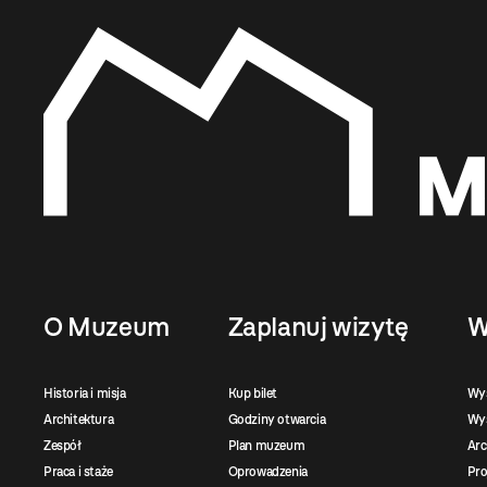
O Muzeum
Zaplanuj wizytę
W
Historia i misja
Kup bilet
Wy
Architektura
Godziny otwarcia
Wys
Zespół
Plan muzeum
Ar
Praca i staże
Oprowadzenia
Pro