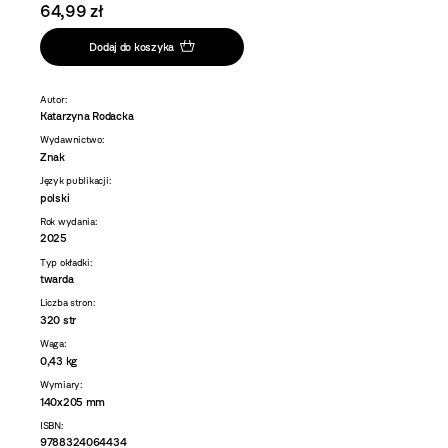
64,99 zł
Dodaj do koszyka
Autor:
Katarzyna Rodacka
Wydawnictwo:
Znak
Język publikacji:
polski
Rok wydania:
2025
Typ okładki:
twarda
Liczba stron:
320 str
Waga:
0,43 kg
Wymiary:
140x205 mm
ISBN:
9788324064434