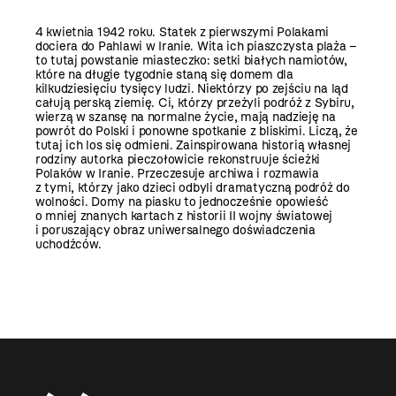
4 kwietnia 1942 roku. Statek z pierwszymi Polakami
dociera do Pahlawi w Iranie. Wita ich piaszczysta plaża –
to tutaj powstanie miasteczko: setki białych namiotów,
które na długie tygodnie staną się domem dla
kilkudziesięciu tysięcy ludzi. Niektórzy po zejściu na ląd
całują perską ziemię. Ci, którzy przeżyli podróż z Sybiru,
wierzą w szansę na normalne życie, mają nadzieję na
powrót do Polski i ponowne spotkanie z bliskimi. Liczą, że
tutaj ich los się odmieni. Zainspirowana historią własnej
rodziny autorka pieczołowicie rekonstruuje ścieżki
Polaków w Iranie. Przeczesuje archiwa i rozmawia
z tymi, którzy jako dzieci odbyli dramatyczną podróż do
wolności. Domy na piasku to jednocześnie opowieść
o mniej znanych kartach z historii II wojny światowej
i poruszający obraz uniwersalnego doświadczenia
uchodźców.