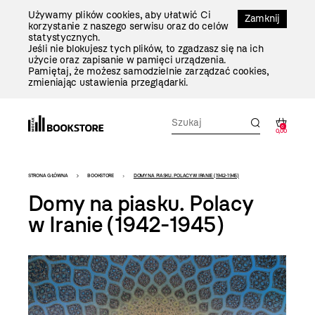
Przejdź
Używamy plików cookies, aby ułatwić Ci
Do
Zamknij
korzystanie z naszego serwisu oraz do celów
Treści
statystycznych.
Jeśli nie blokujesz tych plików, to zgadzasz się na ich
użycie oraz zapisanie w pamięci urządzenia.
Pamiętaj, że możesz samodzielnie zarządzać cookies,
zmieniając ustawienia przeglądarki.
0
0,00
Bookstore
STRONA GŁÓWNA
BOOKSTORE
DOMY NA PIASKU. POLACY W IRANIE (1942-1945)
-
Domy na piasku. Polacy
szablon
w Iranie (1942-1945)
szczegóły