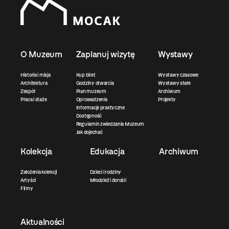
O Muzeum
Zaplanuj wizytę
Wystawy
Historia i misja
Kup bilet
Wystawy czasowe
Architektura
Godziny otwarcia
Wystawy stałe
Zespół
Plan muzeum
Archiwum
Praca i staże
Oprowadzenia
Projekty
Informacje praktyczne
Dostępność
Regulamin zwiedzania Muzeum
Jak dojechać
Kolekcja
Edukacja
Archiwum
Założenia kolekcji
Dzieci i rodziny
Artyści
Młodzież i dorośli
Filmy
Aktualności