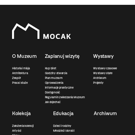
O Muzeum
Zaplanuj wizytę
Wystawy
Historia i misja
Kup bilet
Wystawy czasowe
Architektura
Godziny otwarcia
Wystawy stałe
Zespół
Plan muzeum
Archiwum
Praca i staże
Oprowadzenia
Projekty
Informacje praktyczne
Dostępność
Regulamin zwiedzania Muzeum
Jak dojechać
Kolekcja
Edukacja
Archiwum
Założenia kolekcji
Dzieci i rodziny
Artyści
Młodzież i dorośli