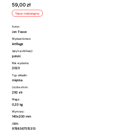
59,00 zł
Towar niedostępny
Autor:
Jon Fosse
Wydawnictwo:
ArtRage
Język publikacji:
polski
Rok wydania:
2023
Typ okładki:
miękka
Liczba stron:
292 str
Waga:
0,33 kg
Wymiary:
140x200 mm
ISBN:
9788367515313