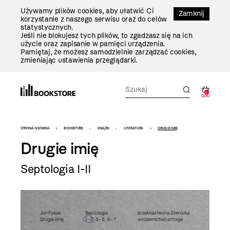
Przejdź
Używamy plików cookies, aby ułatwić Ci
Do
Zamknij
korzystanie z naszego serwisu oraz do celów
Treści
statystycznych.
Jeśli nie blokujesz tych plików, to zgadzasz się na ich
użycie oraz zapisanie w pamięci urządzenia.
Pamiętaj, że możesz samodzielnie zarządzać cookies,
zmieniając ustawienia przeglądarki.
0
0,00
Bookstore
STRONA GŁÓWNA
BOOKSTORE
KSIĄŻKI
LITERATURA
DRUGIE IMIĘ
-
Drugie imię
szablon
Septologia I-II
szczegóły