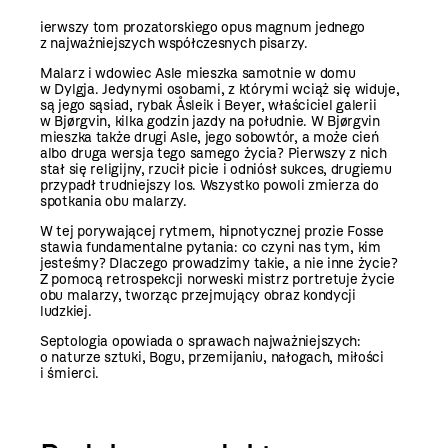
ierwszy tom prozatorskiego opus magnum jednego
z najważniejszych współczesnych pisarzy.
Malarz i wdowiec Asle mieszka samotnie w domu
w Dylgja. Jedynymi osobami, z którymi wciąż się widuje,
są jego sąsiad, rybak Åsleik i Beyer, właściciel galerii
w Bjørgvin, kilka godzin jazdy na południe. W Bjørgvin
mieszka także drugi Asle, jego sobowtór, a może cień
albo druga wersja tego samego życia? Pierwszy z nich
stał się religijny, rzucił picie i odniósł sukces, drugiemu
przypadł trudniejszy los. Wszystko powoli zmierza do
spotkania obu malarzy.
W tej porywającej rytmem, hipnotycznej prozie Fosse
stawia fundamentalne pytania: co czyni nas tym, kim
jesteśmy? Dlaczego prowadzimy takie, a nie inne życie?
Z pomocą retrospekcji norweski mistrz portretuje życie
obu malarzy, tworząc przejmujący obraz kondycji
ludzkiej.
Septologia opowiada o sprawach najważniejszych:
o naturze sztuki, Bogu, przemijaniu, nałogach, miłości
i śmierci.