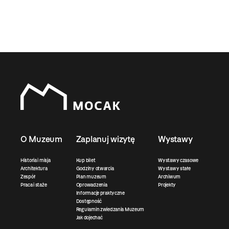
O Muzeum
Zaplanuj wizytę
Wystawy
Historia i misja
Kup bilet
Wystawy czasowe
Architektura
Godziny otwarcia
Wystawy stałe
Zespół
Plan muzeum
Archiwum
Praca i staże
Oprowadzenia
Projekty
Informacje praktyczne
Dostępność
Regulamin zwiedzania Muzeum
Jak dojechać