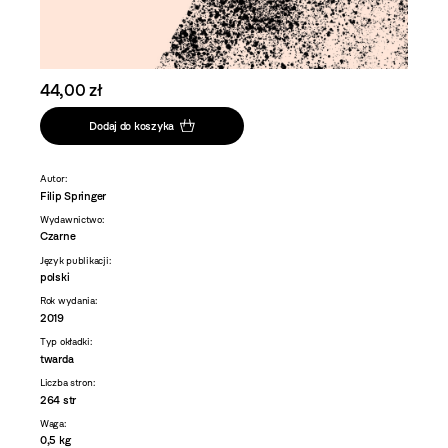
44,00 zł
Dodaj do koszyka
Autor:
Filip Springer
Wydawnictwo:
Czarne
Język publikacji:
polski
Rok wydania:
2019
Typ okładki:
twarda
Liczba stron:
264 str
Waga:
0,5 kg