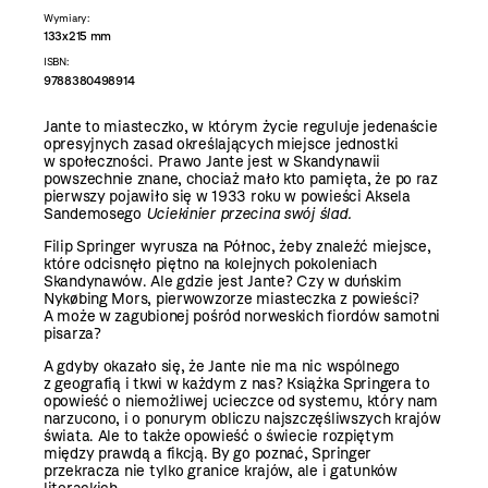
Wymiary:
133x215 mm
ISBN:
9788380498914
Jante to miasteczko, w którym życie reguluje jedenaście
opresyjnych zasad określających miejsce jednostki
w społeczności. Prawo Jante jest w Skandynawii
powszechnie znane, chociaż mało kto pamięta, że po raz
pierwszy pojawiło się w 1933 roku w powieści Aksela
Sandemosego
Uciekinier przecina swój ślad.
Filip Springer wyrusza na Północ, żeby znaleźć miejsce,
które odcisnęło piętno na kolejnych pokoleniach
Skandynawów. Ale gdzie jest Jante? Czy w duńskim
Nykøbing Mors, pierwowzorze miasteczka z powieści?
A może w zagubionej pośród norweskich fiordów samotni
pisarza?
A gdyby okazało się, że Jante nie ma nic wspólnego
z geografią i tkwi w każdym z nas? Książka Springera to
opowieść o niemożliwej ucieczce od systemu, który nam
narzucono, i o ponurym obliczu najszczęśliwszych krajów
świata. Ale to także opowieść o świecie rozpiętym
między prawdą a fikcją. By go poznać, Springer
przekracza nie tylko granice krajów, ale i gatunków