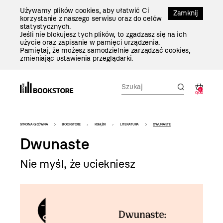
Przejdź
Używamy plików cookies, aby ułatwić Ci
Do
Zamknij
korzystanie z naszego serwisu oraz do celów
Treści
statystycznych.
Jeśli nie blokujesz tych plików, to zgadzasz się na ich
użycie oraz zapisanie w pamięci urządzenia.
Pamiętaj, że możesz samodzielnie zarządzać cookies,
zmieniając ustawienia przeglądarki.
0
0,00
Bookstore
STRONA GŁÓWNA
BOOKSTORE
KSIĄŻKI
LITERATURA
DWUNASTE
-
Dwunaste
szablon
Nie myśl, że uciekniesz
szczegóły