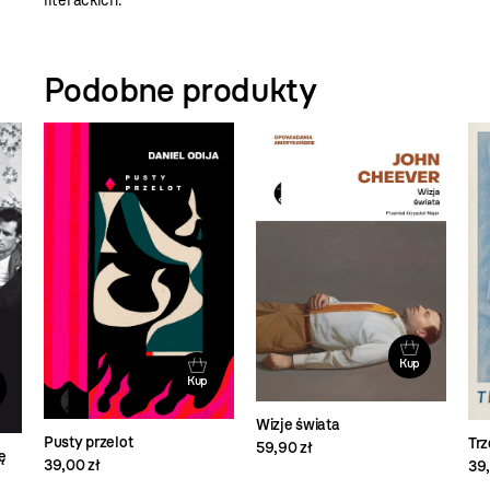
literackich.
Podobne produkty
Kup
Kup
Wizje świata
Pusty przelot
Tr
59,90 zł
ę
39,00 zł
39,