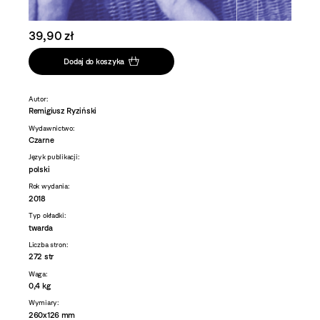
39,90 zł
Dodaj do koszyka
Autor:
Remigiusz Ryziński
Wydawnictwo:
Czarne
Język publikacji:
polski
Rok wydania:
2018
Typ okładki:
twarda
Liczba stron:
272 str
Waga:
0,4 kg
Wymiary:
260x126 mm