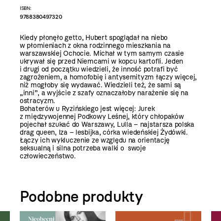
ISBN:
9788380497320
Kiedy płonęło getto, Hubert spoglądał na niebo
w płomieniach z okna rodzinnego mieszkania na
warszawskiej Ochocie. Michał w tym samym czasie
ukrywał się przed Niemcami w kopcu kartofli. Jeden
i drugi od początku wiedzieli, że inność potrafi być
zagrożeniem, a homofobię i antysemityzm łączy więcej,
niż mogłoby się wydawać. Wiedzieli też, że sami są
„inni”, a wyjście z szafy oznaczałoby narażenie się na
ostracyzm.
Bohaterów u Ryzińskiego jest więcej: Jurek
z międzywojennej Podkowy Leśnej, który chłopaków
pojechał szukać do Warszawy, Lulla – najstarsza polska
drag queen, Iza – lesbijka, córka wiedeńskiej Żydówki.
Łączy ich wykluczenie ze względu na orientację
seksualną i silna potrzeba walki o swoje
człowieczeństwo.
Podobne produkty