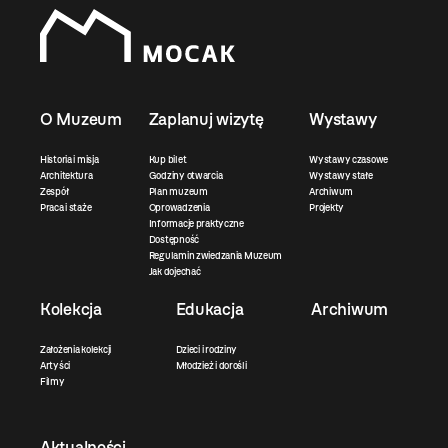
O Muzeum
Zaplanuj wizytę
Wystawy
Historia i misja
Kup bilet
Wystawy czasowe
Architektura
Godziny otwarcia
Wystawy stałe
Zespół
Plan muzeum
Archiwum
Praca i staże
Oprowadzenia
Projekty
Informacje praktyczne
Dostępność
Regulamin zwiedzania Muzeum
Jak dojechać
Kolekcja
Edukacja
Archiwum
Założenia kolekcji
Dzieci i rodziny
Artyści
Młodzież i dorośli
Filmy
Aktualności