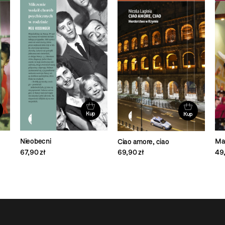
Kup
Kup
Nieobecni
Ma
Ciao amore, ciao
67,90 zł
49,
69,90 zł