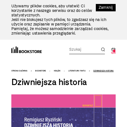
Przejdź
Używamy plików cookies, aby ułatwić Ci
Do
Zamknij
korzystanie z naszego serwisu oraz do celów
Treści
statystycznych.
Jeśli nie blokujesz tych plików, to zgadzasz się na ich
użycie oraz zapisanie w pamięci urządzenia.
Pamiętaj, że możesz samodzielnie zarządzać cookies,
zmieniając ustawienia przeglądarki.
0
0,00
Bookstore
STRONA GŁÓWNA
BOOKSTORE
KSIĄŻKI
LITERATURA FAKTU
DZIWNIEJSZA HISTORIA
-
Dziwniejsza historia
szablon
szczegóły