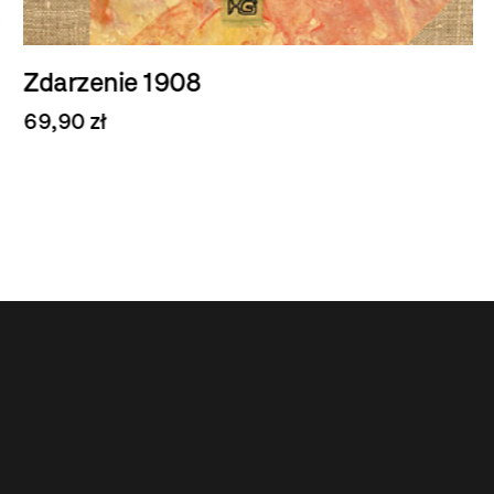
K
Zdarzenie 1908
59
69,90 zł