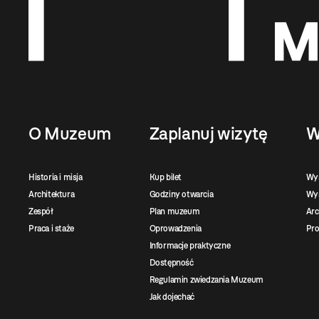
O Muzeum
Zaplanuj wizytę
W
Historia i misja
Kup bilet
Wy
Architektura
Godziny otwarcia
Wys
Zespół
Plan muzeum
Ar
Praca i staże
Oprowadzenia
Pro
Informacje praktyczne
Dostępność
Regulamin zwiedzania Muzeum
Jak dojechać