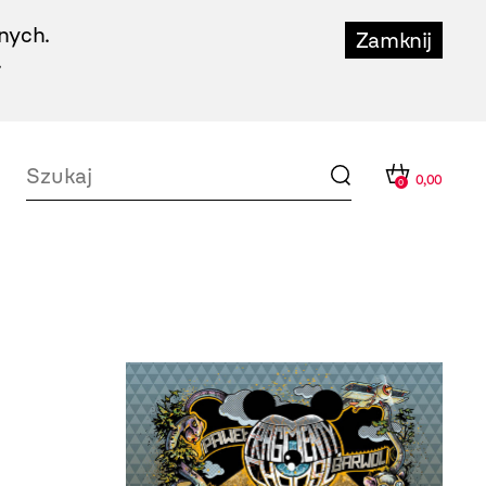
nych.
Zamknij
.
0,00
0