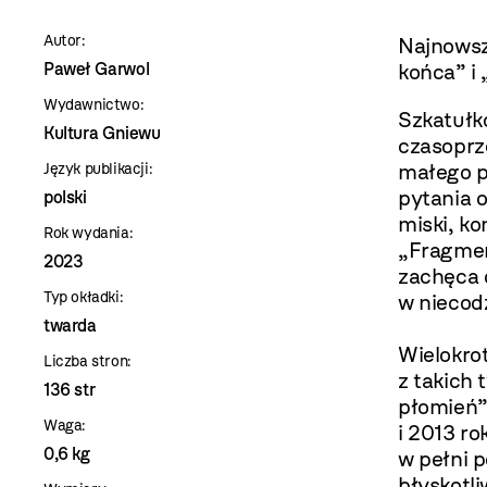
szablon
Autor:
Najnowsz
szczegóły
Paweł Garwol
końca” i 
Wydawnictwo:
Szkatułk
Kultura Gniewu
czasoprz
małego ps
Język publikacji:
pytania o
polski
miski, ko
Rok wydania:
„Fragmen
2023
zachęca d
Typ okładki:
w niecod
twarda
Wielokro
Liczba stron:
z takich 
136 str
płomień”
Waga:
i 2013 r
0,6 kg
w pełni 
błyskotli