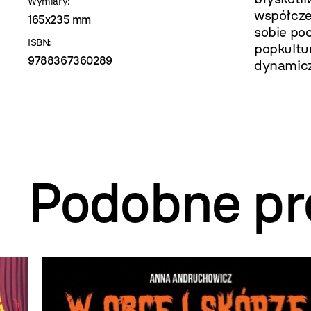
Wymiary:
współcze
165x235 mm
sobie po
ISBN:
popkultu
9788367360289
dynamicz
Podobne pr