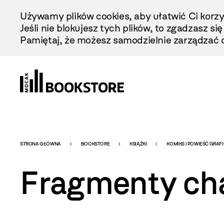
Przejdź
Używamy plików cookies, aby ułatwić Ci korzy
Do
Jeśli nie blokujesz tych plików, to zgadzasz si
Treści
Pamiętaj, że możesz samodzielnie zarządzać c
Bookstore
STRONA GŁÓWNA
BOOKSTORE
KSIĄŻKI
KOMIKS I POWIEŚĆ GRAF
Fragmenty ch
-