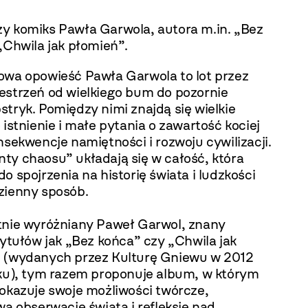
y komiks Pawła Garwola, autora m.in. „Bez
„Chwila jak płomień”.
owa opowieść Pawła Garwola to lot przez
estrzeń od wielkiego bum do pozornie
tryk. Pomiędzy nimi znajdą się wielkie
 istnienie i małe pytania o zawartość kociej
nsekwencje namiętności i rozwoju cywilizacji.
ty chaosu” układają się w całość, która
o spojrzenia na historię świata i ludzkości
zienny sposób.
tnie wyróżniany Paweł Garwol, znany
tytułów jak „Bez końca” czy „Chwila jak
 (wydanych przez Kulturę Gniewu w 2012
oku), tym razem proponuje album, w którym
pokazuje swoje możliwości twórcze,
wą obserwację świata i refleksję nad