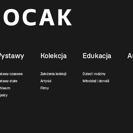
ystawy
Kolekcja
Edukacja
A
stawy czasowe
Założenia kolekcji
Dzieci i rodziny
tawy stałe
Artyści
Młodzież i dorośli
chiwum
Filmy
jekty