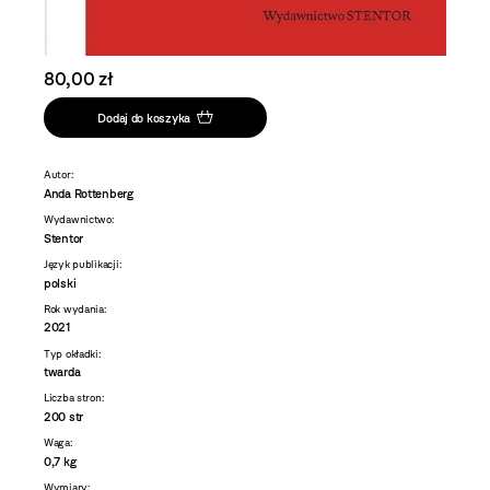
80,00 zł
Dodaj do koszyka
Autor:
Anda Rottenberg
Wydawnictwo:
Stentor
Język publikacji:
polski
Rok wydania:
2021
Typ okładki:
twarda
Liczba stron:
200 str
Waga:
0,7 kg
Wymiary: