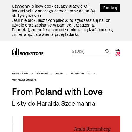
Przejdź
Używamy plików cookies, aby ułatwić Ci
Do
Zamknij
korzystanie z naszego serwisu oraz do celów
Treści
statystycznych.
Jeśli nie blokujesz tych plików, to zgadzasz się na ich
użycie oraz zapisanie w pamięci urządzenia.
Pamiętaj, że możesz samodzielnie zarządzać cookies,
zmieniając ustawienia przeglądarki.
0
0,00
Bookstore
STRONA GŁÓWNA
BOOKSTORE
KSIĄŻKI
FILOZOFIA I KRYTYKA
-
FROM POLAND WITH LOVE
From Poland with Love
szablon
szczegóły
Listy do Haralda Szeemanna