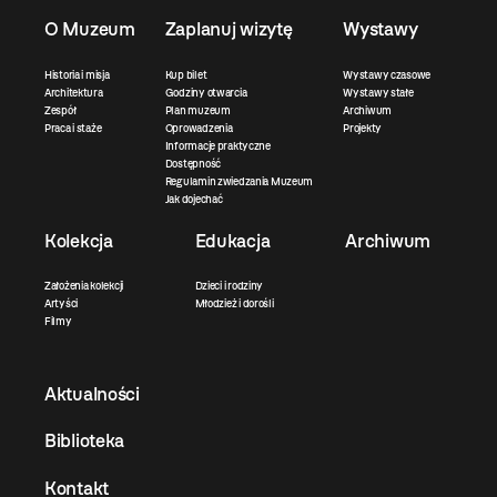
O Muzeum
Zaplanuj wizytę
Wystawy
Historia i misja
Kup bilet
Wystawy czasowe
Architektura
Godziny otwarcia
Wystawy stałe
Zespół
Plan muzeum
Archiwum
Praca i staże
Oprowadzenia
Projekty
Informacje praktyczne
Dostępność
Regulamin zwiedzania Muzeum
Jak dojechać
Kolekcja
Edukacja
Archiwum
Założenia kolekcji
Dzieci i rodziny
Artyści
Młodzież i dorośli
Filmy
Aktualności
Biblioteka
Kontakt