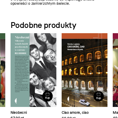
opowieści o zamierzchłym świecie.
Podobne produkty
Kup
Kup
Nieobecni
Ma
Ciao amore, ciao