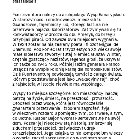
9788381910613
Fuerteventura należy do archipelagu Wysp Kanaryjskich.
W starożytności i średniowieczu mieszkali tu
Guanczowie, tajemniczy lud, którego kultura nie
przetrwała najazdu kolonizatorów. Zatrzymywali się tu
konkwistadorzy w drodze do obu Ameryk, do brzegu
przybijali piraci. Od zawsze była miejscem wygnania.
W 1924 został na nią zesłany poeta i filozof Miguel de
Unamuno. Pod koniec lat trzydziestych XX wieku swoje
małe królestwo stworzył tutaj Niemiec Gustav Winter,
chętnie goszczący nazistów; legenda głosi, że ukrywał
ich także po 1945 roku. Później reżim generała Franco
urządził na wyspie kolonię karną dla homoseksualistów.
Dziś Fuerteventurę odwiedzają turyści z całego świata,
którym przedstawiana jest jako „wakacyjny raj”, choć
z rajskością w istocie niewiele ma wspólnego.
Wyspy to miejsca szczególne. Ich mieszkańcy inaczej
patrzą na życie, śmierć, na przeszłość i przyszłość.
Otoczeni przez wodę, która jest równocześnie
gwarantem przetrwania i źródłem zagrożeń, żyją
w wiecznym rozdarciu pomiędzy tym, co trwałe, a tym,
co ulotne. Kasper Bajon wybrał Fuerteventurę na swój
dom. Poznał jej nieoczywistą historię, zmierzył się
z duchami przeszłości, doświadczył udręk
teraźniejszości. Jego książka to nie kompendium wiedzy
o wyspie, raczej zaproszenie do wspólnego snucia