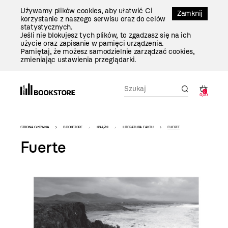
Przejdź
Używamy plików cookies, aby ułatwić Ci
Do
Zamknij
korzystanie z naszego serwisu oraz do celów
Treści
statystycznych.
Jeśli nie blokujesz tych plików, to zgadzasz się na ich
użycie oraz zapisanie w pamięci urządzenia.
Pamiętaj, że możesz samodzielnie zarządzać cookies,
zmieniając ustawienia przeglądarki.
0
0,00
Bookstore
STRONA GŁÓWNA
BOOKSTORE
KSIĄŻKI
LITERATURA FAKTU
FUERTE
-
Fuerte
szablon
szczegóły