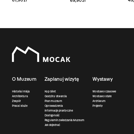
67,90 zł
49,
69,90 zł
O Muzeum
Zaplanuj wizytę
Wystawy
Historia i misja
Kup bilet
Wystawy czasowe
Architektura
Godziny otwarcia
Wystawy stałe
Zespół
Plan muzeum
Archiwum
Praca i staże
Oprowadzenia
Projekty
Informacje praktyczne
Dostępność
Regulamin zwiedzania Muzeum
Jak dojechać