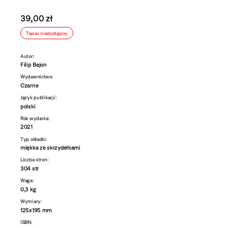
39,00 zł
Towar niedostępny
Autor:
Filip Bajon
Wydawnictwo:
Czarne
Język publikacji:
polski
Rok wydania:
2021
Typ okładki:
miękka ze skrzydełkami
Liczba stron:
304 str
Waga:
0,3 kg
Wymiary:
125x195 mm
ISBN: