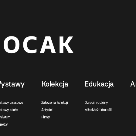
ystawy
Kolekcja
Edukacja
A
stawy czasowe
Założenia kolekcji
Dzieci i rodziny
tawy stałe
Artyści
Młodzież i dorośli
chiwum
Filmy
jekty