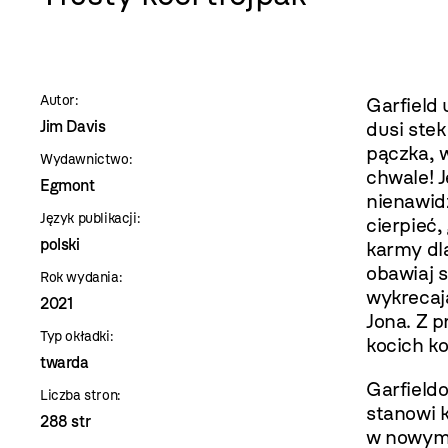
szablon
szczegóły
Autor:
Garfield 
Jim Davis
dusi stek
pączka, w
Wydawnictwo:
chwale! J
Egmont
nienawid
Język publikacji:
cierpieć,
polski
karmy dla
obawiaj s
Rok wydania:
wykrecaj
2021
Jona. Z 
Typ okładki:
kocich k
twarda
Garfiel
Liczba stron:
stanowi 
288 str
w nowym,