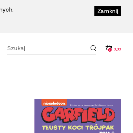
nych.
Zamknij
.
0,00
0