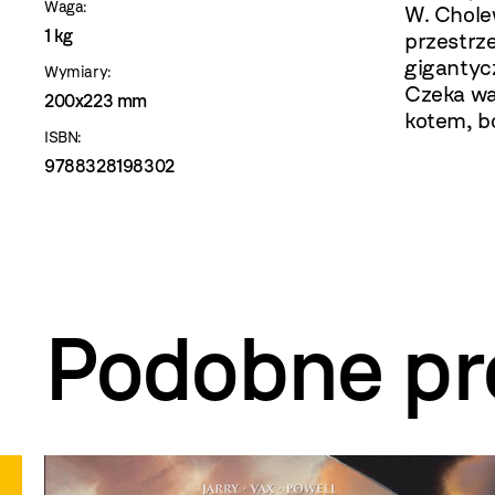
Waga:
W. Cholew
1 kg
przestrze
gigantyc
Wymiary:
Czeka wa
200x223 mm
kotem, b
ISBN:
9788328198302
Podobne pr