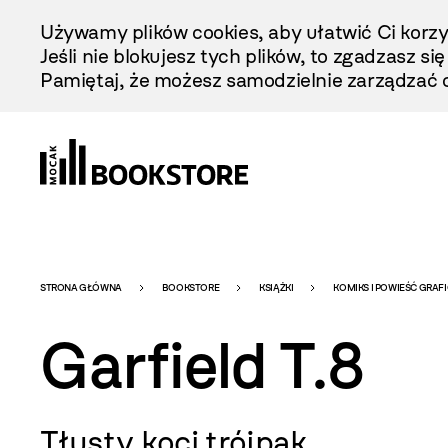
Przejdź
Używamy plików cookies, aby ułatwić Ci korzy
Do
Jeśli nie blokujesz tych plików, to zgadzasz si
Treści
Pamiętaj, że możesz samodzielnie zarządzać c
Bookstore
STRONA GŁÓWNA
BOOKSTORE
KSIĄŻKI
KOMIKS I POWIEŚĆ GRAF
Garfield T.8
-
Tłusty koci trójpak