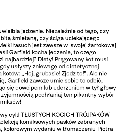
uwielbia jedzenie. Niezależnie od tego, czy
 bitą śmietaną, czy ściga uciekającego
ielki łasuch jest zawsze w swojej żarłokowej
eśli Garfield kocha jedzenie, to czego
zi najbardziej? Diety! Pręgowany kot musi
 gdy usłyszy zniewagę od dietetycznej
 kotów: „Hej, grubasie! Zjedz to!”. Ale nie
ię, Garfield zawsze umie sobie to odbić,
ąc się dowcipem lub uderzeniem w tył głowy
przyjemnością pochłaniaj ten pikantny wybór
omiksów!
dowy cykl TŁUSTYCH KOCICH TRÓJPAKÓW
kolekcję komiksowych pasków zebranych
 kolorowym wydaniu w tłumaczeniu Piotra