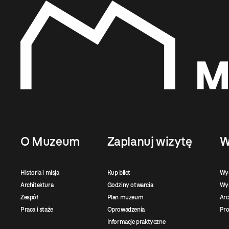
O Muzeum
Zaplanuj wizytę
W
Historia i misja
Kup bilet
Wy
Architektura
Godziny otwarcia
Wys
Zespół
Plan muzeum
Ar
Praca i staże
Oprowadzenia
Pro
Informacje praktyczne