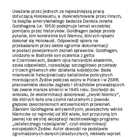
Uważana przez jednych za najważniejszą pracę
dotyczącą Holokaustu, a dyskredytowana przez innych,
ta książka amerykańskiego badacza Daniela Jonaha
Goldhagena (ur. 1959) podejmuje temat wcześniej
pomijany przez historyków. Goldhagen zadaje proste
pytanie, kim konkretnie byli Niemcy, których rękami
dokonał się Holokaust. Odpowiedź opiera na
przebadanym przez siebie ogromie dokumentacji
w postaci powojennych zeznań sprawców. Goldhagen,
urodzony w Bostonie syn ocaleńca z getta
w Czerniowcach, śladem ojca harvardzki akademik,
szuka odpowiedzi, rozważając szczegółowo przykłady
z trzech głównych sfer działania ludobójców. Bada
mianowicie funkcjonariuszy batalionów policyjnych
mordujących Żydów podczas wojny w Polsce i w ZSRR,
pracowników obozów zagłady i strażników prowadzących
tak zwane marsze śmierci w 1945 roku. Dochodzi do
wniosku, że eksterminacji dokonywali „zwykli Niemcy”,
dla których była ona czymś naturalnym z powodu
głęboko zakorzenionych antysemickich przekonań.
Zdaniem Goldhagena antysemityzm, powszechny wśród
Niemców co najmniej od XIX wieku, był przyczyną ich
jawnej lub skrytej akceptacji nazistowskiego programu
„ostatecznego rozwiązania”, czyli eksterminacji
europejskich Żydów. Autor dowodzi na podstawie
zgromadzonych danych (drastycznych, niekiedy wprost