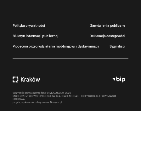
Polityka prywatności
Zamówienia publiczne
Biuletyn informacji publicznej
Deklaracja dostępności
Procedura przeciwdziałania mobbingowi i dyskryminacji
Sygnaliści
Wszystkie prawa zastrzeżone ©
MOCAK
2011-2026
MUZEUM SZTUKI WSPÓŁCZESNEJ W KRAKOWIE MOCAK – INSTYTUCJA KULTURY MIASTA
KRAKOWA
projekt, wykonanie i utrzymanie:
Bonjour.pl