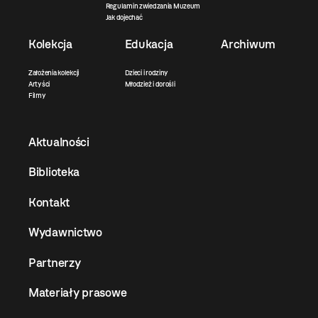
Regulamin zwiedzania Muzeum
Jak dojechać
Kolekcja
Edukacja
Archiwum
Założenia kolekcji
Dzieci i rodziny
Artyści
Młodzież i dorośli
Filmy
Aktualności
Biblioteka
Kontakt
Wydawnictwo
Partnerzy
Materiały prasowe