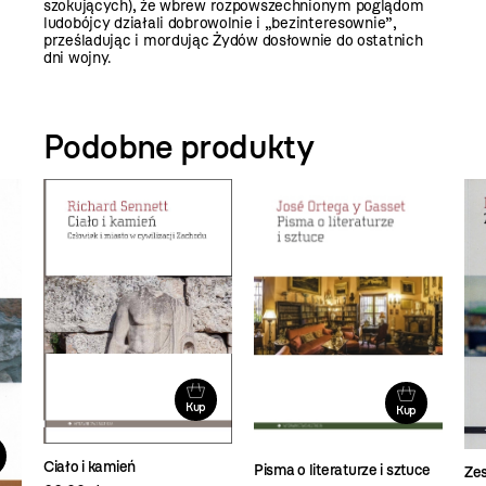
szokujących), że wbrew rozpowszechnionym poglądom
ludobójcy działali dobrowolnie i „bezinteresownie”,
prześladując i mordując Żydów dosłownie do ostatnich
dni wojny.
Podobne produkty
Kup
Kup
Ciało i kamień
Pisma o literaturze i sztuce
Ze