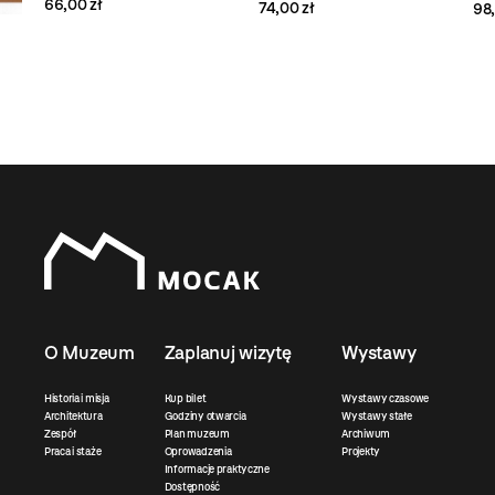
66,00 zł
74,00 zł
98,
O Muzeum
Zaplanuj wizytę
Wystawy
Historia i misja
Kup bilet
Wystawy czasowe
Architektura
Godziny otwarcia
Wystawy stałe
Zespół
Plan muzeum
Archiwum
Praca i staże
Oprowadzenia
Projekty
Informacje praktyczne
Dostępność