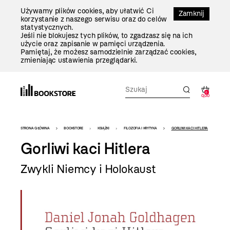
Przejdź
Używamy plików cookies, aby ułatwić Ci
Do
Zamknij
korzystanie z naszego serwisu oraz do celów
Treści
statystycznych.
Jeśli nie blokujesz tych plików, to zgadzasz się na ich
użycie oraz zapisanie w pamięci urządzenia.
Pamiętaj, że możesz samodzielnie zarządzać cookies,
zmieniając ustawienia przeglądarki.
0
0,00
Bookstore
STRONA GŁÓWNA
BOOKSTORE
KSIĄŻKI
FILOZOFIA I KRYTYKA
GORLIWI KACI HITLERA
-
Gorliwi kaci Hitlera
szablon
Zwykli Niemcy i Holokaust
szczegóły