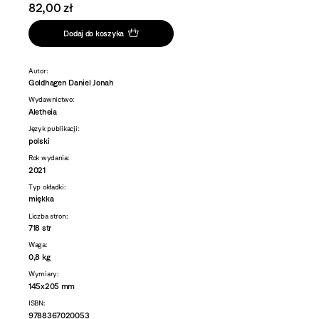
82,00 zł
Dodaj do koszyka
Autor:
Goldhagen Daniel Jonah
Wydawnictwo:
Aletheia
Język publikacji:
polski
Rok wydania:
2021
Typ okładki:
miękka
Liczba stron:
718 str
Waga:
0,8 kg
Wymiary:
145x205 mm
ISBN:
9788367020053