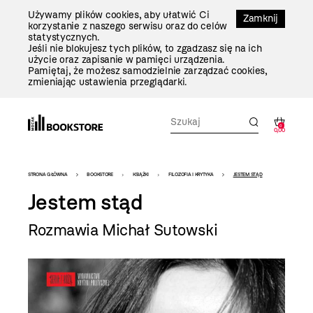
Przejdź
Używamy plików cookies, aby ułatwić Ci
Do
Zamknij
korzystanie z naszego serwisu oraz do celów
Treści
statystycznych.
Jeśli nie blokujesz tych plików, to zgadzasz się na ich
użycie oraz zapisanie w pamięci urządzenia.
Pamiętaj, że możesz samodzielnie zarządzać cookies,
zmieniając ustawienia przeglądarki.
0
0,00
Bookstore
STRONA GŁÓWNA
BOOKSTORE
KSIĄŻKI
FILOZOFIA I KRYTYKA
JESTEM STĄD
-
Jestem stąd
szablon
Rozmawia Michał Sutowski
szczegóły