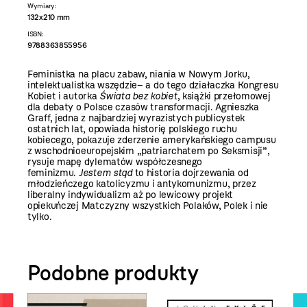
Wymiary:
132x210 mm
ISBN:
9788363855956
Feministka na placu zabaw, niania w Nowym Jorku,
intelektualistka wszędzie– a do tego działaczka Kongresu
Kobiet i autorka
Świata bez kobiet
, książki przełomowej
dla debaty o Polsce czasów transformacji. Agnieszka
Graff, jedna z najbardziej wyrazistych publicystek
ostatnich lat, opowiada historię polskiego ruchu
kobiecego, pokazuje zderzenie amerykańskiego campusu
z wschodnioeuropejskim „patriarchatem po Seksmisji”,
rysuje mapę dylematów współczesnego
feminizmu.
Jestem stąd
to historia dojrzewania od
młodzieńczego katolicyzmu i antykomunizmu, przez
liberalny indywidualizm aż po lewicowy projekt
opiekuńczej Matczyzny wszystkich Polaków, Polek i nie
tylko.
Podobne produkty