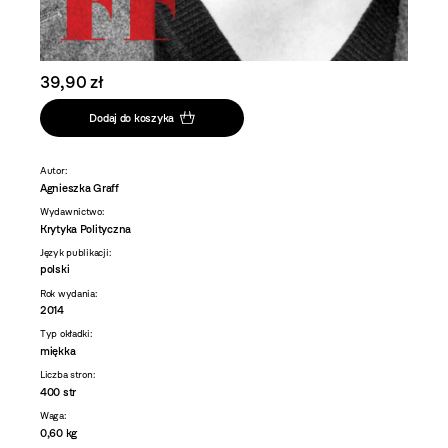
39,90 zł
Dodaj do koszyka
Autor:
Agnieszka Graff
Wydawnictwo:
Krytyka Polityczna
Język publikacji:
polski
Rok wydania:
2014
Typ okładki:
miękka
Liczba stron:
400 str
Waga:
0,60 kg