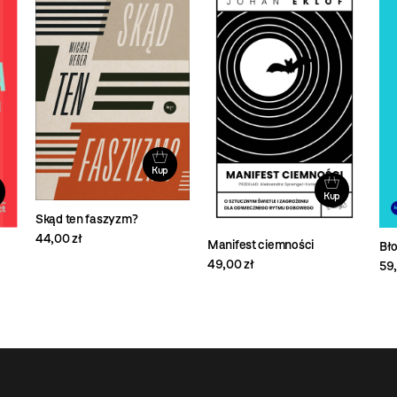
Kup
Kup
Skąd ten faszyzm?
44,00 zł
Manifest ciemności
Bło
49,00 zł
59,