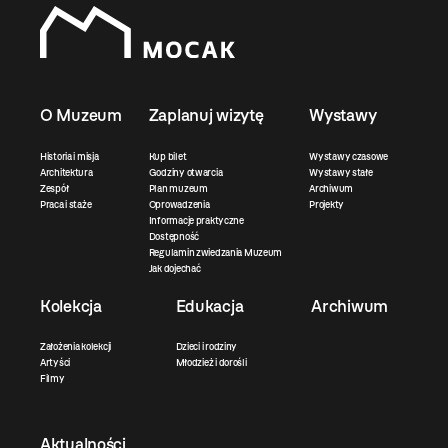
O Muzeum
Zaplanuj wizytę
Wystawy
Historia i misja
Kup bilet
Wystawy czasowe
Architektura
Godziny otwarcia
Wystawy stałe
Zespół
Plan muzeum
Archiwum
Praca i staże
Oprowadzenia
Projekty
Informacje praktyczne
Dostępność
Regulamin zwiedzania Muzeum
Jak dojechać
Kolekcja
Edukacja
Archiwum
Założenia kolekcji
Dzieci i rodziny
Artyści
Młodzież i dorośli
Filmy
Aktualności