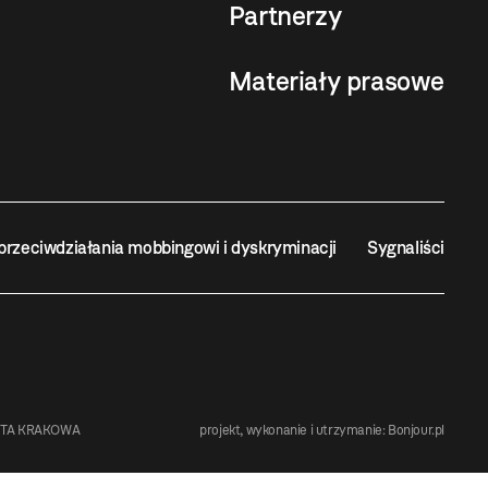
Partnerzy
Materiały prasowe
przeciwdziałania mobbingowi i dyskryminacji
Sygnaliści
STA KRAKOWA
projekt, wykonanie i utrzymanie:
Bonjour.pl