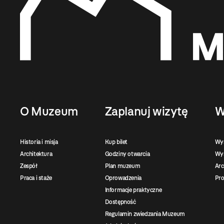
O Muzeum
Zaplanuj wizytę
W
Historia i misja
Kup bilet
Wy
Architektura
Godziny otwarcia
Wys
Zespół
Plan muzeum
Ar
Praca i staże
Oprowadzenia
Pro
Informacje praktyczne
Dostępność
Regulamin zwiedzania Muzeum