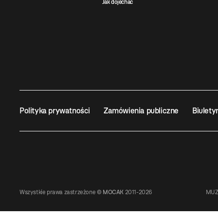
Jak dojechać
Polityka prywatności
Zamówienia publiczne
Biulety
Wszystkie prawa zastrzeżone ©
MOCAK
2011-2026
MUZ