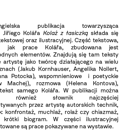
-angielska publikacja towarzysząca
 Jiříego Kolářa
Kolaż z łasiczką
składa się
tekstowej oraz ilustracyjnej. Część tekstowa,
e jak prace Kolářa, zbudowana jest
odnych elementów. Znajdują się tam teksty
e artystę jako twórcę działającego na wielu
znach (Jakub Kornhauser, Angelika Nollert,
nna Potocka), wspomnieniowe i poetyckie
ew Machej), rozmowa (Helena Kontova),
tekst samego Kolářa. W publikacji można
źć również słownik najczęściej
tywanych przez artystę autorskich technik,
ak: konfrontaż, muchlaż, rolaż czy chiazmaż,
 krótki biogram. W części ilustracyjnej
towane są prace pokazywane na wystawie.