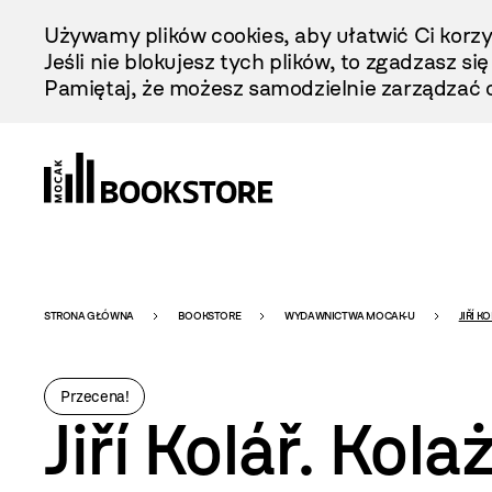
Przejdź
Używamy plików cookies, aby ułatwić Ci korzy
Do
Jeśli nie blokujesz tych plików, to zgadzasz si
Treści
Pamiętaj, że możesz samodzielnie zarządzać c
Bookstore
STRONA GŁÓWNA
BOOKSTORE
WYDAWNICTWA MOCAK-U
JIŘÍ K
-
Przecena!
Jiří Kolář. Kola