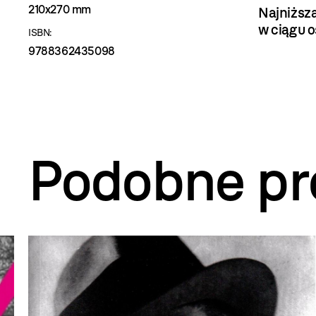
210x270 mm
Najniższ
w ciągu o
ISBN:
9788362435098
Podobne pr