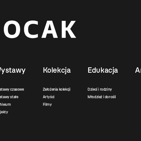
ystawy
Kolekcja
Edukacja
A
stawy czasowe
Założenia kolekcji
Dzieci i rodziny
tawy stałe
Artyści
Młodzież i dorośli
chiwum
Filmy
jekty