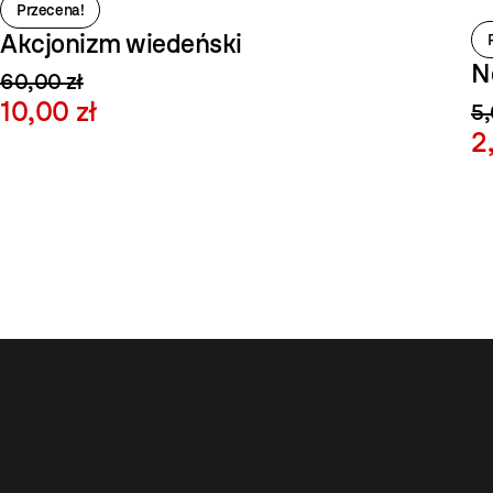
Przecena!
Akcjonizm wiedeński
N
60,00 zł
10,00 zł
5,
2