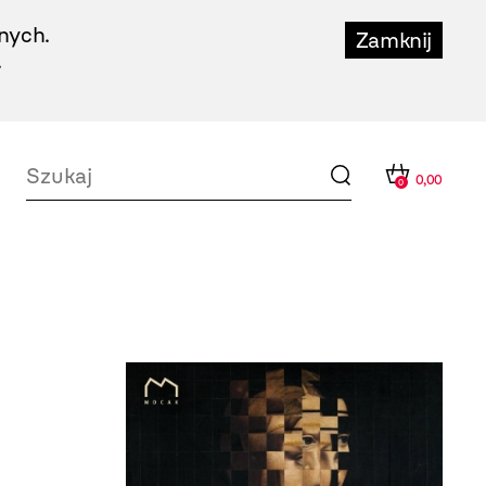
nych.
Zamknij
.
0,00
0