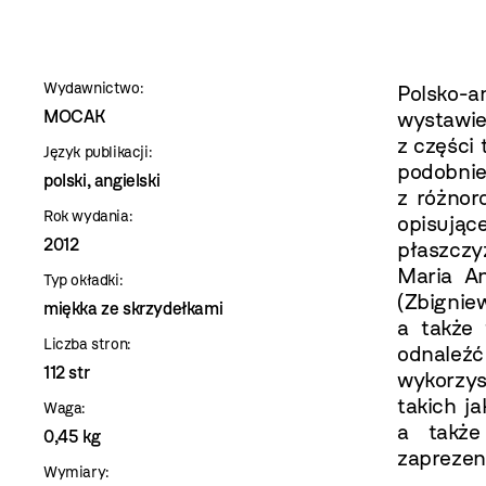
szablon
szczegóły
Wydawnictwo:
Polsko
MOCAK
wystawie
z części 
Język publikacji:
podobni
polski, angielski
z różnor
Rok wydania:
opisując
2012
płaszczy
Maria A
Typ okładki:
(Zbigni
miękka ze skrzydełkami
a także 
Liczba stron:
odnale
112 str
wykorzys
takich j
Waga:
a także
0,45 kg
zaprezen
Wymiary: