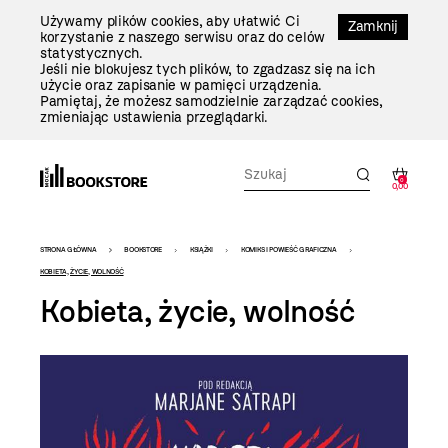
Przejdź
Używamy plików cookies, aby ułatwić Ci
Do
Zamknij
korzystanie z naszego serwisu oraz do celów
Treści
statystycznych.
Jeśli nie blokujesz tych plików, to zgadzasz się na ich
użycie oraz zapisanie w pamięci urządzenia.
Pamiętaj, że możesz samodzielnie zarządzać cookies,
zmieniając ustawienia przeglądarki.
0
0,00
Bookstore
STRONA GŁÓWNA
BOOKSTORE
KSIĄŻKI
KOMIKS I POWIEŚĆ GRAFICZNA
-
KOBIETA, ŻYCIE, WOLNOŚĆ
Kobieta, życie, wolność
szablon
szczegóły