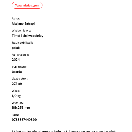
Towar niedostępny
Autor:
Marjane Satrapi
Wydawnictwo:
Timof i cisi wspolnicy
Język publikacji:
polski
Rok wydania:
2024
Typ okładki:
twarda
Liczba stron:
272 str
Waga:
1,10 kg
Wymiary:
181x253 mm
ISBN:
9788367440899