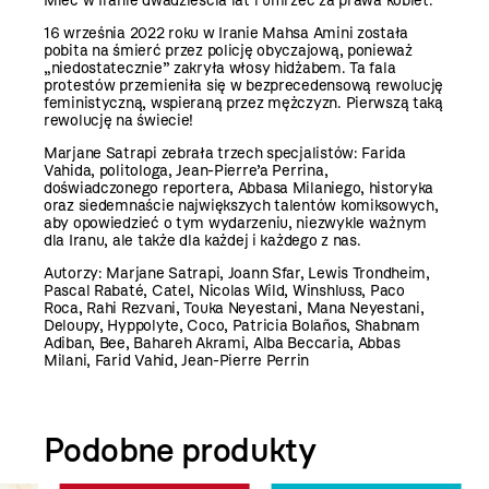
Mieć w Iranie dwadzieścia lat i umrzeć za prawa kobiet.
16 września 2022 roku w Iranie Mahsa Amini została
pobita na śmierć przez policję obyczajową, ponieważ
„niedostatecznie” zakryła włosy hidżabem. Ta fala
protestów przemieniła się w bezprecedensową rewolucję
feministyczną, wspieraną przez mężczyzn. Pierwszą taką
rewolucję na świecie!
Marjane Satrapi zebrała trzech specjalistów: Farida
Vahida, politologa, Jean-Pierre’a Perrina,
doświadczonego reportera, Abbasa Milaniego, historyka
oraz siedemnaście największych talentów komiksowych,
aby opowiedzieć o tym wydarzeniu, niezwykle ważnym
dla Iranu, ale także dla każdej i każdego z nas.
Autorzy: Marjane Satrapi, Joann Sfar, Lewis Trondheim,
Pascal Rabaté, Catel, Nicolas Wild, Winshluss, Paco
Roca, Rahi Rezvani, Touka Neyestani, Mana Neyestani,
Deloupy, Hyppolyte, Coco, Patricia Bolaños, Shabnam
Adiban, Bee, Bahareh Akrami, Alba Beccaria, Abbas
Milani, Farid Vahid, Jean-Pierre Perrin
Podobne produkty