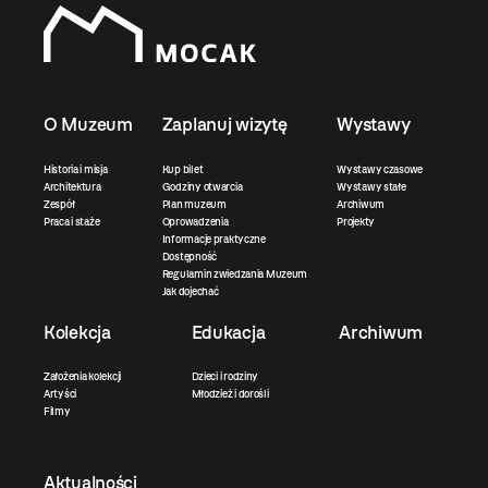
O Muzeum
Zaplanuj wizytę
Wystawy
Historia i misja
Kup bilet
Wystawy czasowe
Architektura
Godziny otwarcia
Wystawy stałe
Zespół
Plan muzeum
Archiwum
Praca i staże
Oprowadzenia
Projekty
Informacje praktyczne
Dostępność
Regulamin zwiedzania Muzeum
Jak dojechać
Kolekcja
Edukacja
Archiwum
Założenia kolekcji
Dzieci i rodziny
Artyści
Młodzież i dorośli
Filmy
Aktualności