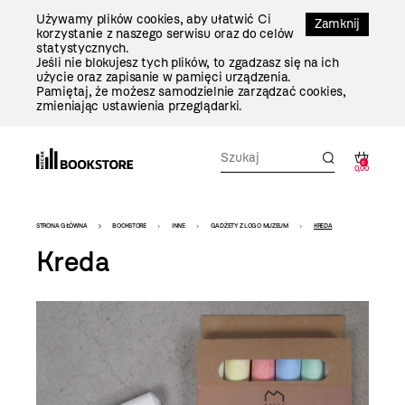
Przejdź
Używamy plików cookies, aby ułatwić Ci
Do
Zamknij
korzystanie z naszego serwisu oraz do celów
Treści
statystycznych.
Jeśli nie blokujesz tych plików, to zgadzasz się na ich
użycie oraz zapisanie w pamięci urządzenia.
Pamiętaj, że możesz samodzielnie zarządzać cookies,
zmieniając ustawienia przeglądarki.
0
0,00
Bookstore
STRONA GŁÓWNA
BOOKSTORE
INNE
GADŻETY Z LOGO MUZEUM
KREDA
-
Kreda
szablon
szczegóły