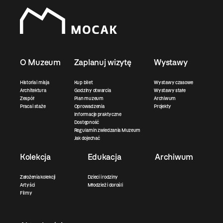
O Muzeum
Zaplanuj wizytę
Wystawy
Historia i misja
Kup bilet
Wystawy czasowe
Architektura
Godziny otwarcia
Wystawy stałe
Zespół
Plan muzeum
Archiwum
Praca i staże
Oprowadzenia
Projekty
Informacje praktyczne
Dostępność
Regulamin zwiedzania Muzeum
Jak dojechać
Kolekcja
Edukacja
Archiwum
Założenia kolekcji
Dzieci i rodziny
Artyści
Młodzież i dorośli
Filmy