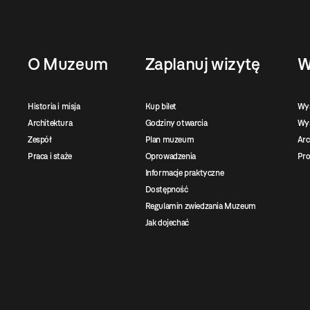
O Muzeum
Zaplanuj wizytę
W
Historia i misja
Kup bilet
Wy
Architektura
Godziny otwarcia
Wys
Zespół
Plan muzeum
Ar
Praca i staże
Oprowadzenia
Pro
Informacje praktyczne
Dostępność
Regulamin zwiedzania Muzeum
Jak dojechać