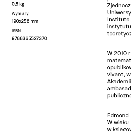
0,8 kg
Zjednocz
Uniwersy
Wymiary:
Institut
190x258 mm
instytut
ISBN:
teoretycz
9788365527370
W 2010 r
matematy
opubliko
vivant, 
Akademii
ambasado
publiczn
Edmond B
W wieku 1
w księgo