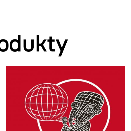
odukty