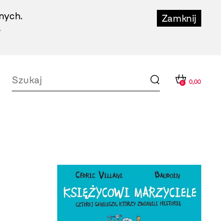
nych.
Zamknij
.
0,00
0