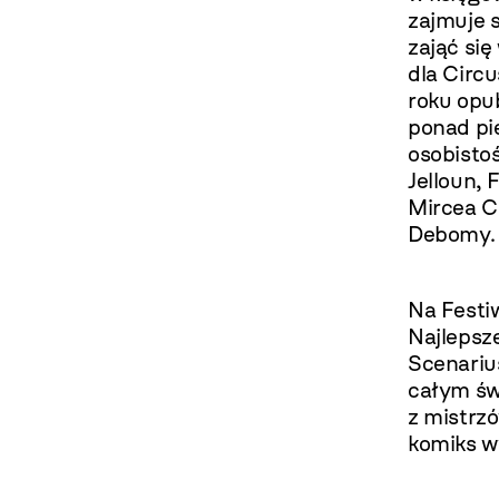
zajmuje s
zająć się
dla Circu
roku opub
ponad pię
osobistoś
Jelloun, 
Mircea C
Debomy.
Na Festi
Najlepsz
Scenarius
całym św
z mistrz
komiks w