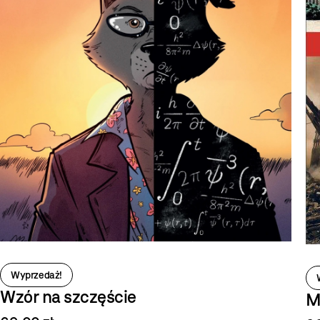
Wyprzedaż!
Wzór na szczęście
M