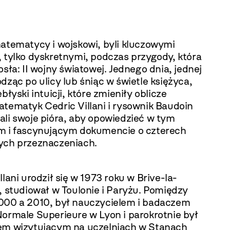
matematycy i wojskowi, byli kluczowymi
, tylko dyskretnymi, podczas przygody, która
osła: II wojny światowej. Jednego dnia, jednej
dząc po ulicy lub śniąc w świetle księżyca,
ebłyski intuicji, które zmieniły oblicze
atematyk Cedric Villani i rysownik Baudoin
ali swoje pióra, aby opowiedzieć w tym
m i fascynującym dokumencie o czterech
ych przeznaczeniach.
llani urodził się w 1973 roku w Brive-la-
, studiował w Toulonie i Paryżu. Pomiędzy
000 a 2010, był nauczycielem i badaczem
Normale Superieure w Lyon i parokrotnie był
em wizytującym na uczelniach w Stanach