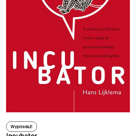
Wyprzedaż!
Incubator