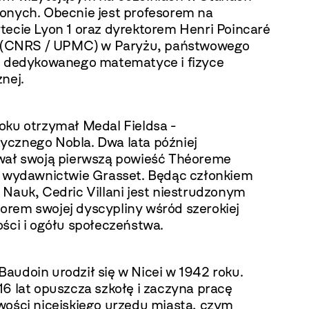
onych. Obecnie jest profesorem na
tecie Lyon 1 oraz dyrektorem Henri Poincaré
e (CNRS / UPMC) w Paryżu, państwowego
u dedykowanego matematyce i fizyce
nej.
oku otrzymał Medal Fieldsa -
cznego Nobla. Dwa lata później
wał swoją pierwszą powieść Théoreme
w wydawnictwie Grasset. Będąc członkiem
 Nauk, Cedric Villani jest niestrudzonym
rem swojej dyscypliny wśród szerokiej
ości i ogółu społeczeństwa.
audoin urodził się w Nicei w 1942 roku.
6 lat opuszcza szkołę i zaczyna pracę
wości nicejskiego urzędu miasta, czym