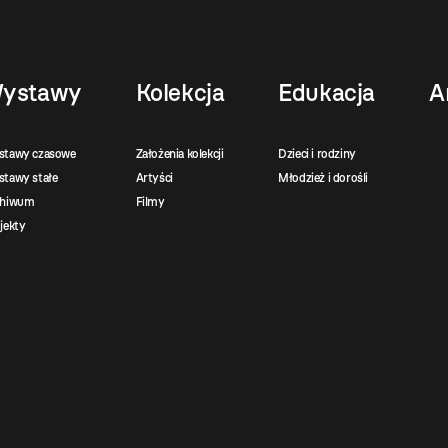
ystawy
Kolekcja
Edukacja
A
stawy czasowe
Założenia kolekcji
Dzieci i rodziny
tawy stałe
Artyści
Młodzież i dorośli
chiwum
Filmy
jekty