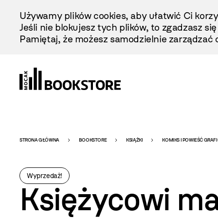
Przejdź
Używamy plików cookies, aby ułatwić Ci korzy
Do
Jeśli nie blokujesz tych plików, to zgadzasz si
Treści
Pamiętaj, że możesz samodzielnie zarządzać c
Bookstore
STRONA GŁÓWNA
BOOKSTORE
KSIĄŻKI
KOMIKS I POWIEŚĆ GRAF
-
Wyprzedaż!
Księżycowi ma