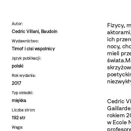
szablon
szczegóły
Autor:
Fizycy, 
Cedric Villani, Baudoin
aktorami
ich przer
Wydawnictwo:
nocy, cho
Timof i cisi wspolnicy
mieli prz
Język publikacji:
świata.M
polski
skrzyżow
poetycki
Rok wydania:
niezwykł
2017
Typ okładki:
miękka
Cedric Vi
Gaillarde
Liczba stron:
rokiem 2
192 str
w Ecole 
Waga:
profesor