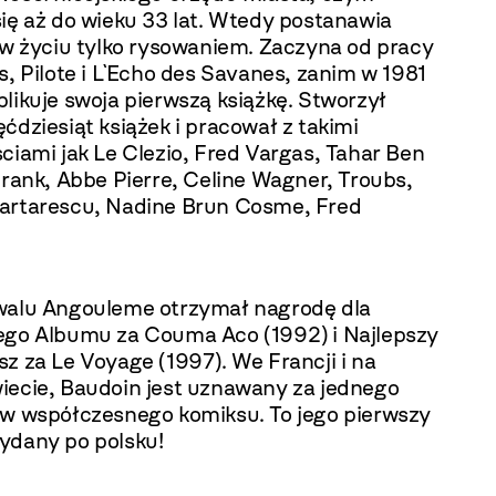
ię aż do wieku 33 lat. Wtedy postanawia
 w życiu tylko rysowaniem. Zaczyna od pracy
s, Pilote i L`Echo des Savanes, zanim w 1981
likuje swoja pierwszą książkę. Stworzył
ćdziesiąt książek i pracował z takimi
ciami jak Le Clezio, Fred Vargas, Tahar Ben
Frank, Abbe Pierre, Celine Wagner, Troubs,
artarescu, Nadine Brun Cosme, Fred
walu Angouleme otrzymał nagrodę dla
ego Albumu za Couma Aco (1992) i Najlepszy
z za Le Voyage (1997). We Francji i na
iecie, Baudoin jest uznawany za jednego
ów współczesnego komiksu. To jego pierwszy
ydany po polsku!