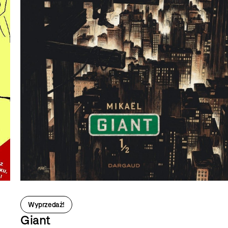
Wyprzedaż!
Giant