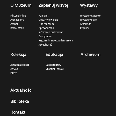
O Muzeum
Zaplanuj wizytę
Wystawy
Historia i misja
Kup bilet
Wystawy czasowe
Architektura
Godziny otwarcia
Wystawy stałe
Zespół
Plan muzeum
Archiwum
Praca i staże
Oprowadzenia
Projekty
Informacje praktyczne
Dostępność
Regulamin zwiedzania Muzeum
Jak dojechać
Kolekcja
Edukacja
Archiwum
Założenia kolekcji
Dzieci i rodziny
Artyści
Młodzież i dorośli
Filmy
Aktualności
Biblioteka
Kontakt