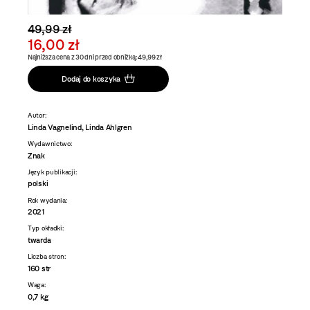
49,99 zł
16,00 zł
Najniższa cena z 30 dni przed obniżką: 49,99 zł
Dodaj do koszyka
Autor:
Linda Vagnelind, Linda Ahlgren
Wydawnictwo:
Znak
Język publikacji:
polski
Rok wydania:
2021
Typ okładki:
twarda
Liczba stron:
160 str
Waga:
0,7 kg