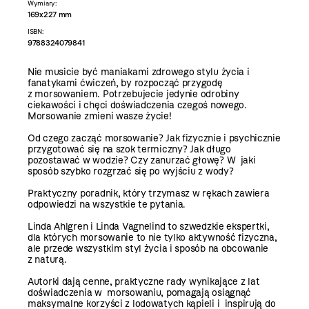
Wymiary:
169x227 mm
ISBN:
9788324079841
Nie musicie być maniakami zdrowego stylu życia i
fanatykami ćwiczeń, by rozpocząć przygodę
z morsowaniem. Potrzebujecie jedynie odrobiny
ciekawości i chęci doświadczenia czegoś nowego.
Morsowanie zmieni wasze życie!
Od czego zacząć morsowanie? Jak fizycznie i psychicznie
przygotować się na szok termiczny? Jak długo
pozostawać w wodzie? Czy zanurzać głowę? W jaki
sposób szybko rozgrzać się po wyjściu z wody?
Praktyczny poradnik, który trzymasz w rękach zawiera
odpowiedzi na wszystkie te pytania.
Linda Ahlgren i Linda Vagnelind to szwedzkie ekspertki,
dla których morsowanie to nie tylko aktywność fizyczna,
ale przede wszystkim styl życia i sposób na obcowanie
z naturą.
Autorki dają cenne, praktyczne rady wynikające z lat
doświadczenia w morsowaniu, pomagają osiągnąć
maksymalne korzyści z lodowatych kąpieli i inspirują do