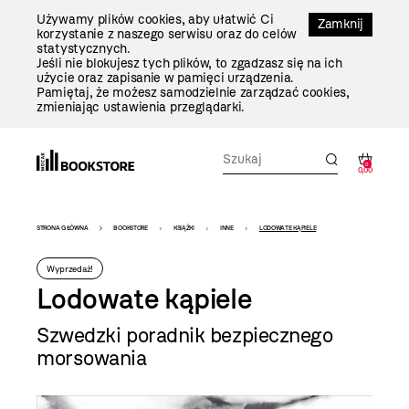
Przejdź
Używamy plików cookies, aby ułatwić Ci
Do
Zamknij
korzystanie z naszego serwisu oraz do celów
Treści
statystycznych.
Jeśli nie blokujesz tych plików, to zgadzasz się na ich
użycie oraz zapisanie w pamięci urządzenia.
Pamiętaj, że możesz samodzielnie zarządzać cookies,
zmieniając ustawienia przeglądarki.
0
0,00
Bookstore
STRONA GŁÓWNA
BOOKSTORE
KSIĄŻKI
INNE
LODOWATE KĄPIELE
-
Wyprzedaż!
szablon
Lodowate kąpiele
szczegóły
Szwedzki poradnik bezpiecznego
morsowania