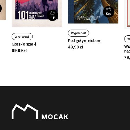
Kup
Kup
Wyprzedaż!
Wyprzedaż!
W
Pod gołym niebem
Górskie szlaki
Wsz
49,99 zł
69,99 zł
na
79,