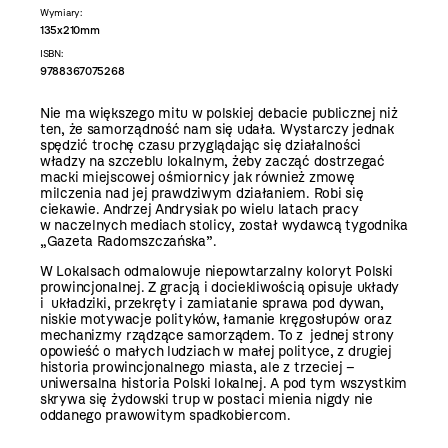
Wymiary:
135x210mm
ISBN:
9788367075268
Nie ma większego mitu w polskiej debacie publicznej niż
ten, że samorządność nam się udała. Wystarczy jednak
spędzić trochę czasu przyglądając się działalności
władzy na szczeblu lokalnym, żeby zacząć dostrzegać
macki miejscowej ośmiornicy jak również zmowę
milczenia nad jej prawdziwym działaniem. Robi się
ciekawie. Andrzej Andrysiak po wielu latach pracy
w naczelnych mediach stolicy, został wydawcą tygodnika
„Gazeta Radomszczańska”.
W Lokalsach odmalowuje niepowtarzalny koloryt Polski
prowincjonalnej. Z gracją i dociekliwością opisuje układy
i układziki, przekręty i zamiatanie sprawa pod dywan,
niskie motywacje polityków, łamanie kręgosłupów oraz
mechanizmy rządzące samorządem. To z jednej strony
opowieść o małych ludziach w małej polityce, z drugiej
historia prowincjonalnego miasta, ale z trzeciej –
uniwersalna historia Polski lokalnej. A pod tym wszystkim
skrywa się żydowski trup w postaci mienia nigdy nie
oddanego prawowitym spadkobiercom.