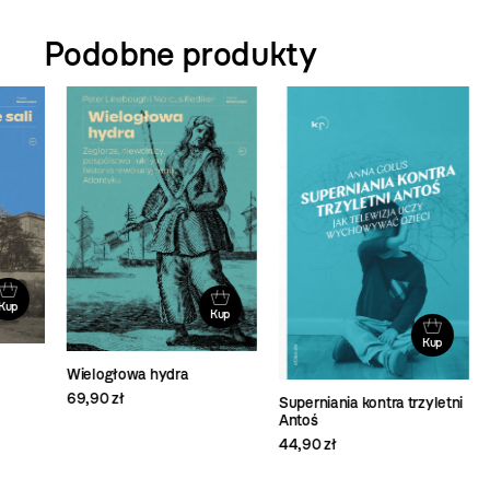
Podobne produkty
Kup
Kup
Wielogłowa hydra
69,90 zł
Superniania kontra trzyletni
Cy
Antoś
39,
44,90 zł