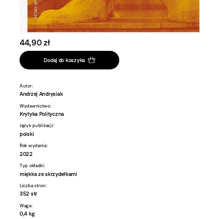
44,90 zł
Dodaj do koszyka
Autor:
Andrzej Andrysiak
Wydawnictwo:
Krytyka Polityczna
Język publikacji:
polski
Rok wydania:
2022
Typ okładki:
miękka ze skrzydełkami
Liczba stron:
352 str
Waga:
0,4 kg