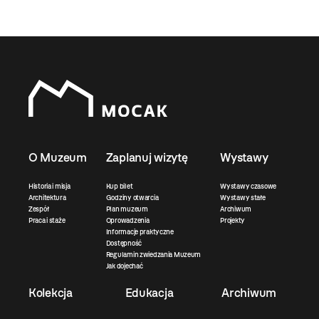
O Muzeum
Zaplanuj wizytę
Wystawy
Historia i misja
Kup bilet
Wystawy czasowe
Architektura
Godziny otwarcia
Wystawy stałe
Zespół
Plan muzeum
Archiwum
Praca i staże
Oprowadzenia
Projekty
Informacje praktyczne
Dostępność
Regulamin zwiedzania Muzeum
Jak dojechać
Kolekcja
Edukacja
Archiwum