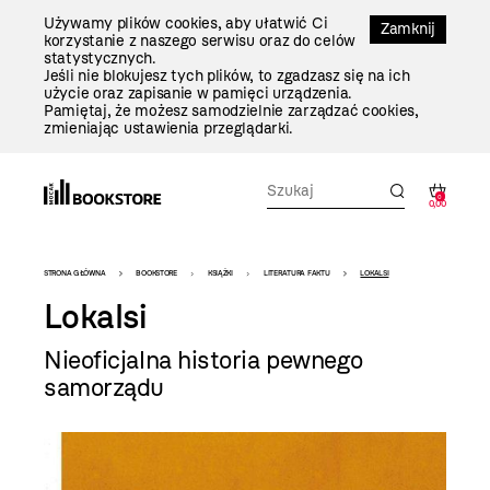
Przejdź
Używamy plików cookies, aby ułatwić Ci
Do
Zamknij
korzystanie z naszego serwisu oraz do celów
Treści
statystycznych.
Jeśli nie blokujesz tych plików, to zgadzasz się na ich
użycie oraz zapisanie w pamięci urządzenia.
Pamiętaj, że możesz samodzielnie zarządzać cookies,
zmieniając ustawienia przeglądarki.
0
0,00
Bookstore
STRONA GŁÓWNA
BOOKSTORE
KSIĄŻKI
LITERATURA FAKTU
LOKALSI
-
Lokalsi
szablon
Nieoficjalna historia pewnego
szczegóły
samorządu