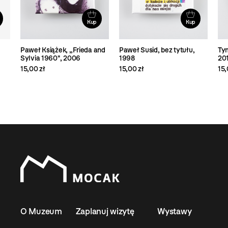
Kup
Kup
Paweł Książek, „Frieda and
Paweł Susid, bez tytułu,
Tym
Sylvia 1960", 2006
1998
20
15,00 zł
15,00 zł
15,
O Muzeum
Zaplanuj wizytę
Wystawy