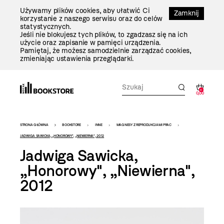
Przejdź
Używamy plików cookies, aby ułatwić Ci
Do
Zamknij
korzystanie z naszego serwisu oraz do celów
Treści
statystycznych.
Jeśli nie blokujesz tych plików, to zgadzasz się na ich
użycie oraz zapisanie w pamięci urządzenia.
Pamiętaj, że możesz samodzielnie zarządzać cookies,
zmieniając ustawienia przeglądarki.
0
0,00
Bookstore
STRONA GŁÓWNA
BOOKSTORE
INNE
MAGNESY Z REPRODUKCJAMI PRAC
-
JADWIGA SAWICKA, „HONOROWY", „NIEWIERNA", 2012
Jadwiga Sawicka,
szablon
„Honorowy", „Niewierna",
szczegóły
2012