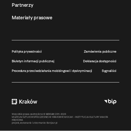
Partnerzy
Materiały prasowe
Polityka prywatności
Zamówienia publiczne
Biuletyn informacji publicznej
Deklaracja dostępności
Procedura przeciwdziałania mobbingowi i dyskryminacji
Sygnaliści
Wszystkie prawa zastrzeżone ©
MOCAK
2011-2026
MUZEUM SZTUKI WSPÓŁCZESNEJ W KRAKOWIE MOCAK – INSTYTUCJA KULTURY MIASTA
KRAKOWA
projekt, wykonanie i utrzymanie:
Bonjour.pl