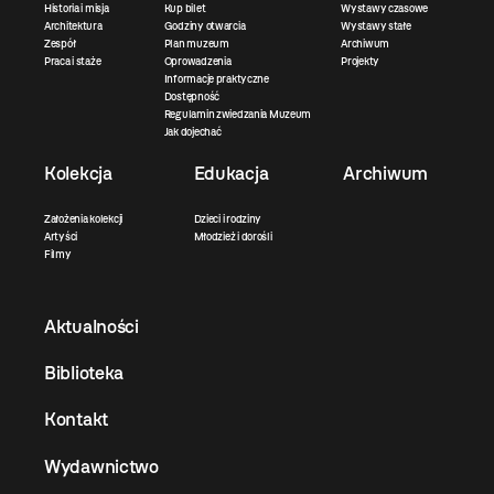
Historia i misja
Kup bilet
Wystawy czasowe
Architektura
Godziny otwarcia
Wystawy stałe
Zespół
Plan muzeum
Archiwum
Praca i staże
Oprowadzenia
Projekty
Informacje praktyczne
Dostępność
Regulamin zwiedzania Muzeum
Jak dojechać
Kolekcja
Edukacja
Archiwum
Założenia kolekcji
Dzieci i rodziny
Artyści
Młodzież i dorośli
Filmy
Aktualności
Biblioteka
Kontakt
Wydawnictwo