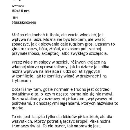
Wymiary:
150x215 mm
ISBN:
9788382100440
Można nie kochać futbolu, ale warto wiedzieć, jak
wpływa na ludzi. Można nie być kibicem, ale warto
zobaczyć, jak kibicowanie daje ludziom głos. Czasem to
głos rozpaczy, bólu, złości, a czasem politycznej
przynależności, akceptacji albo zwykłego szczęścia.
Przez wiele miesięcy w sześciu różnych krajach na
własnej skórze sprawdzaliśmy, jak to działa: jak piłka
nożna wpływa na miejsca i ludzi od lat żyjących
w konflikcie, jak te konflikty widać w drużynach i na
trybunach.
Dotarliśmy tam, gdzie normalnie trudno jest dotrzeć,
pytaliśmy o to, o czym często normalnie się nie mówi.
Rozmawialiśmy z czołowymi piłkarzami, wpływowymi
politykami, z chodzącymi legendami, których nazwiska to
marka.
To nie jest książka tylko dla kibiców piłkarskich, ale dla
wszystkich, którzy potrafią łączyć kropki. Piłka nożna
tłumaczy świat. To nie banał, tak naprawdę jest.