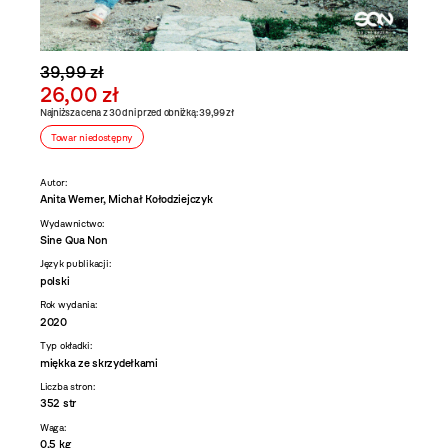
39,99 zł
26,00 zł
Najniższa cena z 30 dni przed obniżką: 39,99 zł
Towar niedostępny
Autor:
Anita Werner, Michał Kołodziejczyk
Wydawnictwo:
Sine Qua Non
Język publikacji:
polski
Rok wydania:
2020
Typ okładki:
miękka ze skrzydełkami
Liczba stron:
352 str
Waga:
0,5 kg