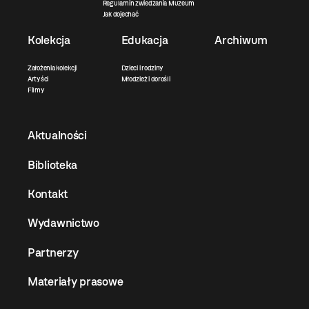
Regulamin zwiedzania Muzeum
Jak dojechać
Kolekcja
Edukacja
Archiwum
Założenia kolekcji
Dzieci i rodziny
Artyści
Młodzież i dorośli
Filmy
Aktualności
Biblioteka
Kontakt
Wydawnictwo
Partnerzy
Materiały prasowe