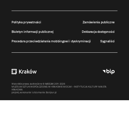
Polityka prywatności
Zamówienia publiczne
Biuletyn informacji publicznej
Deklaracja dostępności
Procedura przeciwdziałania mobbingowi i dyskryminacji
Sygnaliści
Wszystkie prawa zastrzeżone ©
MOCAK
2011-2026
MUZEUM SZTUKI WSPÓŁCZESNEJ W KRAKOWIE MOCAK – INSTYTUCJA KULTURY MIASTA
KRAKOWA
projekt, wykonanie i utrzymanie:
Bonjour.pl