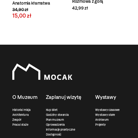
Rozmowa z górą
Anatomia kłamstwa
42,99 zł
34,90 zł
15,00 zł
O Muzeum
Zaplanuj wizytę
Wystawy
Historia i misja
Kup bilet
Wystawy czasowe
Architektura
Godziny otwarcia
Wystawy stałe
Zespół
Plan muzeum
Archiwum
Praca i staże
Oprowadzenia
Projekty
Informacje praktyczne
Dostępność