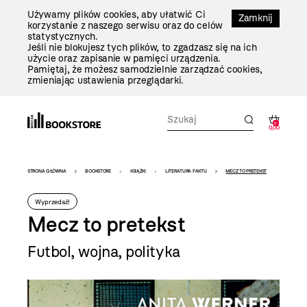
Przejdź
Używamy plików cookies, aby ułatwić Ci
Do
Zamknij
korzystanie z naszego serwisu oraz do celów
Treści
statystycznych.
Jeśli nie blokujesz tych plików, to zgadzasz się na ich
użycie oraz zapisanie w pamięci urządzenia.
Pamiętaj, że możesz samodzielnie zarządzać cookies,
zmieniając ustawienia przeglądarki.
0
0,00
Bookstore
STRONA GŁÓWNA
BOOKSTORE
KSIĄŻKI
LITERATURA FAKTU
MECZ TO PRETEKST
-
Wyprzedaż!
szablon
Mecz to pretekst
szczegóły
Futbol, wojna, polityka