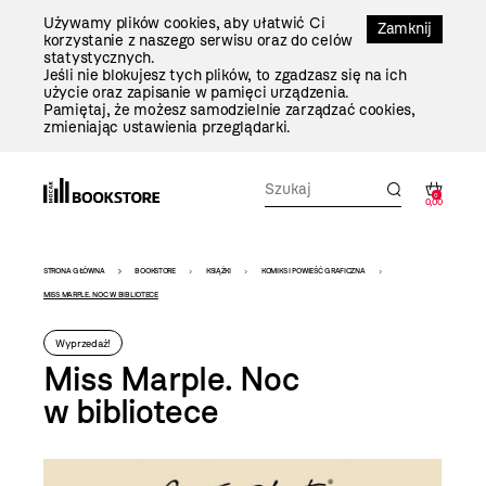
Przejdź
Używamy plików cookies, aby ułatwić Ci
Do
Zamknij
korzystanie z naszego serwisu oraz do celów
Treści
statystycznych.
Jeśli nie blokujesz tych plików, to zgadzasz się na ich
użycie oraz zapisanie w pamięci urządzenia.
Pamiętaj, że możesz samodzielnie zarządzać cookies,
zmieniając ustawienia przeglądarki.
0
0,00
Bookstore
STRONA GŁÓWNA
BOOKSTORE
KSIĄŻKI
KOMIKS I POWIEŚĆ GRAFICZNA
-
MISS MARPLE. NOC W BIBLIOTECE
szablon
Wyprzedaż!
szczegóły
Miss Marple. Noc
w bibliotece