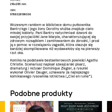
216x285 mm
ISBN:
9788328198036
Wczesnym rankiem w bibliotece domu pułkownika
Bantryʼego i jego żony Dorothy służba znajduje ciało
młodej kobiety. Pani Bantry natychmiast dzwoni do
swojej przyjaciółki Jane Marple, charakteryzującej się
zdrowym rozsądkiem i zamiłowaniem do zbrodni, i prosi
ją o pomoc w rozwiązaniu zagadki, która okazuje się
bardziej skomplikowana niż wydawałoby się na pierwszy
rzut oka.
Komiks na podstawie bestsellerowych powieści Agathy
Christie. Scenariusz napisał szwajcarski pisarz,
dramaturg i reżyser Dominique Ziegler, a rysunki
wykonał Olivier Dauger, uznawany za najlepszego
komiksowego rysownika lotnictwa („Ciel en ruine”).
Podobne produkty