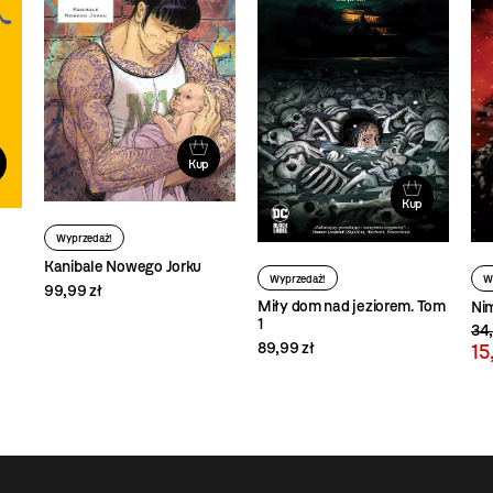
Kup
Kup
Wyprzedaż!
Kanibale Nowego Jorku
Wyprzedaż!
W
99,99 zł
Miły dom nad jeziorem. Tom
Nim
1
34,
89,99 zł
15