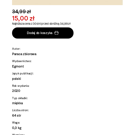
34,99 zł
15,00 zł
Najniższa cena z 30 dni przed obniżką: 34,99 zł
Dodaj do koszyka
Autor:
Paraca zbiorowa
Wydawnictwo:
Egmont
Język publikacji:
polski
Rok wydania:
2020
Typ okładki:
miękka
Liczba stron:
64 str
Waga:
0,3 kg
Wymiary: