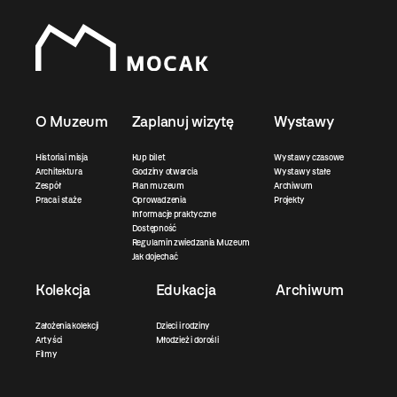
O Muzeum
Zaplanuj wizytę
Wystawy
Historia i misja
Kup bilet
Wystawy czasowe
Architektura
Godziny otwarcia
Wystawy stałe
Zespół
Plan muzeum
Archiwum
Praca i staże
Oprowadzenia
Projekty
Informacje praktyczne
Dostępność
Regulamin zwiedzania Muzeum
Jak dojechać
Kolekcja
Edukacja
Archiwum
Założenia kolekcji
Dzieci i rodziny
Artyści
Młodzież i dorośli
Filmy