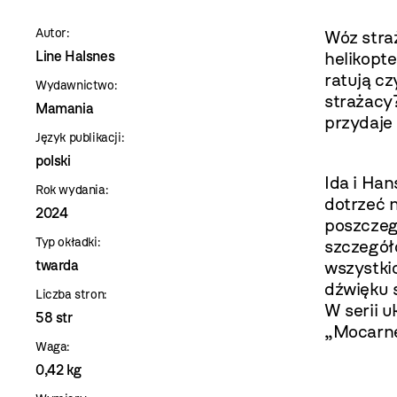
szablon
Autor:
Wóz straż
szczegóły
Line Halsnes
helikopte
ratują cz
Wydawnictwo:
strażacy
Mamania
przydaje
Język publikacji:
polski
Ida i Han
Rok wydania:
dotrzeć n
2024
poszczeg
Typ okładki:
szczegół
twarda
wszystki
dźwięku 
Liczba stron:
W serii 
58 str
„Mocarn
Waga:
0,42 kg