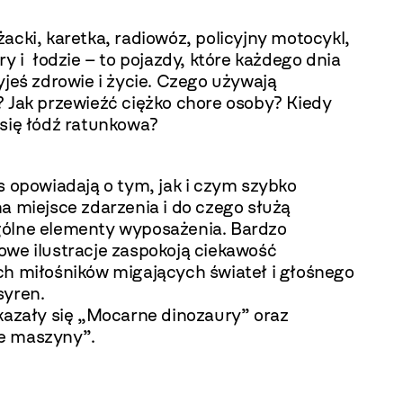
acki, karetka, radiowóz, policyjny motocykl,
ry i łodzie – to pojazdy, które każdego dnia
yjeś zdrowie i życie. Czego używają
? Jak przewieźć ciężko chore osoby? Kiedy
 się łódź ratunkowa?
s opowiadają o tym, jak i czym szybko
a miejsce zdarzenia i do czego służą
ólne elementy wyposażenia. Bardzo
owe ilustracje zaspokoją ciekawość
ch miłośników migających świateł i głośnego
syren.
ukazały się „Mocarne dinozaury” oraz
e maszyny”.