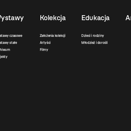
ystawy
Kolekcja
Edukacja
A
stawy czasowe
Założenia kolekcji
Dzieci i rodziny
tawy stałe
Artyści
Młodzież i dorośli
chiwum
Filmy
jekty