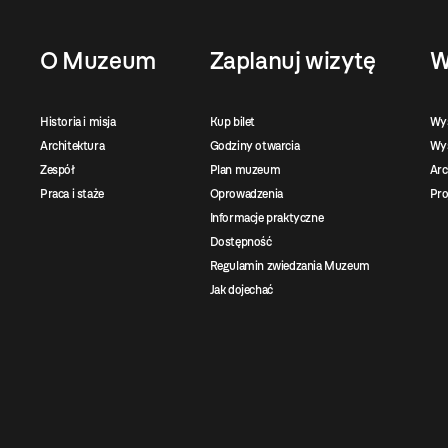
O Muzeum
Zaplanuj wizytę
W
Historia i misja
Kup bilet
Wy
Architektura
Godziny otwarcia
Wys
Zespół
Plan muzeum
Ar
Praca i staże
Oprowadzenia
Pro
Informacje praktyczne
Dostępność
Regulamin zwiedzania Muzeum
Jak dojechać