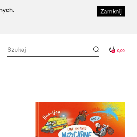
nych.
Zamknij
.
0,00
0