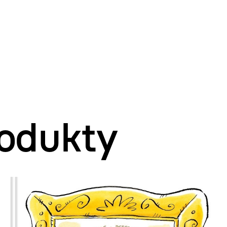
odukty