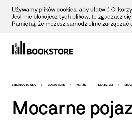
Przejdź
Używamy plików cookies, aby ułatwić Ci korzy
Do
Jeśli nie blokujesz tych plików, to zgadzasz si
Treści
Pamiętaj, że możesz samodzielnie zarządzać c
Bookstore
STRONA GŁÓWNA
BOOKSTORE
KSIĄŻKI
DLA DZIECI
MOCA
Mocarne poja
-