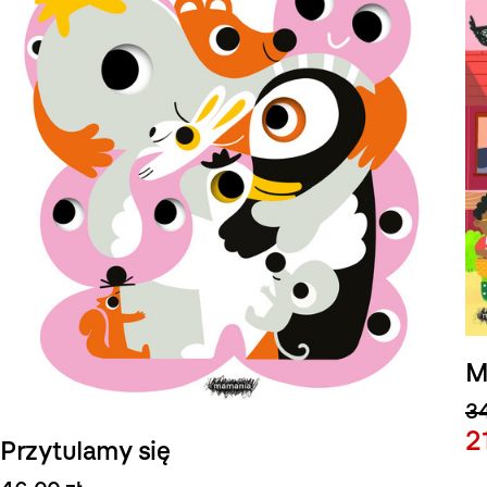
M
34
2
Przytulamy się