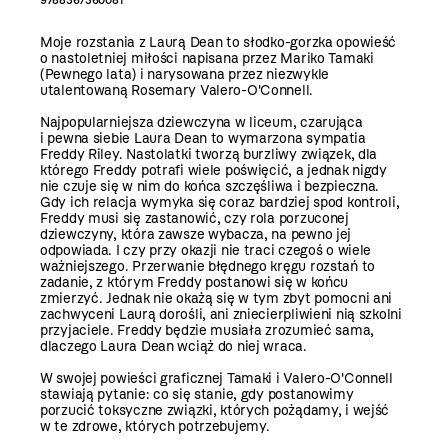
Moje rozstania z Laurą Dean to słodko-gorzka opowieść
o nastoletniej miłości napisana przez Mariko Tamaki
(Pewnego lata) i narysowana przez niezwykle
utalentowaną Rosemary Valero-O'Connell.
Najpopularniejsza dziewczyna w liceum, czarująca
i pewna siebie Laura Dean to wymarzona sympatia
Freddy Riley. Nastolatki tworzą burzliwy związek, dla
którego Freddy potrafi wiele poświęcić, a jednak nigdy
nie czuje się w nim do końca szczęśliwa i bezpieczna.
Gdy ich relacja wymyka się coraz bardziej spod kontroli,
Freddy musi się zastanowić, czy rola porzuconej
dziewczyny, która zawsze wybacza, na pewno jej
odpowiada. I czy przy okazji nie traci czegoś o wiele
ważniejszego. Przerwanie błędnego kręgu rozstań to
zadanie, z którym Freddy postanowi się w końcu
zmierzyć. Jednak nie okażą się w tym zbyt pomocni ani
zachwyceni Laurą dorośli, ani zniecierpliwieni nią szkolni
przyjaciele. Freddy będzie musiała zrozumieć sama,
dlaczego Laura Dean wciąż do niej wraca.
W swojej powieści graficznej Tamaki i Valero-O'Connell
stawiają pytanie: co się stanie, gdy postanowimy
porzucić toksyczne związki, których pożądamy, i wejść
w te zdrowe, których potrzebujemy.