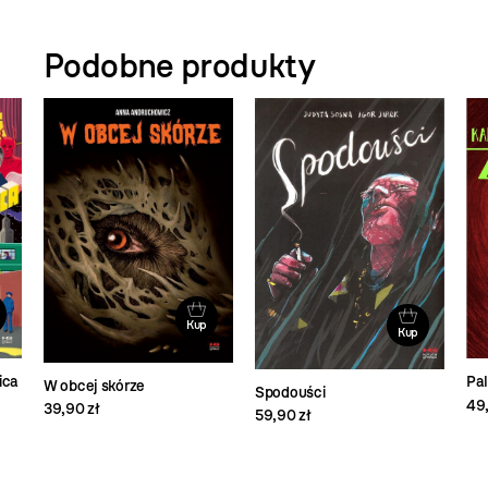
Podobne produkty
Kup
Kup
ica
Pal
W obcej skórze
Spodouści
49,
39,90 zł
59,90 zł