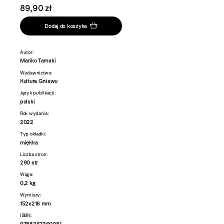
89,90 zł
Dodaj do koszyka
Autor:
Mariko Tamaki
Wydawnictwo:
Kultura Gniewu
Język publikacji:
polski
Rok wydania:
2022
Typ okładki:
miękka
Liczba stron:
290 str
Waga:
0,2 kg
Wymiary:
152x216 mm
ISBN:
9788367360081