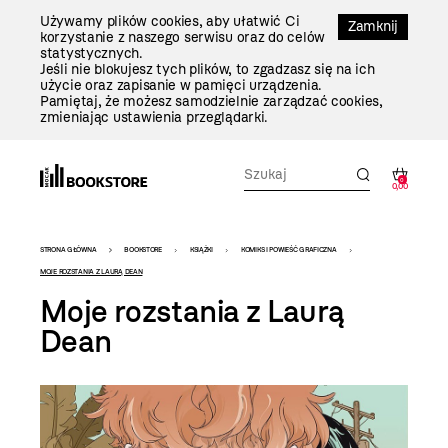
Przejdź
Używamy plików cookies, aby ułatwić Ci
Do
Zamknij
korzystanie z naszego serwisu oraz do celów
Treści
statystycznych.
Jeśli nie blokujesz tych plików, to zgadzasz się na ich
użycie oraz zapisanie w pamięci urządzenia.
Pamiętaj, że możesz samodzielnie zarządzać cookies,
zmieniając ustawienia przeglądarki.
0
0,00
Bookstore
STRONA GŁÓWNA
BOOKSTORE
KSIĄŻKI
KOMIKS I POWIEŚĆ GRAFICZNA
-
MOJE ROZSTANIA Z LAURĄ DEAN
Moje rozstania z Laurą
szablon
Dean
szczegóły