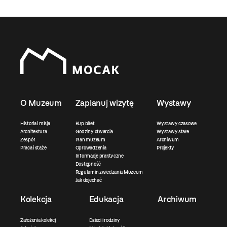
O Muzeum
Zaplanuj wizytę
Wystawy
Historia i misja
Kup bilet
Wystawy czasowe
Architektura
Godziny otwarcia
Wystawy stałe
Zespół
Plan muzeum
Archiwum
Praca i staże
Oprowadzenia
Projekty
Informacje praktyczne
Dostępność
Regulamin zwiedzania Muzeum
Jak dojechać
Kolekcja
Edukacja
Archiwum
Założenia kolekcji
Dzieci i rodziny