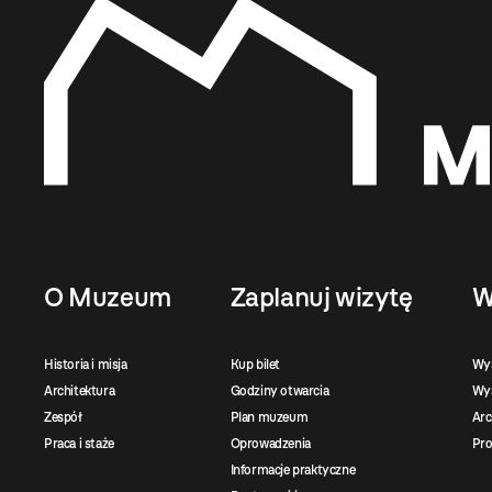
O Muzeum
Zaplanuj wizytę
W
Historia i misja
Kup bilet
Wy
Architektura
Godziny otwarcia
Wys
Zespół
Plan muzeum
Ar
Praca i staże
Oprowadzenia
Pro
Informacje praktyczne