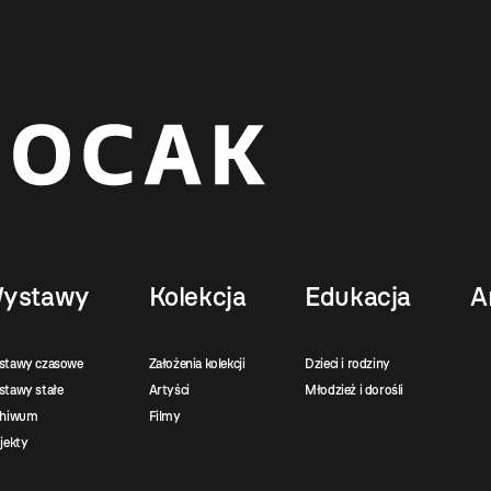
ystawy
Kolekcja
Edukacja
A
stawy czasowe
Założenia kolekcji
Dzieci i rodziny
tawy stałe
Artyści
Młodzież i dorośli
chiwum
Filmy
jekty