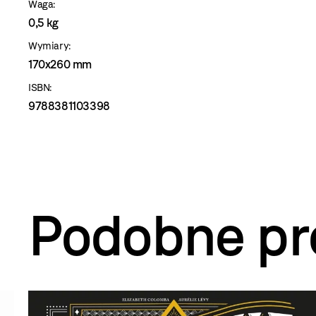
Waga:
0,5 kg
Wymiary:
170x260 mm
ISBN:
9788381103398
Podobne pr