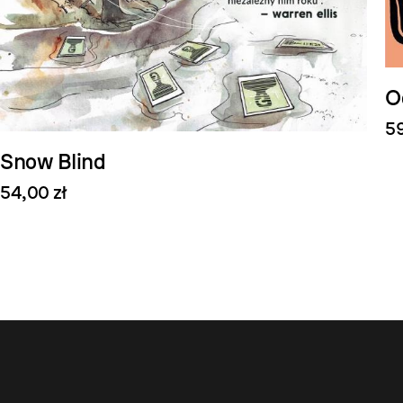
O
59
Snow Blind
54,00 zł