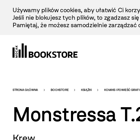
Przejdź
Używamy plików cookies, aby ułatwić Ci korzy
Do
Jeśli nie blokujesz tych plików, to zgadzasz si
Treści
Pamiętaj, że możesz samodzielnie zarządzać c
Bookstore
STRONA GŁÓWNA
BOOKSTORE
KSIĄŻKI
KOMIKS I POWIEŚĆ GRAF
Monstressa T.
-
Krew