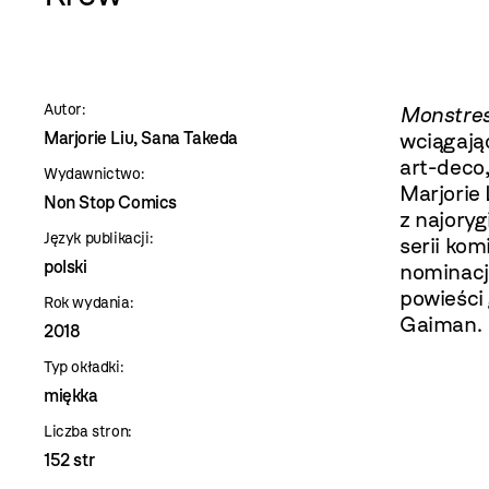
szablon
szczegóły
Autor:
Monstre
Marjorie Liu, Sana Takeda
wciągają
art-deco
Wydawnictwo:
Marjorie
Non Stop Comics
z najory
Język publikacji:
serii kom
polski
nominacj
powieści
Rok wydania:
Gaiman.
2018
Typ okładki:
miękka
Liczba stron:
152 str