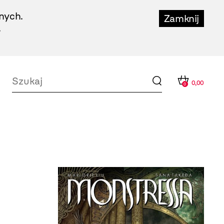
nych.
Zamknij
.
0,00
0