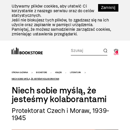
Przejdź
Używamy plików cookies, aby ułatwić Ci
Do
Zamknij
korzystanie z naszego serwisu oraz do celów
Treści
statystycznych.
Jeśli nie blokujesz tych plików, to zgadzasz się na ich
użycie oraz zapisanie w pamięci urządzenia.
Pamiętaj, że możesz samodzielnie zarządzać cookies,
zmieniając ustawienia przeglądarki.
0
0,00
Bookstore
STRONA GŁÓWNA
BOOKSTORE
KSIĄŻKI
LITERATURA
-
NIECH SOBIE MYŚLĄ, ŻE JESTEŚMY KOLABORANTAMI
Niech sobie myślą, że
szablon
jesteśmy kolaborantami
szczegóły
Protektorat Czech i Moraw, 1939-
1945