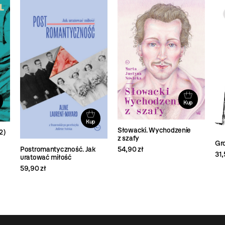
Kup
Kup
Słowacki. Wychodzenie
2)
z szafy
Gr
54,90 zł
Postromantyczność. Jak
31,
uratować miłość
59,90 zł