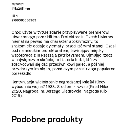
Wymiary:
145x205 mm
ISBN:
9788366586963
Choć użyte w tytule zdanie przypisywane premierowi
utworzonego przez Hitlera Protektoratu Czech i Moraw
niemal na pewno ma charakter apokryficzny, to
znakomicie oddaje dylematy, przed którymi stanęli Czesi
pod niemieckim protektoratem, lawirujący między
współpracą z III Rzeszą a patriotyzmem. Ujmując rzecz
w największym skrócie, to historia ludzi, którzy
zdecydowali się dać przeciwnikowi palec, a później
przydarzyło im się to, przed czym przestrzega popularne
porzekadło.
Kontynuacja wielokrotnie nagradzanej książki Kiedy
wybuchnie wojna? 1938. Studium kryzysu (Finał Nike
2020, Nagroda im. Jerzego Giedroycia, Nagroda Klio
2019).
Podobne produkty