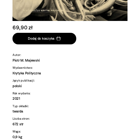
69,90 zł
Dodaj do koszyka
Autor:
Piotr M. Majewski
Wydawnictwo:
Krytyka Polityczna
Język publikacji:
polski
Rok wydania:
2021
Typ okładki:
twarda
Liczba stron:
672 str
Waga:
0,9 kg