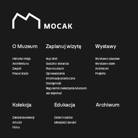
O Muzeum
Zaplanuj wizytę
Wystawy
Historia i misja
Kup bilet
Wystawy czasowe
Architektura
Godziny otwarcia
Wystawy stałe
Zespół
Plan muzeum
Archiwum
Praca i staże
Oprowadzenia
Projekty
Informacje praktyczne
Dostępność
Regulamin zwiedzania Muzeum
Jak dojechać
Kolekcja
Edukacja
Archiwum
Założenia kolekcji
Dzieci i rodziny
Artyści
Młodzież i dorośli
Filmy