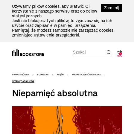
Przejdź
Używamy plików cookies, aby ułatwić Ci
Do
Zamknij
korzystanie z naszego serwisu oraz do celów
Treści
statystycznych.
Jeśli nie blokujesz tych plików, to zgadzasz się na ich
użycie oraz zapisanie w pamięci urządzenia.
Pamiętaj, że możesz samodzielnie zarządzać cookies,
zmieniając ustawienia przeglądarki.
0
0,00
Bookstore
STRONA GŁÓWNA
BOOKSTORE
KSIĄŻKI
KOMIKS I POWIEŚĆ GRAFICZNA
-
NIEPAMIĘĆ ABSOLUTNA
Niepamięć absolutna
szablon
szczegóły