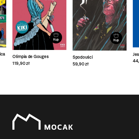
Kup
Kup
ica
Je
Olimpia de Gouges
Spodouści
44,
119,90 zł
59,90 zł