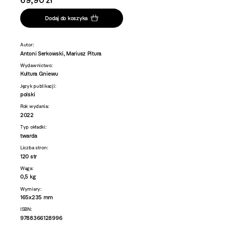
69,90 zł
Dodaj do koszyka
Autor:
Antoni Serkowski, Mariusz Pitura
Wydawnictwo:
Kultura Gniewu
Język publikacji:
polski
Rok wydania:
2022
Typ okładki:
twarda
Liczba stron:
120 str
Waga:
0,5 kg
Wymiary:
165x235 mm
ISBN:
9788366128996