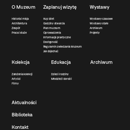
O Muzeum
Zaplanuj wizytę
Wystawy
Historia i misja
Kup bilet
Wystawy czasowe
Architektura
Godziny otwarcia
Wystawy stałe
Zespół
Plan muzeum
Archiwum
Praca i staże
Oprowadzenia
Projekty
Informacje praktyczne
Dostępność
Regulamin zwiedzania Muzeum
Jak dojechać
Kolekcja
Edukacja
Archiwum
Założenia kolekcji
Dzieci i rodziny
Artyści
Młodzież i dorośli
Filmy
Aktualności
Biblioteka
Kontakt