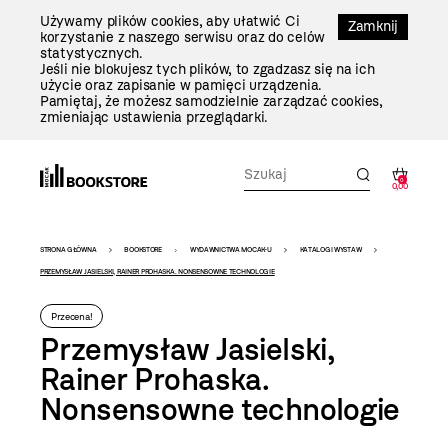
Przejdź
Używamy plików cookies, aby ułatwić Ci
Do
Zamknij
korzystanie z naszego serwisu oraz do celów
Treści
statystycznych.
Jeśli nie blokujesz tych plików, to zgadzasz się na ich
użycie oraz zapisanie w pamięci urządzenia.
Pamiętaj, że możesz samodzielnie zarządzać cookies,
zmieniając ustawienia przeglądarki.
0
0,00
Bookstore
STRONA GŁÓWNA
BOOKSTORE
WYDAWNICTWA MOCAK-U
KATALOGI WYSTAW
-
PRZEMYSŁAW JASIELSKI, RAINER PROHASKA. NONSENSOWNE TECHNOLOGIE
szablon
Przecena!
szczegóły
Przemysław Jasielski,
Rainer Prohaska.
Nonsensowne technologie