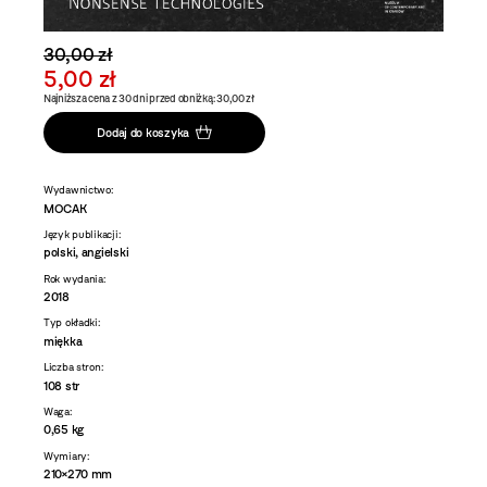
30,00 zł
5,00 zł
Najniższa cena z 30 dni przed obniżką: 30,00 zł
Dodaj do koszyka
Wydawnictwo:
MOCAK
Język publikacji:
polski, angielski
Rok wydania:
2018
Typ okładki:
miękka
Liczba stron:
108 str
Waga:
0,65 kg
Wymiary:
210×270 mm