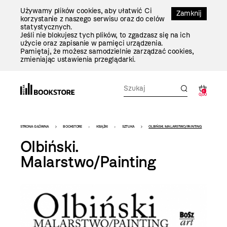
Przejdź
Używamy plików cookies, aby ułatwić Ci
Do
Zamknij
korzystanie z naszego serwisu oraz do celów
Treści
statystycznych.
Jeśli nie blokujesz tych plików, to zgadzasz się na ich
użycie oraz zapisanie w pamięci urządzenia.
Pamiętaj, że możesz samodzielnie zarządzać cookies,
zmieniając ustawienia przeglądarki.
0
0,00
Bookstore
STRONA GŁÓWNA
BOOKSTORE
KSIĄŻKI
SZTUKA
OLBIŃSKI. MALARSTWO/PAINTING
-
Olbiński.
szablon
Malarstwo/Painting
szczegóły