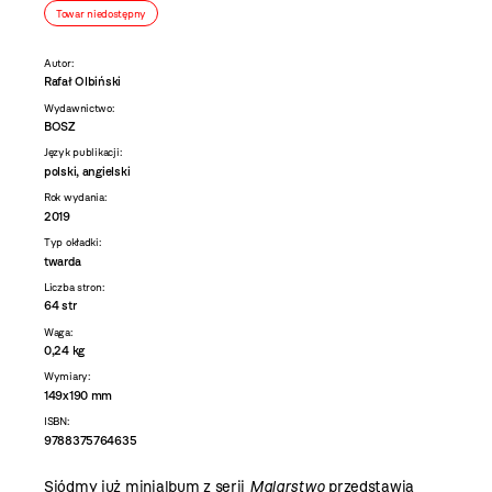
Towar niedostępny
Autor:
Rafał Olbiński
Wydawnictwo:
BOSZ
Język publikacji:
polski, angielski
Rok wydania:
2019
Typ okładki:
twarda
Liczba stron:
64 str
Waga:
0,24 kg
Wymiary:
149x190 mm
ISBN:
9788375764635
Siódmy już minialbum z serii
Malarstwo
przedstawia