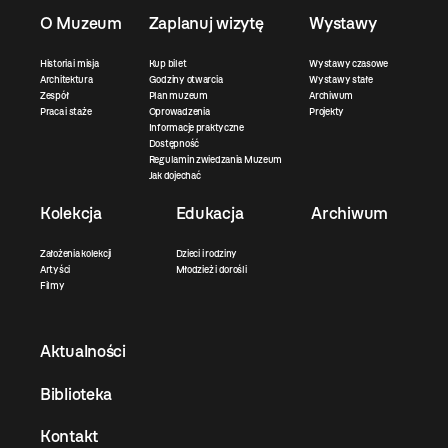
O Muzeum
Zaplanuj wizytę
Wystawy
Historia i misja
Kup bilet
Wystawy czasowe
Architektura
Godziny otwarcia
Wystawy stałe
Zespół
Plan muzeum
Archiwum
Praca i staże
Oprowadzenia
Projekty
Informacje praktyczne
Dostępność
Regulamin zwiedzania Muzeum
Jak dojechać
Kolekcja
Edukacja
Archiwum
Założenia kolekcji
Dzieci i rodziny
Artyści
Młodzież i dorośli
Filmy
Aktualności
Biblioteka
Kontakt