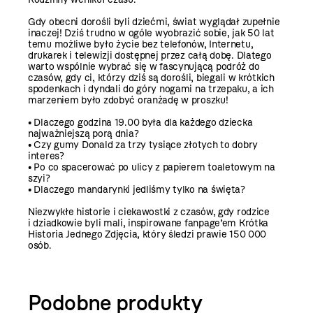
Gdy obecni dorośli byli dziećmi, świat wyglądał zupełnie
inaczej! Dziś trudno w ogóle wyobrazić sobie, jak 50 lat
temu możliwe było życie bez telefonów, Internetu,
drukarek i telewizji dostępnej przez całą dobę. Dlatego
warto wspólnie wybrać się w fascynującą podróż do
czasów, gdy ci, którzy dziś są dorośli, biegali w krótkich
spodenkach i dyndali do góry nogami na trzepaku, a ich
marzeniem było zdobyć oranżadę w proszku!
• Dlaczego godzina 19.00 była dla każdego dziecka
najważniejszą porą dnia?
• Czy gumy Donald za trzy tysiące złotych to dobry
interes?
• Po co spacerować po ulicy z papierem toaletowym na
szyi?
• Dlaczego mandarynki jedliśmy tylko na święta?
Niezwykłe historie i ciekawostki z czasów, gdy rodzice
i dziadkowie byli mali, inspirowane fanpage’em Krótka
Historia Jednego Zdjęcia, który śledzi prawie 150 000
osób.
Podobne produkty