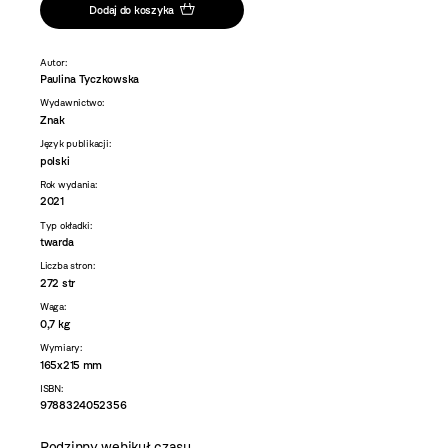
Dodaj do koszyka
Autor:
Paulina Tyczkowska
Wydawnictwo:
Znak
Język publikacji:
polski
Rok wydania:
2021
Typ okładki:
twarda
Liczba stron:
272 str
Waga:
0,7 kg
Wymiary:
165x215 mm
ISBN:
9788324052356
Rodzinny wehikuł czasu.