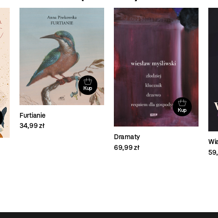
Kup
Kup
Furtianie
34,99 zł
Dramaty
Wia
69,99 zł
59,