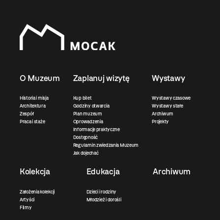
O Muzeum
Zaplanuj wizytę
Wystawy
Historia i misja
Kup bilet
Wystawy czasowe
Architektura
Godziny otwarcia
Wystawy stałe
Zespół
Plan muzeum
Archiwum
Praca i staże
Oprowadzenia
Projekty
Informacje praktyczne
Dostępność
Regulamin zwiedzania Muzeum
Jak dojechać
Kolekcja
Edukacja
Archiwum
Założenia kolekcji
Dzieci i rodziny
Artyści
Młodzież i dorośli
Filmy