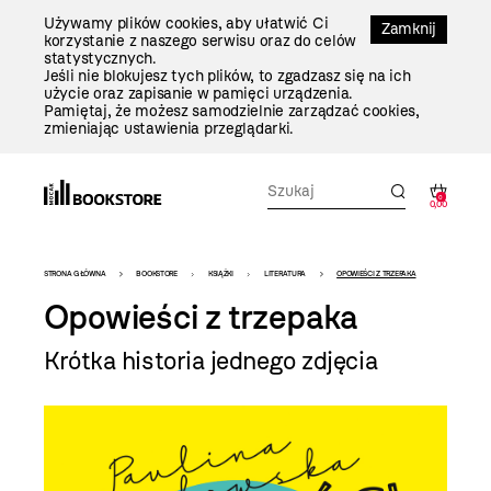
Przejdź
Używamy plików cookies, aby ułatwić Ci
Do
Zamknij
korzystanie z naszego serwisu oraz do celów
Treści
statystycznych.
Jeśli nie blokujesz tych plików, to zgadzasz się na ich
użycie oraz zapisanie w pamięci urządzenia.
Pamiętaj, że możesz samodzielnie zarządzać cookies,
zmieniając ustawienia przeglądarki.
0
0,00
Bookstore
STRONA GŁÓWNA
BOOKSTORE
KSIĄŻKI
LITERATURA
OPOWIEŚCI Z TRZEPAKA
-
Opowieści z trzepaka
szablon
Krótka historia jednego zdjęcia
szczegóły