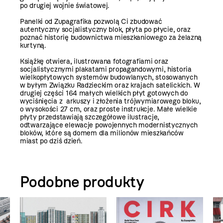
po drugiej wojnie światowej.
Panelki od Zupagrafika pozwolą Ci zbudować
autentyczny socjalistyczny blok, płyta po płycie, oraz
poznać historię budownictwa mieszkaniowego za żelazną
kurtyną.
Książkę otwiera, ilustrowana fotografiami oraz
socjalistycznymi plakatami propagandowymi, historia
wielkopłytowych systemów budowlanych, stosowanych
w byłym Związku Radzieckim oraz krajach satelickich. W
drugiej części 164 małych wielkich płyt gotowych do
wyciśnięcia z arkuszy i złożenia trójwymiarowego bloku,
o wysokości 27 cm, oraz proste instrukcje. Małe wielkie
płyty przedstawiają szczegółowe ilustracje,
odtwarzające elewacje powojennych modernistycznych
bloków, które są domem dla milionów mieszkańców
miast po dziś dzień.
Podobne produkty