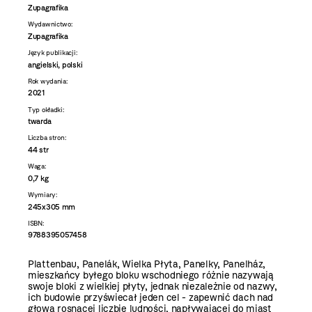
Zupagrafika
Wydawnictwo:
Zupagrafika
Język publikacji:
angielski, polski
Rok wydania:
2021
Typ okładki:
twarda
Liczba stron:
44 str
Waga:
0,7 kg
Wymiary:
245x305 mm
ISBN:
9788395057458
Plattenbau, Panelák, Wielka Płyta, Panelky, Panelház,
mieszkańcy byłego bloku wschodniego różnie nazywają
swoje bloki z wielkiej płyty, jednak niezależnie od nazwy,
ich budowie przyświecał jeden cel - zapewnić dach nad
głową rosnącej liczbie ludności, napływającej do miast