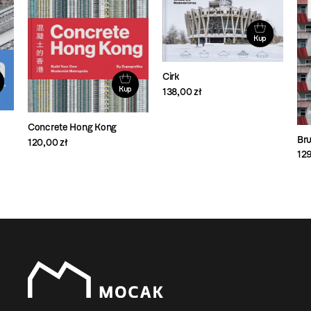
Kup
Cirk
Kup
138,00 zł
Concrete Hong Kong
Bru
120,00 zł
129