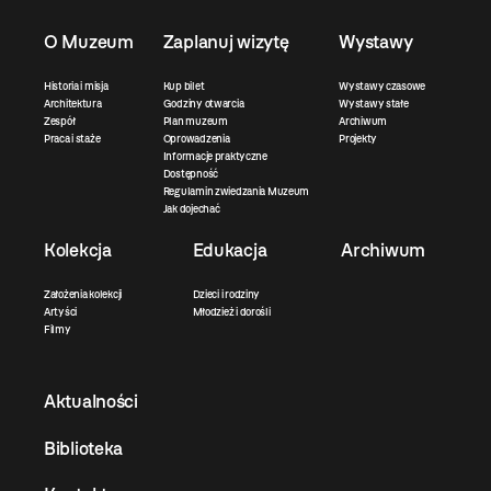
O Muzeum
Zaplanuj wizytę
Wystawy
Historia i misja
Kup bilet
Wystawy czasowe
Architektura
Godziny otwarcia
Wystawy stałe
Zespół
Plan muzeum
Archiwum
Praca i staże
Oprowadzenia
Projekty
Informacje praktyczne
Dostępność
Regulamin zwiedzania Muzeum
Jak dojechać
Kolekcja
Edukacja
Archiwum
Założenia kolekcji
Dzieci i rodziny
Artyści
Młodzież i dorośli
Filmy
Aktualności
Biblioteka