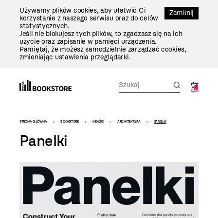
Przejdź
Używamy plików cookies, aby ułatwić Ci
Do
Zamknij
korzystanie z naszego serwisu oraz do celów
Treści
statystycznych.
Jeśli nie blokujesz tych plików, to zgadzasz się na ich
użycie oraz zapisanie w pamięci urządzenia.
Pamiętaj, że możesz samodzielnie zarządzać cookies,
zmieniając ustawienia przeglądarki.
0
0,00
Bookstore
STRONA GŁÓWNA
BOOKSTORE
KSIĄŻKI
ARCHITEKTURA
PANELKI
-
Panelki
szablon
szczegóły