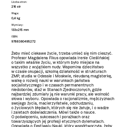
Liczba stron:
216 str
Waga:
0,4 kg
Wymiary:
133x215 mm
ISBN:
9788380495272
Żeby mieć ciekawe życie, trzeba umieć się nim cieszyć.
Profesor Magdalena Fikus opowiada Irenie Cieślińskiej
o takim właśnie życiu, w którym było miejsce na
wszystko z wyjątkiem nudy. Wspomina dzieciństwo
w czasie okupacji, szkolną działalność w strukturach
ZMP, studia w Odessie i Moskwie, nieudaną magisterkę,
walkę o rozwój nauki w warunkach państwa
socjalistycznego i w czasach permanentnych
niedoborów, staż w Stanach Zjednoczonych, gdzie
najbardziej zdumiały ją nie warunki pracy, ale wolność
słowa i wyboru. Opowiada o racjonalizmie, mężczyznach
swojego życia, macierzyństwie, odchudzaniu,
o życiowych błędach, których się nie żałuje, i o wadze
i zaletach doświadczenia. Mówi także o nauce.
O poświęceniu, sukcesach i porażkach oraz
towarzyszących jej profesji etycznych dylematach.
Opowiada o Festiwalu Nauki, który współtworzyła, żeby