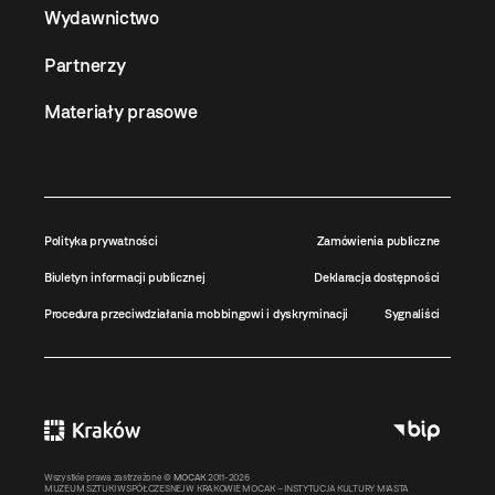
Wydawnictwo
Partnerzy
Materiały prasowe
Polityka prywatności
Zamówienia publiczne
Biuletyn informacji publicznej
Deklaracja dostępności
Procedura przeciwdziałania mobbingowi i dyskryminacji
Sygnaliści
Wszystkie prawa zastrzeżone ©
MOCAK
2011-2026
MUZEUM SZTUKI WSPÓŁCZESNEJ W KRAKOWIE MOCAK – INSTYTUCJA KULTURY MIASTA