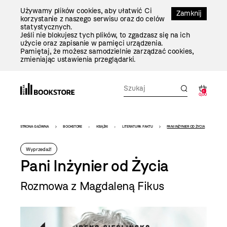
Przejdź
Używamy plików cookies, aby ułatwić Ci
Do
Zamknij
korzystanie z naszego serwisu oraz do celów
Treści
statystycznych.
Jeśli nie blokujesz tych plików, to zgadzasz się na ich
użycie oraz zapisanie w pamięci urządzenia.
Pamiętaj, że możesz samodzielnie zarządzać cookies,
zmieniając ustawienia przeglądarki.
0
0,00
Bookstore
STRONA GŁÓWNA
BOOKSTORE
KSIĄŻKI
LITERATURA FAKTU
PANI INŻYNIER OD ŻYCIA
-
Wyprzedaż!
szablon
Pani Inżynier od Życia
szczegóły
Rozmowa z Magdaleną Fikus