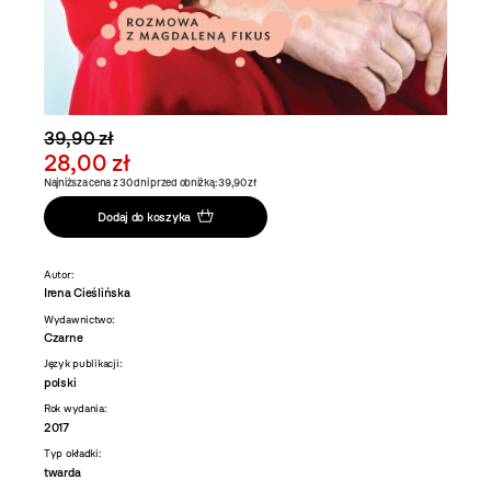
39,90 zł
28,00 zł
Najniższa cena z 30 dni przed obniżką: 39,90 zł
Dodaj do koszyka
Autor:
Irena Cieślińska
Wydawnictwo:
Czarne
Język publikacji:
polski
Rok wydania:
2017
Typ okładki:
twarda