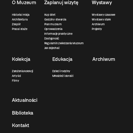
O Muzeum
Zaplanuj wizytę
Wystawy
Historia i misja
Kup bilet
Wystawy czasowe
Architektura
Godziny otwarcia
Wystawy stałe
Zespół
Plan muzeum
Archiwum
Praca i staże
Oprowadzenia
Projekty
Informacje praktyczne
Dostępność
Regulamin zwiedzania Muzeum
Jak dojechać
Kolekcja
Edukacja
Archiwum
Założenia kolekcji
Dzieci i rodziny
Artyści
Młodzież i dorośli
Filmy
Aktualności
Biblioteka
Kontakt