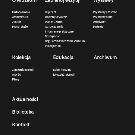
Historia i misja
Kup bilet
Wystawy czasowe
Architektura
Godziny otwarcia
Wystawy stałe
Zespół
Plan muzeum
Archiwum
Praca i staże
Oprowadzenia
Projekty
Informacje praktyczne
Dostępność
Regulamin zwiedzania Muzeum
Jak dojechać
Kolekcja
Edukacja
Archiwum
Założenia kolekcji
Dzieci i rodziny
Artyści
Młodzież i dorośli
Filmy
Aktualności
Biblioteka
Kontakt