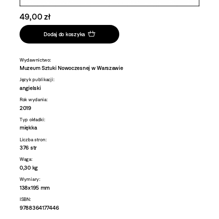
49,00 zł
Dodaj do koszyka
Wydawnictwo:
Muzeum Sztuki Nowoczesnej w Warszawie
Język publikacji:
angielski
Rok wydania:
2019
Typ okładki:
miękka
Liczba stron:
376 str
Waga:
0,30 kg
Wymiary:
138x195 mm
ISBN:
9788364177446