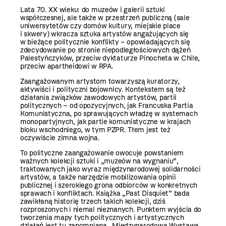
Lata 70. XX wieku: do muzeów i galerii sztuki
współczesnej, ale także w przestrzeń publiczną (sale
uniwersytetów czy domów kultury, miejskie place
i skwery) wkracza sztuka artystów angażujących się
w bieżące politycznie konflikty – opowiadających się
zdecydowanie po stronie niepodległościowych dążeń
Palestyńczyków, przeciw dyktaturze Pinocheta w Chile,
przeciw apartheidowi w RPA.
Zaangażowanym artystom towarzyszą kuratorzy,
aktywiści i polityczni bojownicy. Kontekstem są też
działania związków zawodowych artystów, partii
politycznych – od opozycyjnych, jak Francuska Partia
Komunistyczna, po sprawujących władzę w systemach
monopartyjnych, jak partie komunistyczne w krajach
bloku wschodniego, w tym PZPR. Tłem jest też
oczywiście zimna wojna.
To polityczne zaangażowanie owocuje powstaniem
ważnych kolekcji sztuki i „muzeów na wygnaniu”,
traktowanych jako wyraz międzynarodowej solidarności
artystów, a także narzędzie mobilizowania opinii
publicznej i szerokiego grona odbiorców w konkretnych
sprawach i konfliktach. Książka „Past Disquiet” bada
zawikłaną historię trzech takich kolekcji, dziś
rozproszonych i niemal nieznanych. Punktem wyjścia do
tworzenia mapy tych politycznych i artystycznych
działań jest tu zapomniana „Międzynarodowa Wystawa