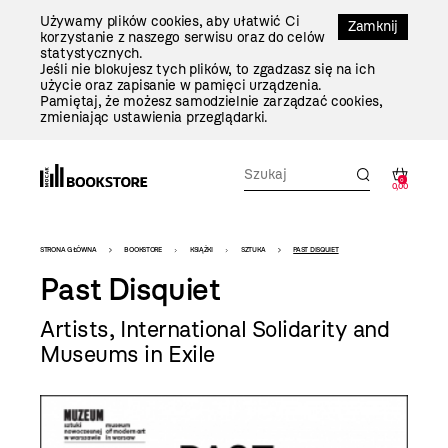
Przejdź
Używamy plików cookies, aby ułatwić Ci
Do
Zamknij
korzystanie z naszego serwisu oraz do celów
Treści
statystycznych.
Jeśli nie blokujesz tych plików, to zgadzasz się na ich
użycie oraz zapisanie w pamięci urządzenia.
Pamiętaj, że możesz samodzielnie zarządzać cookies,
zmieniając ustawienia przeglądarki.
0
0,00
Bookstore
STRONA GŁÓWNA
BOOKSTORE
KSIĄŻKI
SZTUKA
PAST DISQUIET
-
Past Disquiet
szablon
Artists, International Solidarity and
szczegóły
Museums in Exile