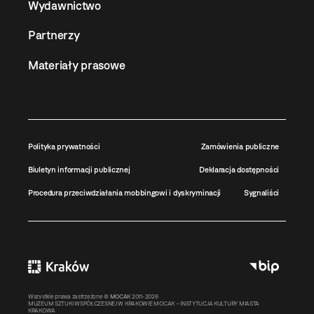
Wydawnictwo
Partnerzy
Materiały prasowe
Polityka prywatności
Zamówienia publiczne
Biuletyn informacji publicznej
Deklaracja dostępności
Procedura przeciwdziałania mobbingowi i dyskryminacji
Sygnaliści
Wszystkie prawa zastrzeżone ©
MOCAK
2011-2026
MUZEUM SZTUKI WSPÓŁCZESNEJ W KRAKOWIE MOCAK – INSTYTUCJA KULTURY MIASTA
KRAKOWA