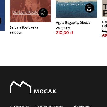
Kup
Kup
Pie
Agata Bogacka. Obrazy
Pai
Barbara Kozłowska
250,00 zł
97,
210,00 zł
56,00 zł
68
O Muzeum
Zaplanuj wizytę
Wystawy