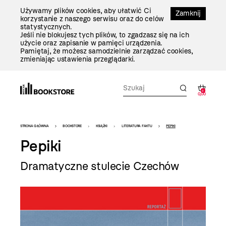
Przejdź
Używamy plików cookies, aby ułatwić Ci
Do
Zamknij
korzystanie z naszego serwisu oraz do celów
Treści
statystycznych.
Jeśli nie blokujesz tych plików, to zgadzasz się na ich
użycie oraz zapisanie w pamięci urządzenia.
Pamiętaj, że możesz samodzielnie zarządzać cookies,
zmieniając ustawienia przeglądarki.
0
0,00
Bookstore
STRONA GŁÓWNA
BOOKSTORE
KSIĄŻKI
LITERATURA FAKTU
PEPIKI
-
Pepiki
szablon
Dramatyczne stulecie Czechów
szczegóły