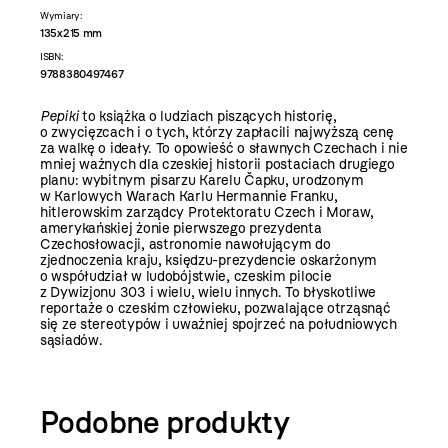
Wymiary:
135x215 mm
ISBN:
9788380497467
Pepiki
to książka o ludziach piszących historię,
o zwycięzcach i o tych, którzy zapłacili najwyższą cenę
za walkę o ideały. To opowieść o sławnych Czechach i nie
mniej ważnych dla czeskiej historii postaciach drugiego
planu: wybitnym pisarzu Karelu Čapku, urodzonym
w Karlowych Warach Karlu Hermannie Franku,
hitlerowskim zarządcy Protektoratu Czech i Moraw,
amerykańskiej żonie pierwszego prezydenta
Czechosłowacji, astronomie nawołującym do
zjednoczenia kraju, księdzu-prezydencie oskarżonym
o współudział w ludobójstwie, czeskim pilocie
z Dywizjonu 303 i wielu, wielu innych. To błyskotliwe
reportaże o czeskim człowieku, pozwalające otrząsnąć
się ze stereotypów i uważniej spojrzeć na południowych
sąsiadów.
Podobne produkty