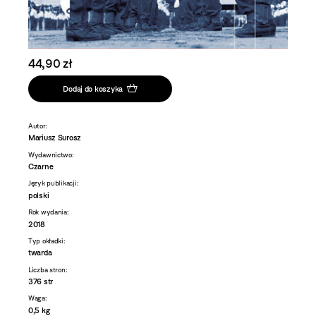
44,90 zł
Dodaj do koszyka
Autor:
Mariusz Surosz
Wydawnictwo:
Czarne
Język publikacji:
polski
Rok wydania:
2018
Typ okładki:
twarda
Liczba stron:
376 str
Waga:
0,5 kg