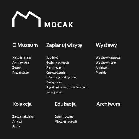
O Muzeum
Zaplanuj wizytę
Wystawy
Historia i misja
Kup bilet
Wystawy czasowe
Architektura
Godziny otwarcia
Wystawy stałe
Zespół
Plan muzeum
Archiwum
Praca i staże
Oprowadzenia
Projekty
Informacje praktyczne
Dostępność
Regulamin zwiedzania Muzeum
Jak dojechać
Kolekcja
Edukacja
Archiwum
Założenia kolekcji
Dzieci i rodziny
Artyści
Młodzież i dorośli
Filmy