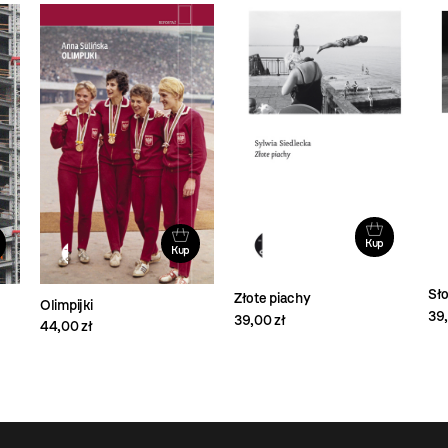
Kup
Kup
Sło
Złote piachy
Olimpijki
39,
39,00 zł
44,00 zł