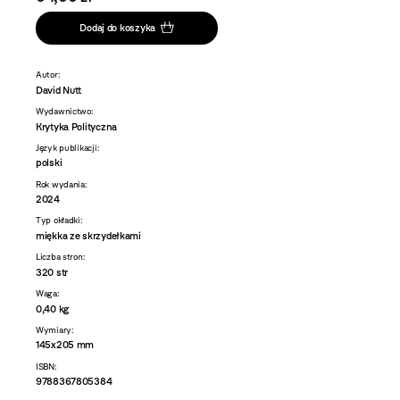
Dodaj do koszyka
Autor:
David Nutt
Wydawnictwo:
Krytyka Polityczna
Język publikacji:
polski
Rok wydania:
2024
Typ okładki:
miękka ze skrzydełkami
Liczba stron:
320 str
Waga:
0,40 kg
Wymiary:
145x205 mm
ISBN:
9788367805384