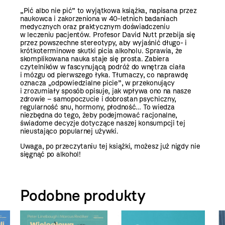
„Pić albo nie pić” to wyjątkowa książka, napisana przez
naukowca i zakorzeniona w 40-letnich badaniach
medycznych oraz praktycznym doświadczeniu
w leczeniu pacjentów. Profesor David Nutt przebija się
przez powszechne stereotypy, aby wyjaśnić długo- i
krótkoterminowe skutki picia alkoholu. Sprawia, że
skomplikowana nauka staje się prosta. Zabiera
czytelników w fascynującą podróż do wnętrza ciała
i mózgu od pierwszego łyka. Tłumaczy, co naprawdę
oznacza „odpowiedzialne picie”, w przekonujący
i zrozumiały sposób opisuje, jak wpływa ono na nasze
zdrowie – samopoczucie i dobrostan psychiczny,
regularność snu, hormony, płodność… To wiedza
niezbędna do tego, żeby podejmować racjonalne,
świadome decyzje dotyczące naszej konsumpcji tej
nieustająco popularnej używki.
Uwaga, po przeczytaniu tej książki, możesz już nigdy nie
sięgnąć po alkohol!
Podobne produkty