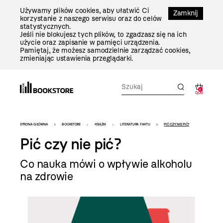
Przejdź
Używamy plików cookies, aby ułatwić Ci
Do
Zamknij
korzystanie z naszego serwisu oraz do celów
Treści
statystycznych.
Jeśli nie blokujesz tych plików, to zgadzasz się na ich
użycie oraz zapisanie w pamięci urządzenia.
Pamiętaj, że możesz samodzielnie zarządzać cookies,
zmieniając ustawienia przeglądarki.
0
0,00
Bookstore
STRONA GŁÓWNA
BOOKSTORE
KSIĄŻKI
LITERATURA FAKTU
PIĆ CZY NIE PIĆ?
-
Pić czy nie pić?
szablon
Co nauka mówi o wpływie alkoholu
szczegóły
na zdrowie