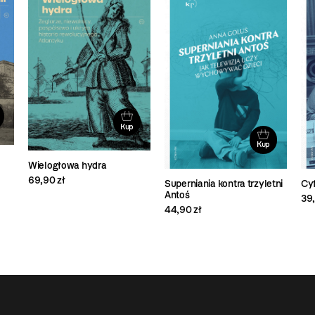
Kup
Kup
Wielogłowa hydra
69,90 zł
Superniania kontra trzyletni
Cy
Antoś
39,
44,90 zł