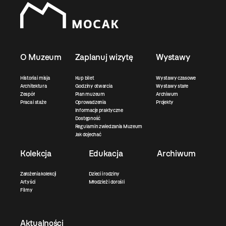
O Muzeum
Zaplanuj wizytę
Wystawy
Historia i misja
Kup bilet
Wystawy czasowe
Architektura
Godziny otwarcia
Wystawy stałe
Zespół
Plan muzeum
Archiwum
Praca i staże
Oprowadzenia
Projekty
Informacje praktyczne
Dostępność
Regulamin zwiedzania Muzeum
Jak dojechać
Kolekcja
Edukacja
Archiwum
Założenia kolekcji
Dzieci i rodziny
Artyści
Młodzież i dorośli
Filmy
Aktualności