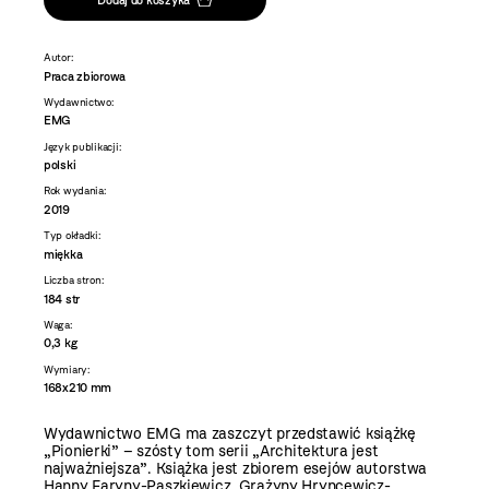
Autor:
Praca zbiorowa
Wydawnictwo:
EMG
Język publikacji:
polski
Rok wydania:
2019
Typ okładki:
miękka
Liczba stron:
184 str
Waga:
0,3 kg
Wymiary:
168x210 mm
Wydawnictwo EMG ma zaszczyt przedstawić książkę
„Pionierki” – szósty tom serii „Architektura jest
najważniejsza”. Książka jest zbiorem esejów autorstwa
Hanny Faryny-Paszkiewicz, Grażyny Hryncewicz-