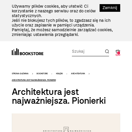
Przejdź
Używamy plików cookies, aby ułatwić Ci
Do
Zamknij
korzystanie z naszego serwisu oraz do celów
Treści
statystycznych.
Jeśli nie blokujesz tych plików, to zgadzasz się na ich
użycie oraz zapisanie w pamięci urządzenia.
Pamiętaj, że możesz samodzielnie zarządzać cookies,
zmieniając ustawienia przeglądarki.
0
0,00
Bookstore
STRONA GŁÓWNA
BOOKSTORE
KSIĄŻKI
ARCHITEKTURA
-
ARCHITEKTURA JEST NAJWAŻNIEJSZA. PIONIERKI
Architektura jest
szablon
najważniejsza. Pionierki
szczegóły