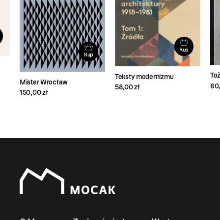
Kup
Kup
To
Teksty modernizmu
Mister Wrocław
60,
58,00 zł
150,00 zł