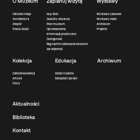
O Muzeum
Zaplanuj wizytę
Wystawy
Historia i misja
Kup bilet
Wystawy czasowe
Architektura
Godziny otwarcia
Wystawy stałe
Zespół
Plan muzeum
Archiwum
Praca i staże
Oprowadzenia
Projekty
Informacje praktyczne
Dostępność
Regulamin zwiedzania Muzeum
Jak dojechać
Kolekcja
Edukacja
Archiwum
Założenia kolekcji
Dzieci i rodziny
Artyści
Młodzież i dorośli
Filmy
Aktualności
Biblioteka
Kontakt