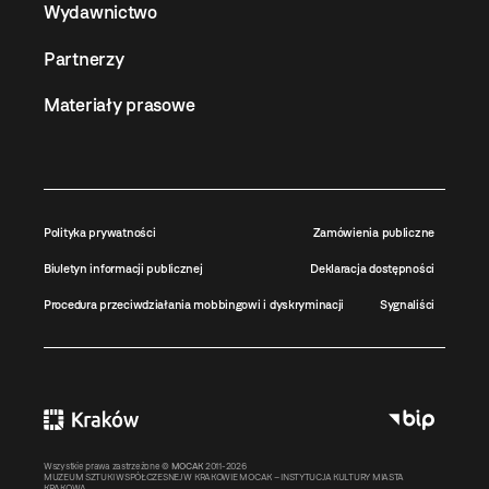
Wydawnictwo
Partnerzy
Materiały prasowe
Polityka prywatności
Zamówienia publiczne
Biuletyn informacji publicznej
Deklaracja dostępności
Procedura przeciwdziałania mobbingowi i dyskryminacji
Sygnaliści
Wszystkie prawa zastrzeżone ©
MOCAK
2011-2026
MUZEUM SZTUKI WSPÓŁCZESNEJ W KRAKOWIE MOCAK – INSTYTUCJA KULTURY MIASTA
KRAKOWA