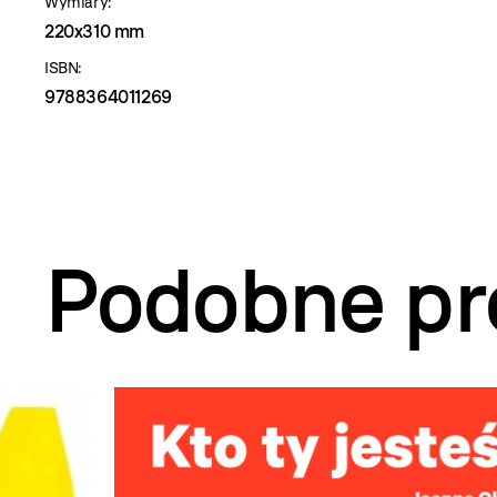
Wymiary:
220x310 mm
ISBN:
9788364011269
Podobne pr