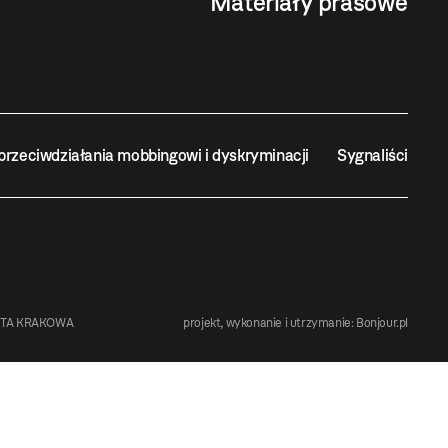
Materiały prasowe
przeciwdziałania mobbingowi i dyskryminacji
Sygnaliści
STA KRAKOWA
projekt, wykonanie i utrzymanie:
Bonjour.pl