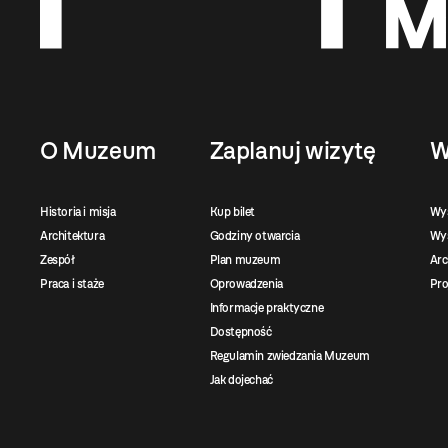
O Muzeum
Zaplanuj wizytę
W
Historia i misja
Kup bilet
Wy
Architektura
Godziny otwarcia
Wys
Zespół
Plan muzeum
Ar
Praca i staże
Oprowadzenia
Pro
Informacje praktyczne
Dostępność
Regulamin zwiedzania Muzeum
Jak dojechać