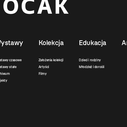
ystawy
Kolekcja
Edukacja
A
stawy czasowe
Założenia kolekcji
Dzieci i rodziny
tawy stałe
Artyści
Młodzież i dorośli
chiwum
Filmy
jekty