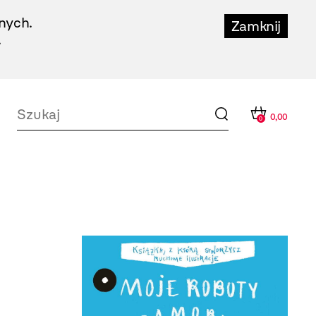
nych.
Zamknij
.
0,00
0