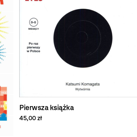
M
Pierwsza książka
36
45,00 zł