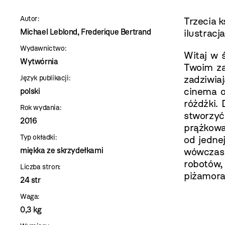
szablon
Autor:
Trzecia 
szczegóły
Michael Leblond, Frederique Bertrand
ilustracj
Wydawnictwo:
Witaj w 
Wytwórnia
Twoim za
zadziwia
Język publikacji:
cinema o
polski
różdżki.
Rok wydania:
stworzyć
2016
prążkowa
Typ okładki:
od jedne
miękka ze skrzydełkami
wówczas 
robotów, 
Liczba stron:
piżamor
24 str
Waga:
0,3 kg