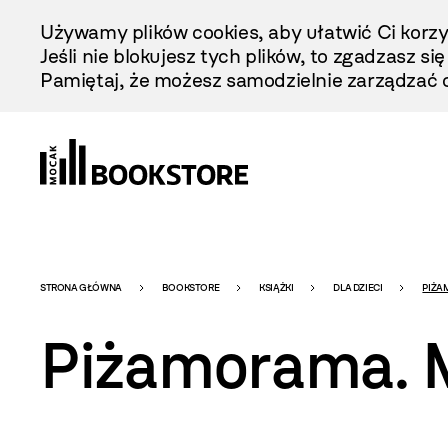
Przejdź
Używamy plików cookies, aby ułatwić Ci korzy
Do
Jeśli nie blokujesz tych plików, to zgadzasz si
Treści
Pamiętaj, że możesz samodzielnie zarządzać c
Bookstore
STRONA GŁÓWNA
BOOKSTORE
KSIĄŻKI
DLA DZIECI
PIŻA
Piżamorama. M
-