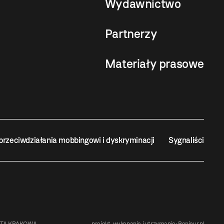
Wydawnictwo
Partnerzy
Materiały prasowe
przeciwdziałania mobbingowi i dyskryminacji
Sygnaliści
STA KRAKOWA
projekt, wykonanie i utrzymanie:
Bonjour.pl