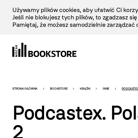
Przejdź
Używamy plików cookies, aby ułatwić Ci korzy
Do
Jeśli nie blokujesz tych plików, to zgadzasz si
Treści
Pamiętaj, że możesz samodzielnie zarządzać c
Bookstore
STRONA GŁÓWNA
BOOKSTORE
KSIĄŻKI
INNE
PODCASTEX.
Podcastex. Po
-
2