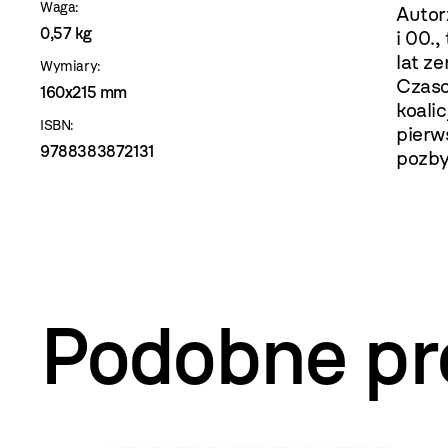
Waga:
Autor
0,57 kg
i 00.
lat z
Wymiary:
Czaso
160x215 mm
koali
ISBN:
pierw
9788383872131
pozby
Podobne pr