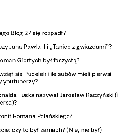
ego Blog 27 się rozpadł?
czy Jana Pawła II i „Taniec z gwiazdami”?
oman Giertych był faszystą?
ziął się Pudelek i ile subów mieli pierwsi
y youtuberzy?
onalda Tuska nazywał Jarosław Kaczyński (i
versa)?
ronił Romana Polańskiego?
cie: czy to był zamach? (Nie, nie był)