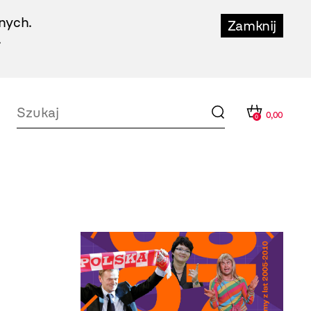
nych.
Zamknij
.
0,00
0