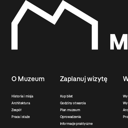
O Muzeum
Zaplanuj wizytę
W
Historia i misja
Kup bilet
Wy
Architektura
Godziny otwarcia
Wys
Zespół
Plan muzeum
Ar
Praca i staże
Oprowadzenia
Pro
Informacje praktyczne