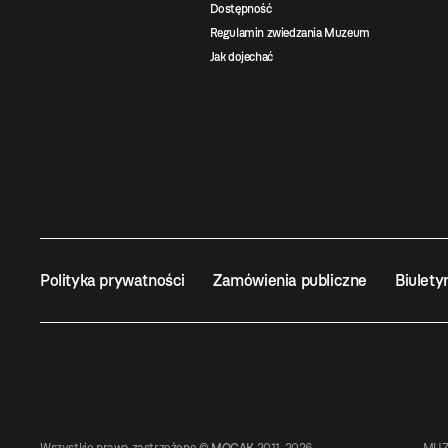
Dostępność
Regulamin zwiedzania Muzeum
Jak dojechać
Polityka prywatności
Zamówienia publiczne
Biulety
Wszystkie prawa zastrzeżone ©
MOCAK
2011-2026
MUZ