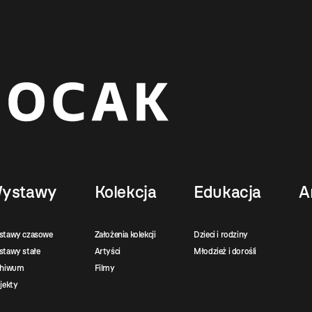
ystawy
Kolekcja
Edukacja
A
stawy czasowe
Założenia kolekcji
Dzieci i rodziny
tawy stałe
Artyści
Młodzież i dorośli
chiwum
Filmy
jekty