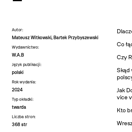
szablon
szczegóły
Autor:
Dlacz
Mateusz Witkowski, Bartek Przybyszewski
Co łą
Wydawnictwo:
W.A.B
Czy R
Język publikacji:
Skąd w
polski
polsc
Rok wydania:
Jak D
2024
vice 
Typ okładki:
twarda
Kto b
Liczba stron:
Wresz
368 str