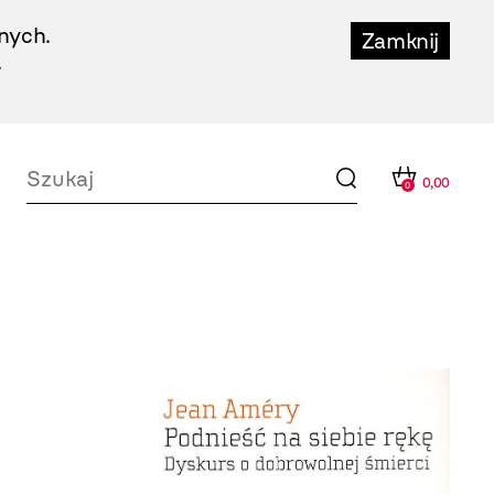
nych.
Zamknij
.
0,00
0