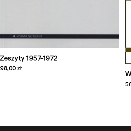
Zeszyty 1957-1972
98,00 zł
W
56