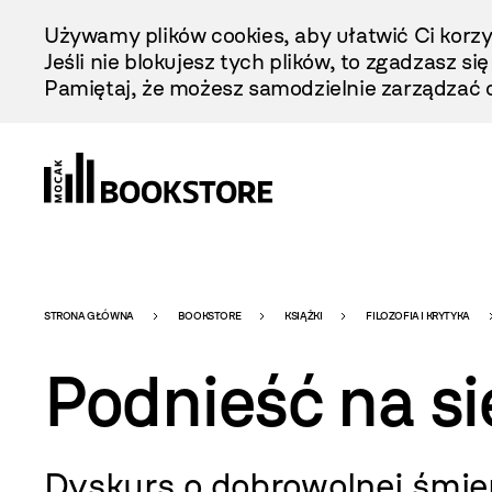
Przejdź
Używamy plików cookies, aby ułatwić Ci korzy
Do
Jeśli nie blokujesz tych plików, to zgadzasz si
Treści
Pamiętaj, że możesz samodzielnie zarządzać c
Bookstore
STRONA GŁÓWNA
BOOKSTORE
KSIĄŻKI
FILOZOFIA I KRYTYKA
Podnieść na si
-
Dyskurs o dobrowolnej śmie