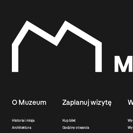
O Muzeum
Zaplanuj wizytę
W
Historia i misja
Kup bilet
Wy
Architektura
Godziny otwarcia
Wys