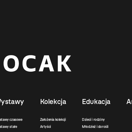
ystawy
Kolekcja
Edukacja
A
stawy czasowe
Założenia kolekcji
Dzieci i rodziny
tawy stałe
Artyści
Młodzież i dorośli