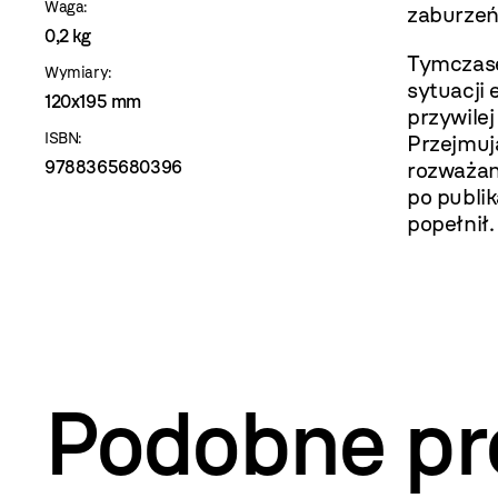
Waga:
zaburzeń
0,2 kg
Tymczase
Wymiary:
sytuacji 
120x195 mm
przywilej
ISBN:
Przejmuj
9788365680396
rozważan
po publik
popełnił.
Podobne pr