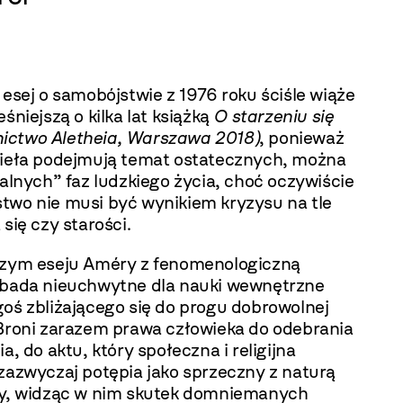
 esej o samobójstwie z 1976 roku ściśle wiąże
eśniejszą o kilka lat książką
O starzeniu się
ctwo Aletheia, Warszawa 2018)
, ponieważ
zieła podejmują temat ostatecznych, można
nalnych” faz ludzkiego życia, choć oczywiście
two nie musi być wynikiem kryzysu na tle
 się czy starości.
szym eseju Améry z fenomenologiczną
 bada nieuchwytne dla nauki wewnętrzne
goś zbliżającego się do progu dobrowolnej
 Broni zarazem prawa człowieka do odebrania
ia, do aktu, który społeczna i religijna
zazwyczaj potępia jako sprzeczny z naturą
ny, widząc w nim skutek domniemanych