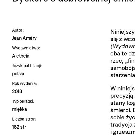
szablon
szczegóły
Autor:
Niniejszy
Jean Améry
się z wcz
(Wydawni
Wydawnictwo:
oba te d
Aletheia
rzec, „fi
Język publikacji:
samobójs
polski
starzenia
Rok wydania:
W niniej
2018
precyzją
Typ okładki:
stany ko
miękka
śmierci.
sobie życ
Liczba stron:
tradycja 
182 str
i grzesz