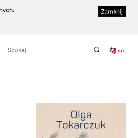
nych.
Zamknij
.
0,00
0