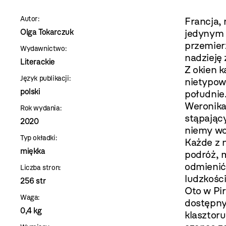
szablon
Autor:
Francja, 
szczegóły
Olga Tokarczuk
jedynym
przemierz
Wydawnictwo:
nadzieję
Literackie
Z okien k
Język publikacji:
nietypow
polski
południe
Weronika
Rok wydania:
stąpając
2020
niemy wo
Typ okładki:
Każde z 
miękka
podróż, 
odmienić 
Liczba stron:
ludzkości
256 str
Oto w Pi
Waga:
dostępny
0,4 kg
klasztoru