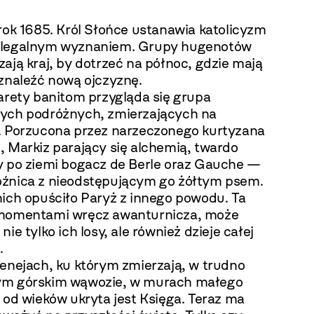
rok 1685. Król Słońce ustanawia katolicyzm
 legalnym wyznaniem. Grupy hugenotów
ają kraj, by dotrzeć na północ, gdzie mają
 znaleźć nową ojczyznę.
arety banitom przygląda się grupa
ych podróżnych, zmierzających na
. Porzucona przez narzeczonego kurtyzana
, Markiz parający się alchemią, twardo
y po ziemi bogacz de Berle oraz Gauche —
źnica z nieodstępującym go żółtym psem.
nich opuściło Paryż z innego powodu. Ta
momentami wręcz awanturnicza, może
nie tylko ich losy, ale również dzieje całej
.
renejach, ku którym zmierzają, w trudno
m górskim wąwozie, w murach małego
 od wieków ukryta jest Księga. Teraz ma