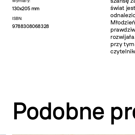
szansę za
Wymiary:
świat jes
130x205 mm
odnalezi
ISBN:
Młodzień
9788308068328
prawdziw
rozwijał
przy tym
czytelnik
Podobne pr