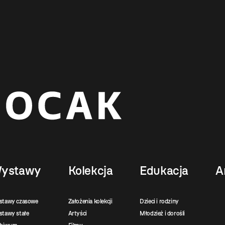
ystawy
Kolekcja
Edukacja
A
stawy czasowe
Założenia kolekcji
Dzieci i rodziny
tawy stałe
Artyści
Młodzież i dorośli