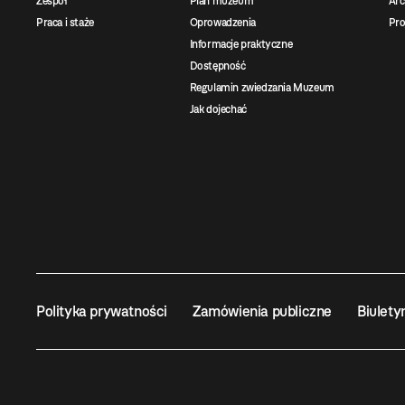
Zespół
Plan muzeum
Ar
Praca i staże
Oprowadzenia
Pro
Informacje praktyczne
Dostępność
Regulamin zwiedzania Muzeum
Jak dojechać
Polityka prywatności
Zamówienia publiczne
Biulety