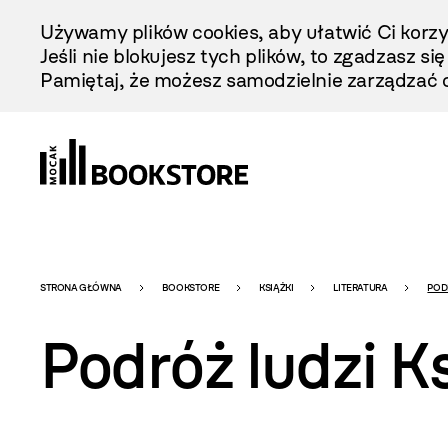
Przejdź
Używamy plików cookies, aby ułatwić Ci korzy
Do
Jeśli nie blokujesz tych plików, to zgadzasz si
Treści
Pamiętaj, że możesz samodzielnie zarządzać c
Bookstore
STRONA GŁÓWNA
BOOKSTORE
KSIĄŻKI
LITERATURA
PODR
Podróż ludzi K
-