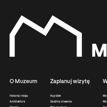
O Muzeum
Zaplanuj wizytę
W
Historia i misja
Kup bilet
Wy
Architektura
Godziny otwarcia
Wys