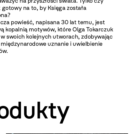
ważyć na przyszłości świata. Tylko czy
t gotowy na to, by Księga została
ona?
cza powieść, napisana 30 lat temu, jest
ą kopalnią motywów, które Olga Tokarczuk
a w swoich kolejnych utworach, zdobywając
 międzynarodowe uznanie i uwielbienie
ów.
odukty