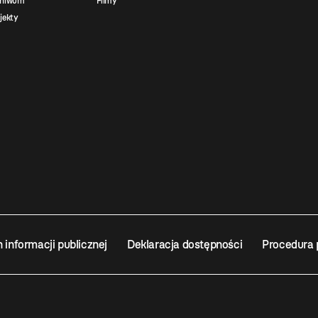
chiwum
Filmy
jekty
n informacji publicznej
Deklaracja dostępności
Procedura 