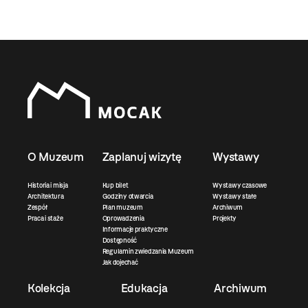
O Muzeum
Zaplanuj wizytę
Wystawy
Historia i misja
Kup bilet
Wystawy czasowe
Architektura
Godziny otwarcia
Wystawy stałe
Zespół
Plan muzeum
Archiwum
Praca i staże
Oprowadzenia
Projekty
Informacje praktyczne
Dostępność
Regulamin zwiedzania Muzeum
Jak dojechać
Kolekcja
Edukacja
Archiwum