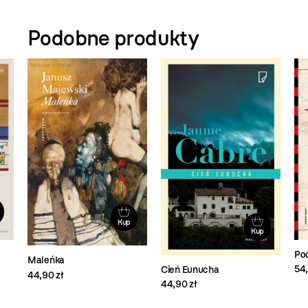
Podobne produkty
Kup
Kup
Pod
Maleńka
54,
Cień Eunucha
44,90 zł
44,90 zł