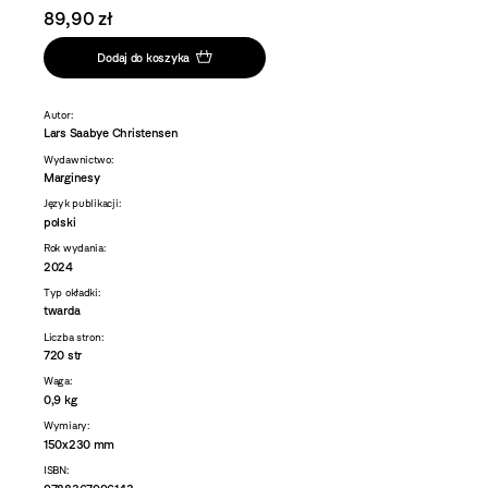
89,90 zł
Dodaj do koszyka
Autor:
Lars Saabye Christensen
Wydawnictwo:
Marginesy
Język publikacji:
polski
Rok wydania:
2024
Typ okładki:
twarda
Liczba stron:
720 str
Waga:
0,9 kg
Wymiary:
150x230 mm
ISBN: