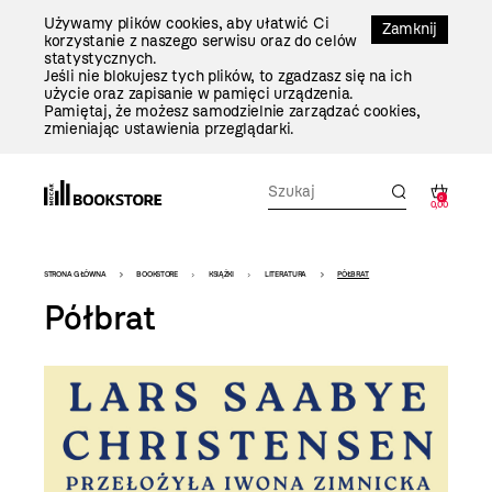
Przejdź
Używamy plików cookies, aby ułatwić Ci
Do
Zamknij
korzystanie z naszego serwisu oraz do celów
Treści
statystycznych.
Jeśli nie blokujesz tych plików, to zgadzasz się na ich
użycie oraz zapisanie w pamięci urządzenia.
Pamiętaj, że możesz samodzielnie zarządzać cookies,
zmieniając ustawienia przeglądarki.
0
0,00
Bookstore
STRONA GŁÓWNA
BOOKSTORE
KSIĄŻKI
LITERATURA
PÓŁBRAT
-
Półbrat
szablon
szczegóły