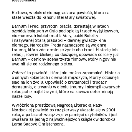
9788367996143
Kultowa, wielokrotnie nagradzana powieść, która na
stałe weszła do kanonu literatury światowej.
Barnum i Fred, przyrodni bracia, dorastają w latach
sześćdziesiątych w Oslo pod opieką trzech wyjątkowych,
niezłomnych kobiet: matki Very, babki Boletty
i nazywanej Starą prababki – dawnej gwiazdy kina
niemego. Narodziny Freda naznaczone są wojenną
traumą, która zdeterminuje życie obu braci. Historię ich
relacji, równie bliskiej, co duszącej, opowiada dorosły już
Barnum – ceniony scenarzysta filmowy, który nigdy nie
uwolnił się od rodzinnego piętna.
Półbrat
to powieść, której nie można zapomnieć. Historia
o silnych kobietach i cieniach mężczyzn, którzy odcisnęli
ślad na ich życiu. Opowieść o brutalności i trudach
dorastania, o trwaniu w cieniu traumy i skomplikowanych
relacjach z najbliższymi, które na zawsze determinują
nasze losy.
Wyróżniona prestiżową Nagrodą Literacką Rady
Nordyckiej powieść po raz pierwszy ukazała się w 2001
roku, a po latach wciąż żyje w pamięci czytelników i jest
uważana za jedną z najważniejszych książek w dorobku
Larsa Saabye Christensena.