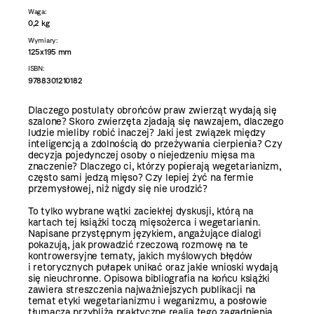
Waga:
0,2 kg
Wymiary:
125x195 mm
ISBN:
9788301210182
Dlaczego postulaty obrońców praw zwierząt wydają się
szalone? Skoro zwierzęta zjadają się nawzajem, dlaczego
ludzie mieliby robić inaczej? Jaki jest związek między
inteligencją a zdolnością do przeżywania cierpienia? Czy
decyzja pojedynczej osoby o niejedzeniu mięsa ma
znaczenie? Dlaczego ci, którzy popierają wegetarianizm,
często sami jedzą mięso? Czy lepiej żyć na fermie
przemysłowej, niż nigdy się nie urodzić?
To tylko wybrane wątki zaciekłej dyskusji, którą na
kartach tej książki toczą mięsożerca i wegetarianin.
Napisane przystępnym językiem, angażujące dialogi
pokazują, jak prowadzić rzeczową rozmowę na te
kontrowersyjne tematy, jakich myślowych błędów
i retorycznych pułapek unikać oraz jakie wnioski wydają
się nieuchronne. Opisowa bibliografia na końcu książki
zawiera streszczenia najważniejszych publikacji na
temat etyki wegetarianizmu i weganizmu, a posłowie
tłumacza przybliża praktyczne realia tego zagadnienia