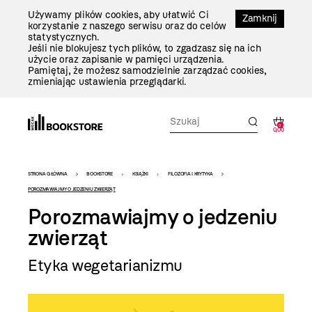
Przejdź
Używamy plików cookies, aby ułatwić Ci
Do
Zamknij
korzystanie z naszego serwisu oraz do celów
Treści
statystycznych.
Jeśli nie blokujesz tych plików, to zgadzasz się na ich
użycie oraz zapisanie w pamięci urządzenia.
Pamiętaj, że możesz samodzielnie zarządzać cookies,
zmieniając ustawienia przeglądarki.
0
0,00
Bookstore
STRONA GŁÓWNA
BOOKSTORE
KSIĄŻKI
FILOZOFIA I KRYTYKA
-
POROZMAWIAJMY O JEDZENIU ZWIERZĄT
Porozmawiajmy o jedzeniu
szablon
zwierząt
szczegóły
Etyka wegetarianizmu