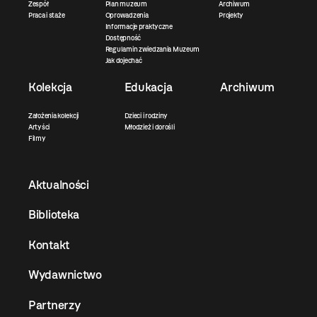
Zespół
Plan muzeum
Archiwum
Praca i staże
Oprowadzenia
Projekty
Informacje praktyczne
Dostępność
Regulamin zwiedzania Muzeum
Jak dojechać
Kolekcja
Edukacja
Archiwum
Założenia kolekcji
Dzieci i rodziny
Artyści
Młodzież i dorośli
Filmy
Aktualności
Biblioteka
Kontakt
Wydawnictwo
Partnerzy