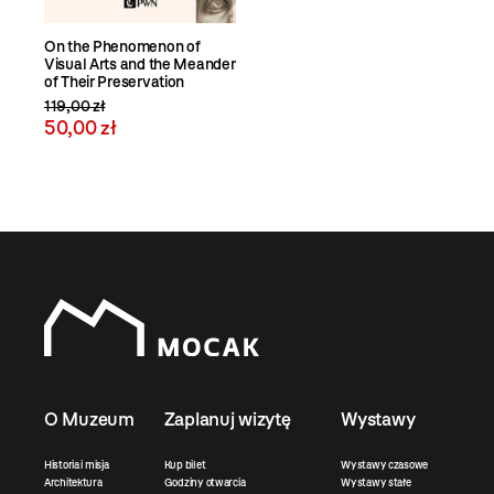
On the Phenomenon of
Visual Arts and the Meander
of Their Preservation
119,00 zł
50,00 zł
O Muzeum
Zaplanuj wizytę
Wystawy
Historia i misja
Kup bilet
Wystawy czasowe
Architektura
Godziny otwarcia
Wystawy stałe