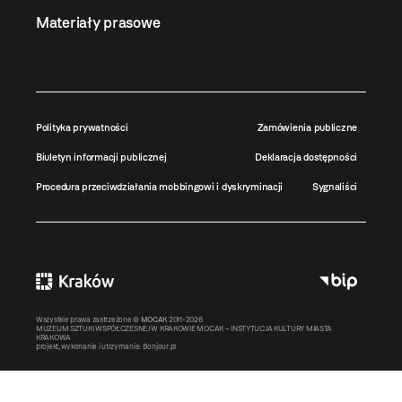
Materiały prasowe
Polityka prywatności
Zamówienia publiczne
Biuletyn informacji publicznej
Deklaracja dostępności
Procedura przeciwdziałania mobbingowi i dyskryminacji
Sygnaliści
Wszystkie prawa zastrzeżone ©
MOCAK
2011-2026
MUZEUM SZTUKI WSPÓŁCZESNEJ W KRAKOWIE MOCAK – INSTYTUCJA KULTURY MIASTA
KRAKOWA
projekt, wykonanie i utrzymanie:
Bonjour.pl