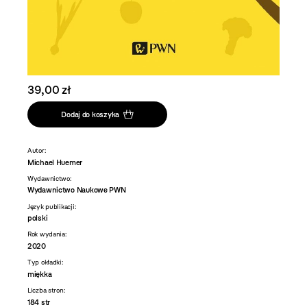
39,00 zł
Dodaj do koszyka
Autor:
Michael Huemer
Wydawnictwo:
Wydawnictwo Naukowe PWN
Język publikacji:
polski
Rok wydania:
2020
Typ okładki:
miękka
Liczba stron:
184 str