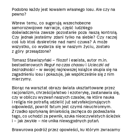
Podobno każdy jest kowalem własnego losu. Ale czy na
pewno?
Wbrew temu, co sugerują wszechobecne
samorozwojowe narracje, część ludzkiego
doświadczenia zawsze pozostanie poza naszą kontrolą.
Czy jednak jesteśmy zdani tylko na siebie? Czy raczej
coś lub ktoś dyskretnie nad nami czuwa? A może
wszystko, co wydarza się w naszym życiu, zostało
z góry przesądzone?
Tomasz Stawiszyński
– filozof i eseista, autor m.in.
bestsellerowych
Reguł na czas chaosu
i
Ucieczki od
bezradności
– w swojej najnowszej książce skupia się na
zagadnieniu losu i pokazuje, jak współcześnie się z nim
mierzymy.
Biorąc na warsztat obrazy świata ukształtowane przez
racjonalizm, chrześcijaństwo i ezoterykę, zastanawia się,
czy w obliczu wyzwań naszych czasów, na które nauka
i religia nie potrafią udzielić już satysfakcjonujących
odpowiedzi, powrót fatum jest czymś nieuchronnym.
Z rzadko spotykaną śmiałością zachęca do podważania
tego, co uchodzi za pewnik, szuka nieoczywistych ścieżek
i – jak zwykle – nie unika niewygodnych pytań.
Brawurowa podróż przez opowieści, ku którym zwracamy