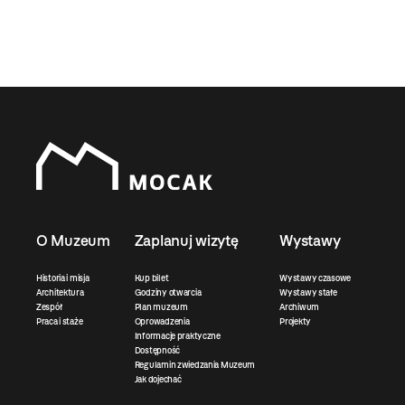
O Muzeum
Zaplanuj wizytę
Wystawy
Historia i misja
Kup bilet
Wystawy czasowe
Architektura
Godziny otwarcia
Wystawy stałe
Zespół
Plan muzeum
Archiwum
Praca i staże
Oprowadzenia
Projekty
Informacje praktyczne
Dostępność
Regulamin zwiedzania Muzeum
Jak dojechać