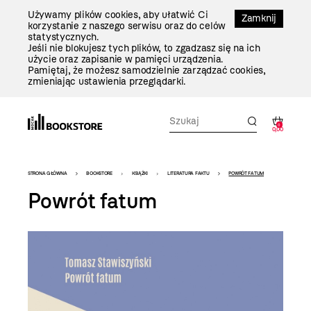
Przejdź
Używamy plików cookies, aby ułatwić Ci
Do
Zamknij
korzystanie z naszego serwisu oraz do celów
Treści
statystycznych.
Jeśli nie blokujesz tych plików, to zgadzasz się na ich
użycie oraz zapisanie w pamięci urządzenia.
Pamiętaj, że możesz samodzielnie zarządzać cookies,
zmieniając ustawienia przeglądarki.
0
0,00
Bookstore
STRONA GŁÓWNA
BOOKSTORE
KSIĄŻKI
LITERATURA FAKTU
POWRÓT FATUM
-
Powrót fatum
szablon
szczegóły