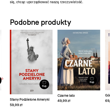
się, chcąc uporządkować naszą rzeczywistość.
Podobne produkty
Kup
Kup
Gór
Czarne lato
Stany Podzielone Ameryki
69,
49,99 zł
59,99 zł