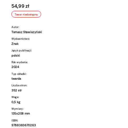
54,99 zł
Towar niedostępny
Autor:
Tomasz Stawiszyński
Wydawnictwo:
Znak
Język publikacji:
polski
Rok wydania:
2024
Typ okładki:
twarda
Liczba stron:
352 str
Waga:
0,5 kg
Wymiary:
135x208 mm
ISBN:
9788383670263