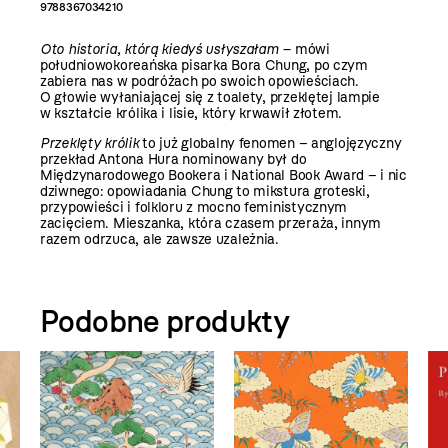
9788367034210
Oto historia, którą kiedyś usłyszałam –
mówi
południowokoreańska pisarka Bora Chung, po czym
zabiera nas w podróżach po swoich opowieściach.
O głowie wyłaniającej się z toalety, przeklętej lampie
w kształcie królika i lisie, który krwawił złotem.
Przeklęty królik
to już globalny fenomen – anglojęzyczny
przekład
Antona Hura
nominowany był do
Międzynarodowego Bookera i National Book Award – i nic
dziwnego: opowiadania Chung to mikstura groteski,
przypowieści i folkloru z mocno feministycznym
zacięciem. Mieszanka, która czasem przeraża, innym
razem odrzuca, ale zawsze uzależnia.
Podobne produkty