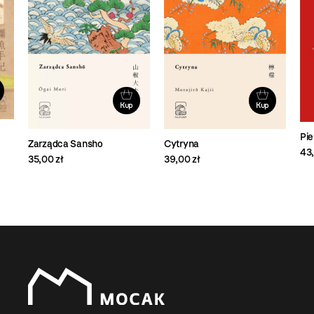
Kup
Kup
Pie
Zarządca Sansho
Cytryna
43,
35,00 zł
39,00 zł