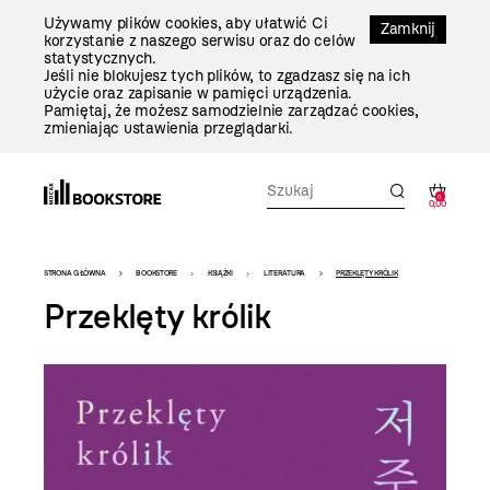
Przejdź
Używamy plików cookies, aby ułatwić Ci
Do
Zamknij
korzystanie z naszego serwisu oraz do celów
Treści
statystycznych.
Jeśli nie blokujesz tych plików, to zgadzasz się na ich
użycie oraz zapisanie w pamięci urządzenia.
Pamiętaj, że możesz samodzielnie zarządzać cookies,
zmieniając ustawienia przeglądarki.
0
0,00
Bookstore
STRONA GŁÓWNA
BOOKSTORE
KSIĄŻKI
LITERATURA
PRZEKLĘTY KRÓLIK
-
Przeklęty królik
szablon
szczegóły