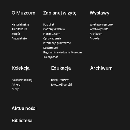
O Muzeum
Zaplanuj wizytę
Wystawy
Historia i misja
Kup bilet
Wystawy czasowe
Architektura
Godziny otwarcia
Wystawy stałe
Zespół
Plan muzeum
Archiwum
Praca i staże
Oprowadzenia
Projekty
Informacje praktyczne
Dostępność
Regulamin zwiedzania Muzeum
Jak dojechać
Kolekcja
Edukacja
Archiwum
Założenia kolekcji
Dzieci i rodziny
Artyści
Młodzież i dorośli
Filmy
Aktualności
Biblioteka