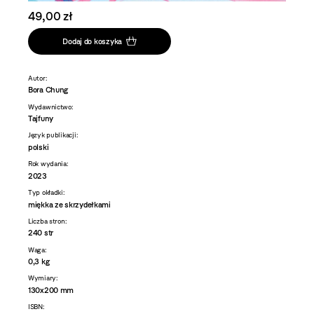
49,00 zł
Dodaj do koszyka
Autor:
Bora Chung
Wydawnictwo:
Tajfuny
Język publikacji:
polski
Rok wydania:
2023
Typ okładki:
miękka ze skrzydełkami
Liczba stron:
240 str
Waga:
0,3 kg
Wymiary:
130x200 mm
ISBN: